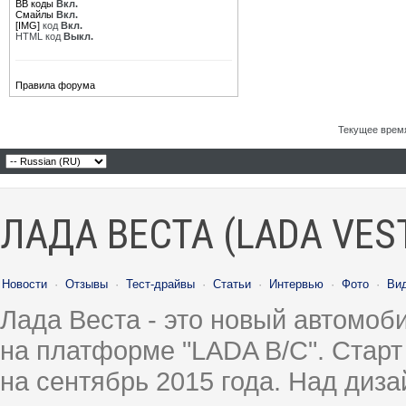
BB коды
Вкл.
Смайлы
Вкл.
[IMG]
код
Вкл.
HTML код
Выкл.
Правила форума
Текущее врем
ЛАДА ВЕСТА (LADA VES
Новости
·
Отзывы
·
Тест-драйвы
·
Статьи
·
Интервью
·
Фото
·
Ви
Лада Веста - это новый автомо
на платформе "LADA B/C". Старт
на сентябрь 2015 года. Над диз