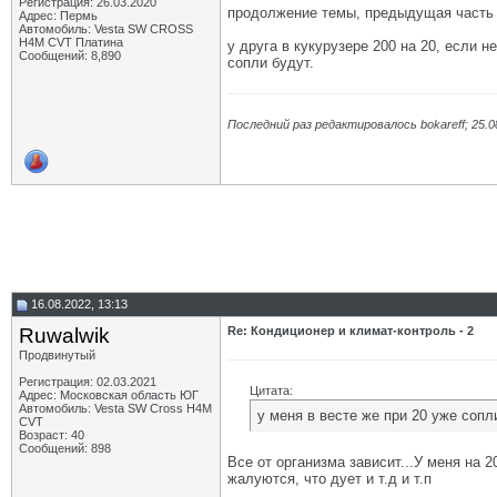
Регистрация: 26.03.2020
продолжение темы, предыдущая част
Адрес: Пермь
Автомобиль: Vesta SW CROSS
H4M CVT Платина
у друга в кукурузере 200 на 20, если н
Сообщений: 8,890
сопли будут.
Последний раз редактировалось bokareff; 25.0
16.08.2022, 13:13
Ruwalwik
Re: Кондиционер и климат-контроль - 2
Продвинутый
Регистрация: 02.03.2021
Цитата:
Адрес: Московская область ЮГ
Автомобиль: Vesta SW Cross H4M
у меня в весте же при 20 уже сопл
CVT
Возраст: 40
Сообщений: 898
Все от организма зависит...У меня на 2
жалуются, что дует и т.д и т.п