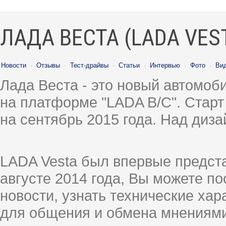
ЛАДА ВЕСТА (LADA VES
Новости
·
Отзывы
·
Тест-драйвы
·
Статьи
·
Интервью
·
Фото
·
Ви
Лада Веста - это новый автомо
на платформе "LADA B/C". Старт
на сентябрь 2015 года. Над диз
LADA Vesta был впервые предст
августе 2014 года, Вы можете п
новости, узнать технические ха
для общения и обмена мнениями