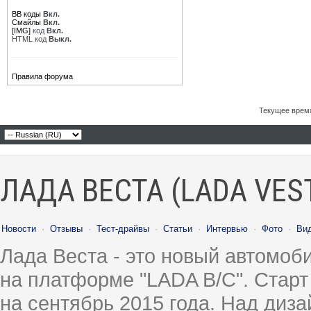
BB коды
Вкл.
Смайлы
Вкл.
[IMG]
код
Вкл.
HTML код
Выкл.
Правила форума
Текущее врем
ЛАДА ВЕСТА (LADA VES
Новости
·
Отзывы
·
Тест-драйвы
·
Статьи
·
Интервью
·
Фото
·
Ви
Лада Веста - это новый автомо
на платформе "LADA B/C". Старт
на сентябрь 2015 года. Над диз