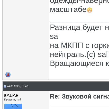
одежды-наверно
масштабе
_____________
Разница будет н
sal
на МКПП с горк
нейтраль.(с) sal
Вращающиеся ко
24.06.2025, 19:42
вАВАн
Re: Звуковой сигн
Продвинутый