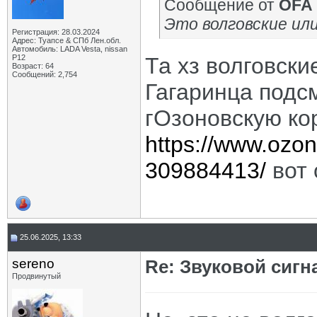
Сообщение от
OFA
Это волговские ил
Регистрация: 28.03.2024
Адрес: Туапсе & СПб Лен.обл.
Автомобиль: LADA Vesta, nissan
P12
Та хз волговские
Возраст: 64
Сообщений: 2,754
Гагаринца подсм
гОзоновскую ко
https://www.ozon.
309884413/
вот 
25.06.2025, 13:33
sereno
Re: Звуковой сигн
Продвинутый