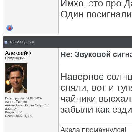
Имхо, это про Д
Один посигнали
16.04.2025, 18:30
АлексейФ
Re: Звуковой сигн
Продвинутый
Наверное солнц
сняли, вот и ту
чайники выехали
Регистрация: 04.01.2024
Адрес: Тихвин
Автомобиль: Веста Седан 1,6
забыли как езди
Лайф 24
Возраст: 54
Сообщений: 4,859
_____________
Акела промахнулся!