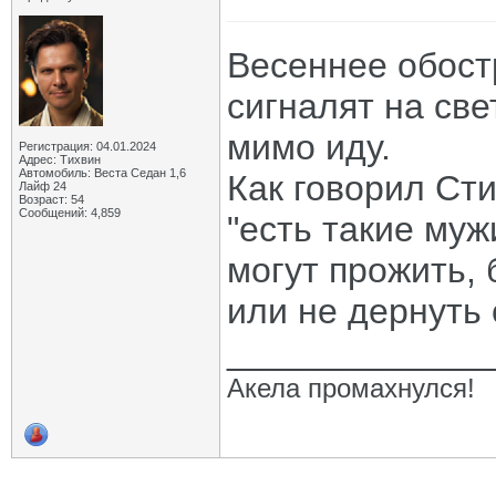
Весеннее обост
сигналят на све
мимо иду.
Регистрация: 04.01.2024
Адрес: Тихвин
Автомобиль: Веста Седан 1,6
Как говорил Сти
Лайф 24
Возраст: 54
Сообщений: 4,859
"есть такие муж
могут прожить, 
или не дернуть с
_____________
Акела промахнулся!