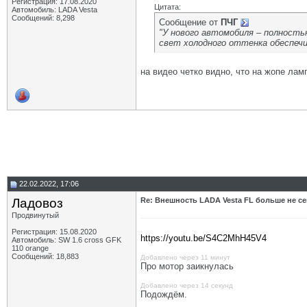
Регистрация: 17.08.2020
Цитата:
Автомобиль: LADA Vesta
Сообщений: 8,298
Сообщение от
ПЧГ
"У нового автомобиля – полность
свет холодного оттенка обеспеч
на видео четко видно, что на жопе ла
22.02.2022, 17:06
Ладовоз
Re: Внешность LADA Vesta FL больше не се
Продвинутый
Регистрация: 15.08.2020
https://youtu.be/S4C2MhH45V4
Автомобиль: SW 1.6 cross GFK
110 orange
Сообщений: 18,883
Добавлено через 11 минут
Про мотор заикнулась
Добавлено через 14 секунд
Подождём.
__________________