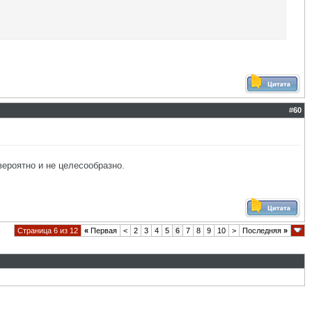
#
60
вероятно и не целесообразно.
Страница 6 из 12
«
Первая
<
2
3
4
5
6
7
8
9
10
>
Последняя
»