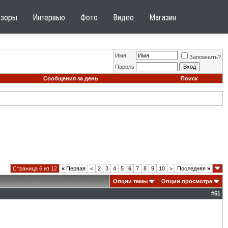
бзоры
Интервью
Фото
Видео
Магазин
Имя
Запомнить?
Пароль
Сообщения за день
Поиск
Страница 6 из 12
«
Первая
<
2
3
4
5
6
7
8
9
10
>
Последняя
»
Опции темы
Опции просмотра
#
51