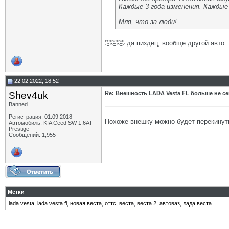
Каждые 3 года изменения. Каждые 
Мля, что за люди!
🤣🤣🤣 да пиздец, вообще другой авто
22.02.2022, 18:52
Shev4uk
Re: Внешность LADA Vesta FL больше не се
Banned
Регистрация: 01.09.2018
Похоже внешку можно будет перекинуть
Автомобиль: KIA Ceed SW 1,6AT
Prestige
Сообщений: 1,955
Метки
lada vesta
,
lada vesta fl
,
новая веста
,
оттс
,
веста
,
веста 2
,
автоваз
,
лада веста