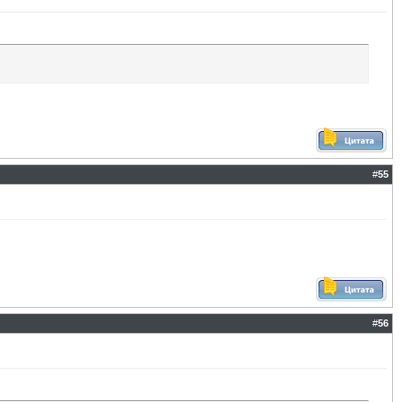
#
55
#
56