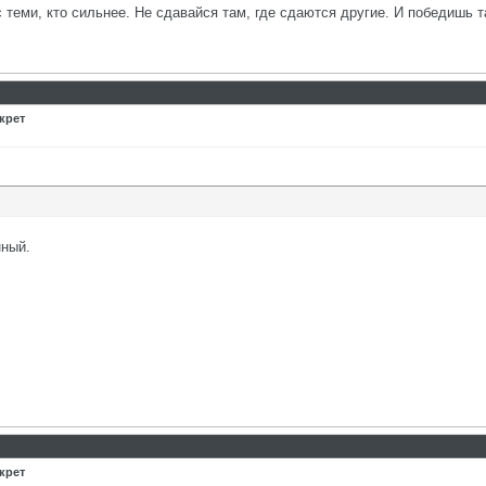
с теми, кто сильнее. Не сдавайся там, где сдаются другие. И победишь т
крет
нный.
крет