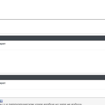
крет
крет
ы и в патриотическом угаре вообще ни хера не видишь...