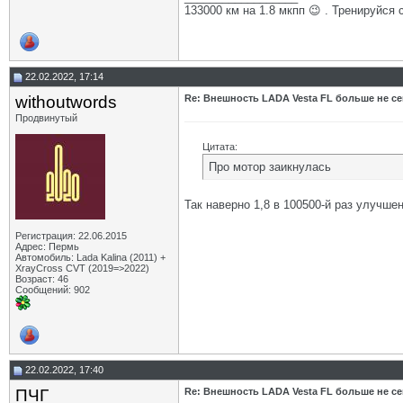
133000 км на 1.8 мкпп 😉 . Тренируйся 
22.02.2022, 17:14
withoutwords
Re: Внешность LADA Vesta FL больше не се
Продвинутый
Цитата:
Про мотор заикнулась
Так наверно 1,8 в 100500-й раз улучше
Регистрация: 22.06.2015
Адрес: Пермь
Автомобиль: Lada Kalina (2011) +
XrayCross CVT (2019=>2022)
Возраст: 46
Сообщений: 902
22.02.2022, 17:40
ПЧГ
Re: Внешность LADA Vesta FL больше не се