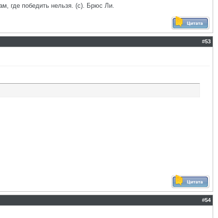
ам, где победить нельзя. (с). Брюс Ли.
#
53
#
54