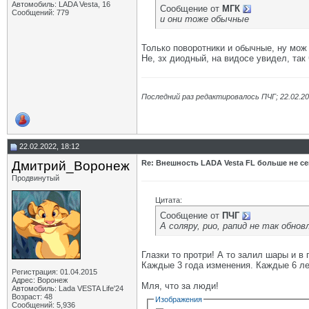
Автомобиль: LADA Vesta, 16
Сообщение от
МГК
Сообщений: 779
и они тоже обычные
Только поворотники и обычные, ну мож 
Не, зх диодный, на видосе увидел, так
Последний раз редактировалось ПЧГ; 22.02.2
22.02.2022, 18:12
Дмитрий_Воронеж
Re: Внешность LADA Vesta FL больше не се
Продвинутый
Цитата:
Сообщение от
ПЧГ
А соляру, рио, рапид не так обно
Глазки то протри! А то залил шары и в
Каждые 3 года изменения. Каждые 6 лет
Регистрация: 01.04.2015
Адрес: Воронеж
Мля, что за люди!
Автомобиль: Lada VESTA Life'24
Возраст: 48
Изображения
Сообщений: 5,936