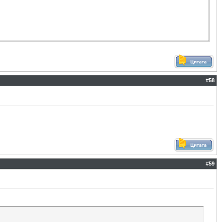
#
58
#
59