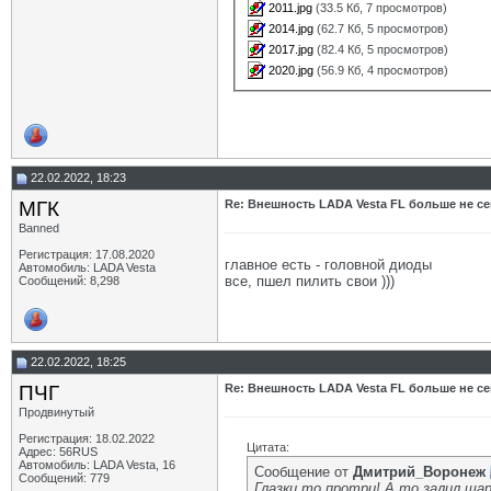
2011.jpg
(33.5 Кб, 7 просмотров)
2014.jpg
(62.7 Кб, 5 просмотров)
2017.jpg
(82.4 Кб, 5 просмотров)
2020.jpg
(56.9 Кб, 4 просмотров)
22.02.2022, 18:23
МГК
Re: Внешность LADA Vesta FL больше не се
Banned
Регистрация: 17.08.2020
главное есть - головной диоды
Автомобиль: LADA Vesta
все, пшел пилить свои )))
Сообщений: 8,298
22.02.2022, 18:25
ПЧГ
Re: Внешность LADA Vesta FL больше не се
Продвинутый
Регистрация: 18.02.2022
Цитата:
Адрес: 56RUS
Автомобиль: LADA Vesta, 16
Сообщение от
Дмитрий_Воронеж
Сообщений: 779
Глазки то протри! А то залил шар