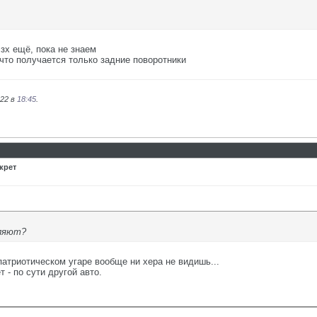
зх ещё, пока не знаем
 что получается только задние поворотники
022 в
18:45
.
крет
вляют?
 патриотическом угаре вообще ни хера не видишь...
 - по сути другой авто.