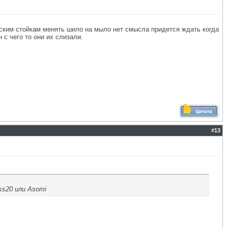
овским стойкам менять шило на мыло нет смысла придется ждать когда
 с чего то они их слизали.
#
13
ss20 или Asomi