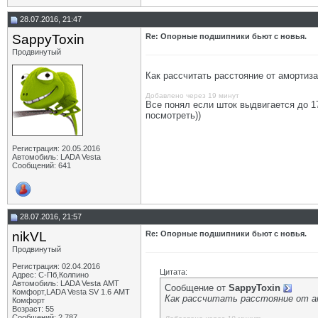
28.07.2016, 21:47
SappyToxin
Re: Опорные подшипники бьют с новья.
Продвинутый
Как рассчитать расстояние от амортиза
Добавлено через 19 минут
Все понял если шток выдвигается до 17
посмотреть))
Регистрация: 20.05.2016
Автомобиль: LADA Vesta
Сообщений: 641
28.07.2016, 21:57
nikVL
Re: Опорные подшипники бьют с новья.
Продвинутый
Регистрация: 02.04.2016
Цитата:
Адрес: С-Пб,Колпино
Автомобиль: LADA Vesta АМТ
Сообщение от
SappyToxin
Комфорт,LADA Vesta SV 1.6 АМТ
Как рассчитать расстояние от а
Комфорт
Возраст: 55
Сообщений: 2,787