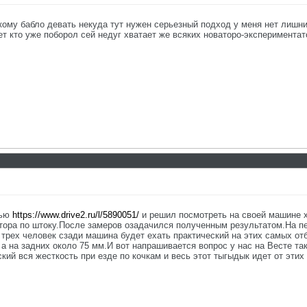
ому бабло девать некуда тут нужен серьезный подход у меня нет лишних 
т кто уже поборол сей недуг хватает же всяких новаторо-экспериментат
тью
https://www.drive2.ru/l/5890051/
и решил посмотреть на своей машине х
тора по штоку.После замеров озадачился полученным результатом.На пер
е трех человек сзади машина будет ехать практический на этих самых о
а на задних около 75 мм.И вот напрашивается вопрос у нас на Весте та
ий вся жесткость при езде по кочкам и весь этот тыгыдык идет от этих