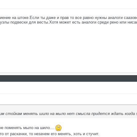
 биение на штоке.Если ты даже и прав то все равно нужны аналоги сааз
узлы подвески для весты.Хотя может есть аналоги среди рено или нисан
ким стойкам менять шило на мыло нет смысла придется ждать когда 
не поменять мыло на шило....
о от раскачки, то незачем его менять, хоть и стучит.