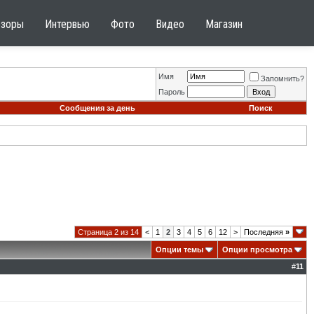
бзоры
Интервью
Фото
Видео
Магазин
Имя
Запомнить?
Пароль
Сообщения за день
Поиск
Страница 2 из 14
<
1
2
3
4
5
6
12
>
Последняя
»
Опции темы
Опции просмотра
#
11