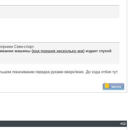
порники Севи-спорт.
ивании машины (
ход поршня несколько мм
) издает глухой
льшом покачивании передка руками вверх/вниз. До хода отбоя тут
#
12