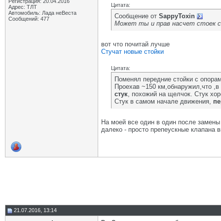
Регистрация: 20.04.2016
Цитата:
Адрес: ТЛТ
Автомобиль: Лада неВеста
Сообщение от
SappyToxin
Сообщений: 477
Может ты и прав насчет стоек с
вот что почитай лучше
Стучат новые стойки
Цитата:
Поменял передние стойки с опорам
Проехав ~150 км,обнаружил,что ,в 
стук
, похожий на щелчок. Стук хор
Стук в самом начале движения,
пе
На моей все один в один после замены
далеко - просто препеускные клапана в
21.07.2016, 13:14