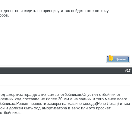
денег но и ездить по принципу и так сойдет тоже не хочу.
оров.
#
17
од амортизатора до этих самых отбойников.Опустил отбойник от
едних ход составил не более 30 мм а на задних и того менее всего
тбойниках.Решил провести замеры на машине соседа(Рено Логан) и там
кой и должен быть ход амортизатора в верх или это просчет
 отбойников.