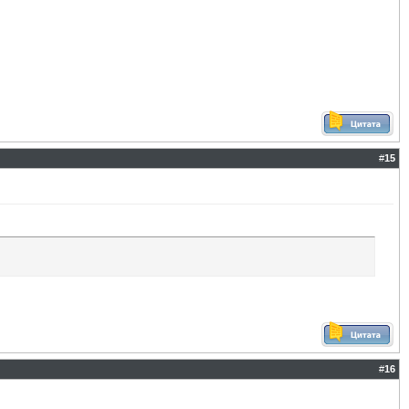
#
15
#
16