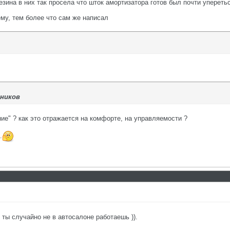
езина в них так просела что шток амортизатора готов был почти уперетьс
ему, тем более что сам же написал
ников
ение" ? как это отражается на комфорте, на управляемости ?
.
 ты случайно не в автосалоне работаешь )).