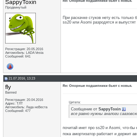
SappyToxin
Re: Опорные подшипники бьют с новья.
Продвинутый
При раскачке стуков нету есть только
ss20 или Asomi разродятся и выпустят 
Регистрация: 20.05.2016
Автомобиль: LADA Vesta
Сообщений: 641
21.07.2016, 13:23
fly
Re: Опорные подшипники бьют с новья.
Banned
Регистрация: 20.04.2016
Цитата:
Адрес: ТЛТ
Автомобиль: Лада неВеста
Сообщение от
SappyToxin
Сообщений: 477
все равно нужны аналоги саазовс
почитай инет про ss20 и Asomi, что-бы 
пока амортизатор работает и держит авт