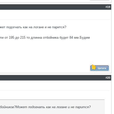
#
19
ет подогнать как на логане и не парится?
сли от 195 до 215 то длинна отбойника будет 84 мм.Будем
#
20
ойников?Может подогнать как на логане и не парится?