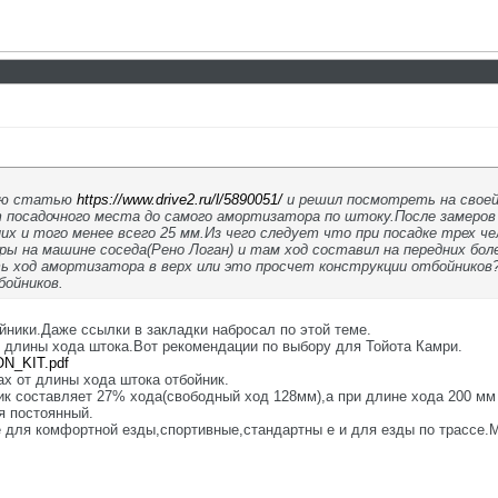
кую статью
https://www.drive2.ru/l/5890051/
и решил посмотреть на своей
 посадочного места до самого амортизатора по штоку.После замеров
них и того менее всего 25 мм.Из чего следует что при посадке трех 
ы на машине соседа(Рено Логан) и там ход составил на передних боле
ь ход амортизатора в верх или это просчет конструкции отбойников?
ойников.
ники.Даже ссылки в закладки набросал по этой теме.
 длины хода штока.Вот рекомендации по выбору для Тойота Камри.
ION_KIT.pdf
х от длины хода штока отбойник.
к составляет 27% хода(свободный ход 128мм),а при длине хода 200 мм 
я постоянный.
 для комфортной езды,спортивные,стандартны е и для езды по трассе.