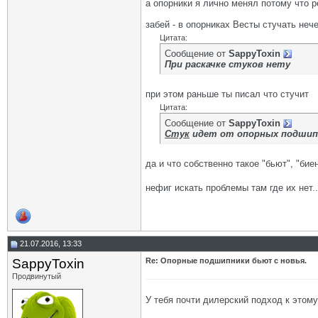
а опорники я лично менял потому что р
забей - в опорниках Весты стучать неч
Цитата:
Сообщение от
SappyToxin
При раскачке стуков нету
при этом раньше ты писал что стучит
Цитата:
Сообщение от
SappyToxin
Стук
идет от опорных подшип
да и что собственно такое "бьют", "би
нефиг искать проблемы там где их нет..
21.07.2016, 13:33
SappyToxin
Re: Опорные подшипники бьют с новья.
Продвинутый
У тебя почти дилерский подход к этому