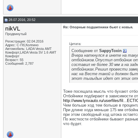
28.07.2016, 20:52
nikVL
Re: Опорные подшипники бьют с новья.
Продвинутый
Регистрация: 02.04.2016
Цитата:
Адрес: С-Пб,Колпино
Автомобиль: LADA Vesta АМТ
Сообщение от
SappyToxin
Комфорт,LADA Vesta SV 1.6 АМТ
Вчера наткнулся в инете на та
Комфорт
отбойников.Опустил отбойник от
Возраст: 55
Сообщений: 2,787
составил не более 30 мм а на зад
отбойниках.Решил провести замер
нас на Весте такой и должен быт
этот тыгыдык идет от этих отб
Тоже посещала мысль что бухают отбой
Отбойники подбирают в зависимости от
http://www.lynxauto.ru/userfiles/fil...ECT
Чем больше ход тем больше в процента
При длине хода меньше 175 мм отбойни
при этом свободный ход штока остаетс
По жесткости отбойники бывают разные
что будет.