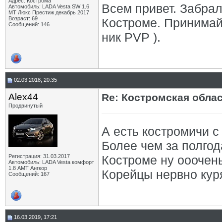
Адрес: Кострома
Всем привет. Забрал
Автомобиль: LADA Vesta SW 1.6
MT Люкс Престиж декабрь 2017
Возраст: 69
Костроме. Принимай
Сообщений: 146
ник PVP ).
02.03.2018, 20:35
Alex44
Re: Костромская обла
Продвинутый
А есть костромичи с
Более чем за полгода
Регистрация: 31.03.2017
Костроме ну ооочень
Автомобиль: LADA Vesta комфорт
1.8 АМТ Ангкор
Корейцы нервно кур
Сообщений: 167
16.03.2019, 17:21