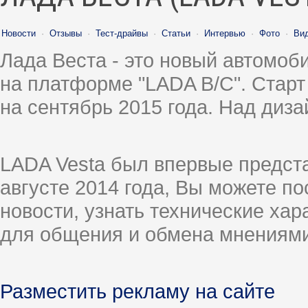
Новости
·
Отзывы
·
Тест-драйвы
·
Статьи
·
Интервью
·
Фото
·
Ви
Лада Веста - это новый автомо
на платформе "LADA B/C". Старт
на сентябрь 2015 года. Над диз
LADA Vesta был впервые предст
августе 2014 года, Вы можете п
новости, узнать технические ха
для общения и обмена мнениями
Разместить рекламу на сайте