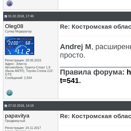
01.02.2018, 17:49
Oleg08
Re: Костромская обла
Супер Модератор
Andrej M
, расширен
просто.
Регистрация: 28.06.2015
_________________
Адрес: Элиста
Автомобиль: Гранта-Спорт 1.8
Правила форума:
h
(была АКПП), Toyota Cresta 2JZ-
GTE
Сообщений: 2,934
t=541
.
07.02.2018, 14:19
papavitya
Re: Костромская обла
Продвинутый
Регистрация: 24.11.2017