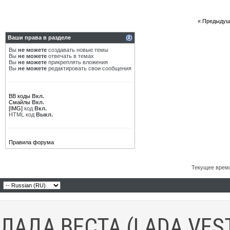
«
Предыдущ
Ваши права в разделе
Вы
не можете
создавать новые темы
Вы
не можете
отвечать в темах
Вы
не можете
прикреплять вложения
Вы
не можете
редактировать свои сообщения
BB коды
Вкл.
Смайлы
Вкл.
[IMG]
код
Вкл.
HTML код
Выкл.
Правила форума
Текущее врем
ЛАДА ВЕСТА (LADA VES