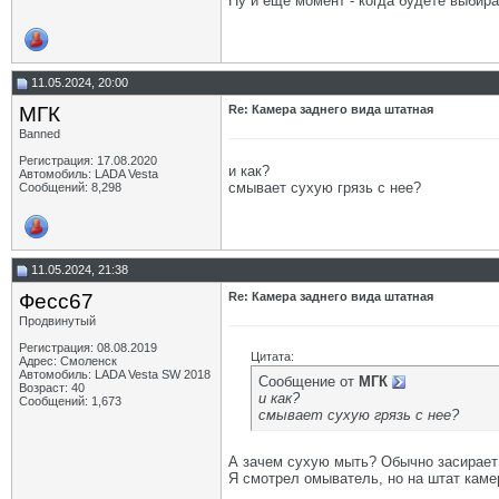
Ну и еще момент - когда будете выбира
11.05.2024, 20:00
МГК
Re: Камера заднего вида штатная
Banned
Регистрация: 17.08.2020
и как?
Автомобиль: LADA Vesta
смывает сухую грязь с нее?
Сообщений: 8,298
11.05.2024, 21:38
Фесс67
Re: Камера заднего вида штатная
Продвинутый
Регистрация: 08.08.2019
Цитата:
Адрес: Смоленск
Автомобиль: LADA Vesta SW 2018
Сообщение от
МГК
Возраст: 40
и как?
Сообщений: 1,673
смывает сухую грязь с нее?
А зачем сухую мыть? Обычно засирает 
Я смотрел омыватель, но на штат камер