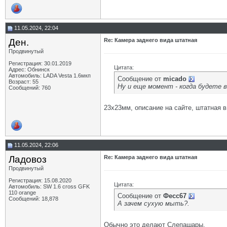
11.05.2024, 22:04
Ден.
Re: Камера заднего вида штатная
Продвинутый
Регистрация: 30.01.2019
Цитата:
Адрес: Обнинск
Автомобиль: LADA Vesta 1.6мкп
Сообщение от
micado
Возраст: 55
Ну и еще момент - когда будете в
Сообщений: 760
23х23мм, описание на сайте, штатная в
11.05.2024, 22:06
Ладовоз
Re: Камера заднего вида штатная
Продвинутый
Регистрация: 15.08.2020
Цитата:
Автомобиль: SW 1.6 cross GFK
110 orange
Сообщение от
Фесс67
Сообщений: 18,878
А зачем сухую мыть?.
Обычно это делают Слепашары.