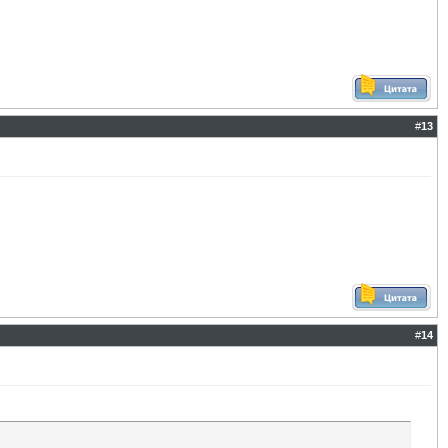
#
13
#
14