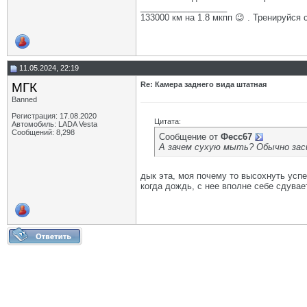
__________________
133000 км на 1.8 мкпп 😉 . Тренируйся 
11.05.2024, 22:19
МГК
Re: Камера заднего вида штатная
Banned
Регистрация: 17.08.2020
Цитата:
Автомобиль: LADA Vesta
Сообщений: 8,298
Сообщение от
Фесс67
А зачем сухую мыть? Обычно заси
дык эта, моя почему то высохнуть успе
когда дождь, с нее вполне себе сдувает