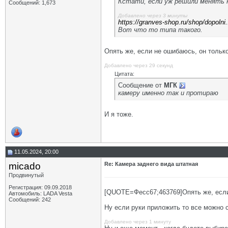
Кстати, если уж решили менять 
Сообщений: 1,673
Добавлено через 3 минуты
https://granves-shop.ru/shop/dopolni.
Вот что то типа такого.
Опять же, если не ошибаюсь, он тольк
Добавлено через 29 секунд
Цитата:
Сообщение от
МГК
камеру именно так и протираю
И я тоже.
11.05.2024, 20:00
micado
Re: Камера заднего вида штатная
Продвинутый
Регистрация: 09.09.2018
[QUOTE=Фесс67;463769]Опять же, если
Автомобиль: LADA Vesta
Сообщений: 242
Ну если руки приложить то все можно 
Добавлено через 1 минуту