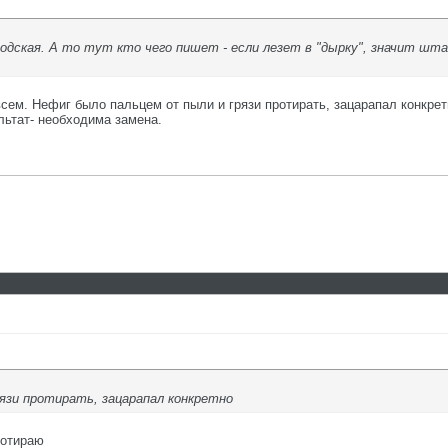
дская. А то тут кто чего пишет - если лезет в "дырку", значит штат
сем. Нефиг было пальцем от пыли и грязи протирать, зацарапал конкрет
льтат- необходима замена.
язи протирать, зацарапал конкретно
ротираю