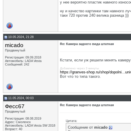
у нее вероятно пластик намного износо
ну и качество картинки там намного лу
таки 720 против 240 велика разница )))
10.05.2024, 21:28
micado
Re: Камера заднего вида штатная
Продвинутый
Регистрация: 09.09.2018
Кстати, если уж решили менять камеру
Автомобиль: LADA Vesta
Сообщений: 242
Добавлено через 3 минуты
https://granves-shop.ru/shop/dopolni...uni
Вот что то типа такого.
11.05.2024, 00:03
Фесс67
Re: Камера заднего вида штатная
Продвинутый
Регистрация: 08.08.2019
Цитата:
Адрес: Смоленск
Автомобиль: LADA Vesta SW 2018
Сообщение от
micado
Возраст: 40