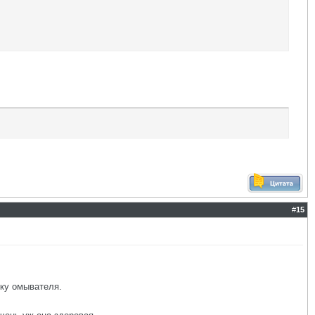
#
15
нку омывателя.