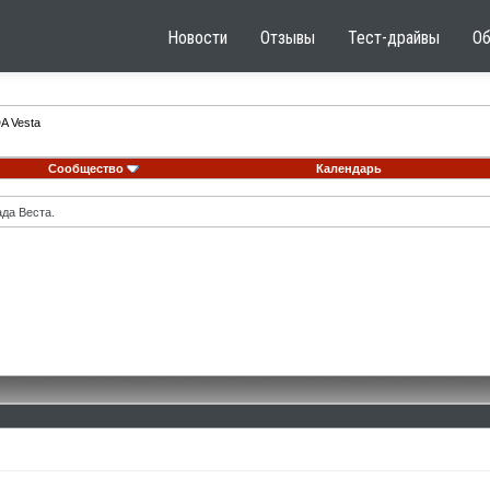
Новости
Отзывы
Тест-драйвы
О
A Vesta
Сообщество
Календарь
ада Веста.