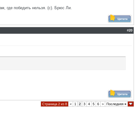
ам, где победить нельзя. (с). Брюс Ли.
#
20
Страница 2 из 8
<
1
2
3
4
5
6
>
Последняя
»