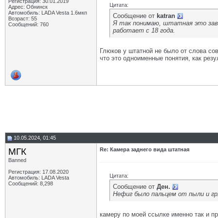
Регистрация: 30.01.2019
Цитата:
Адрес: Обнинск
Автомобиль: LADA Vesta 1.6мкп
Сообщение от
katran
Возраст: 55
Я так понимаю, штатная это заво
Сообщений: 760
работает с 18 года.
Глюков у штатной не было от слова сов
что это одноименные понятия, как резу
10.05.2024, 01:45
МГК
Re: Камера заднего вида штатная
Banned
Регистрация: 17.08.2020
Цитата:
Автомобиль: LADA Vesta
Сообщений: 8,298
Сообщение от
Ден.
Нефиг было пальцем от пыли и гр
камеру по моей ссылке именно так и п