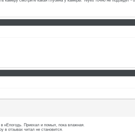
ть камеру смотрите какая глубина у камеры. Teyes точно не подойдет - 
в нЕпогодь. Приехал и помыл, пока влажная.
у в отзывах читал не становится.