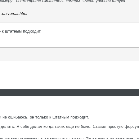
камеру - посмотрите омыватель камеры. Очень удобная штука.
..universal.html
о к штатным подходит.
 не ошибаюсь, он только к штатным подходит.
сделать. Я себе делал когда таких еще не было. Ставил простую форсу