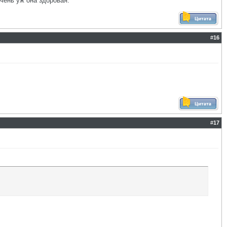
очень уж она здоровая.
#
16
#
17