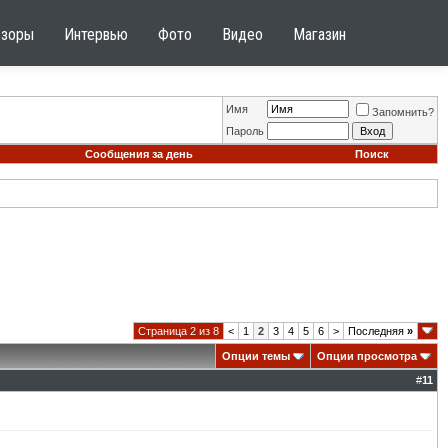
бзоры
Интервью
Фото
Видео
Магазин
Имя
Запомнить?
Пароль
Сообщения за день
Поиск
Страница 2 из 8
<
1
2
3
4
5
6
>
Последняя
»
Опции темы
Опции просмотра
#
11