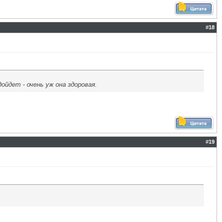
#
18
ойдет - очень уж она здоровая.
#
19