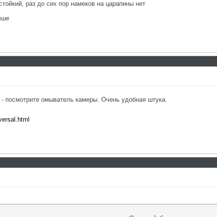
стойкий, раз до сих пор намеков на царапины нет
чше
 - посмотрите омыватель камеры. Очень удобная штука.
versal.html