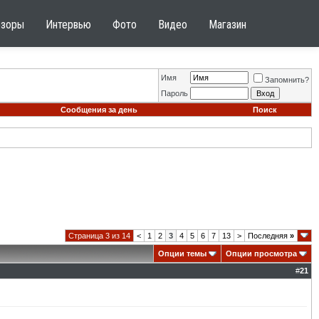
бзоры
Интервью
Фото
Видео
Магазин
Имя
Запомнить?
Пароль
Сообщения за день
Поиск
Страница 3 из 14
<
1
2
3
4
5
6
7
13
>
Последняя
»
Опции темы
Опции просмотра
#
21