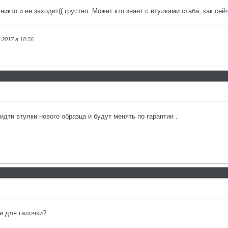
 никто и не заходит(( грустно. Может кто знает с втулками стаба, как с
3.2017 в
18:56
.
дти втулки нового образца и будут менять по гарантии .
и для галочки?