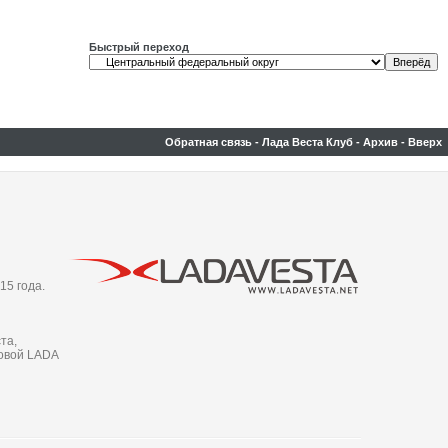
Быстрый переход
Обратная связь
-
Лада Веста Клуб
-
Архив
-
Вверх
15 года.
та,
новой LADA