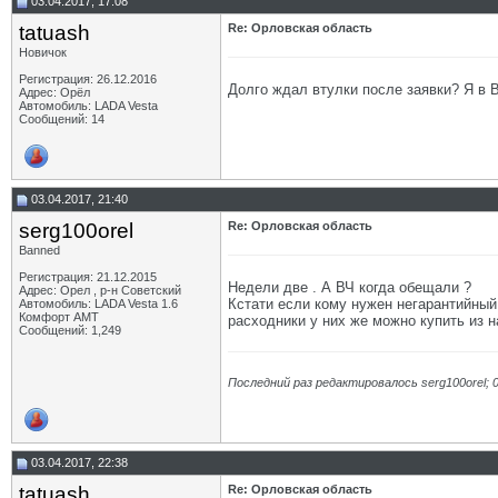
03.04.2017, 17:08
tatuash
Re: Орловская область
Новичок
Регистрация: 26.12.2016
Долго ждал втулки после заявки? Я в В
Адрес: Орёл
Автомобиль: LADA Vesta
Сообщений: 14
03.04.2017, 21:40
serg100orel
Re: Орловская область
Banned
Регистрация: 21.12.2015
Недели две . А ВЧ когда обещали ?
Адрес: Орел , р-н Советский
Кстати если кому нужен негарантийный 
Автомобиль: LADA Vesta 1.6
Комфорт АМТ
расходники у них же можно купить из н
Сообщений: 1,249
Последний раз редактировалось serg100orel; 
03.04.2017, 22:38
tatuash
Re: Орловская область