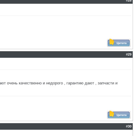
#
28
#
29
ют очень качественно и недорого , гарантию дают , запчасти и
#
30