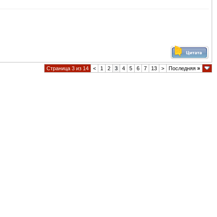
Страница 3 из 14
<
1
2
3
4
5
6
7
13
>
Последняя
»