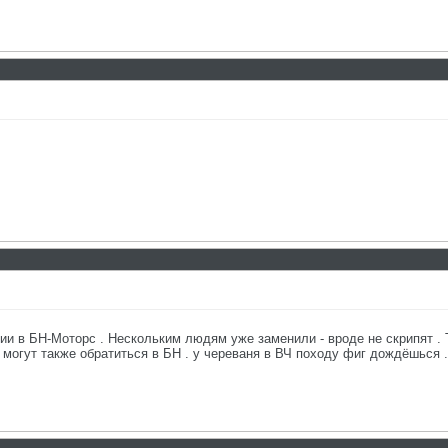
ии в БН-Моторс . Нескольким людям уже заменили - вроде не скрипят . 
 могут также обратиться в БН . у череваня в ВЧ походу фиг дождёшься .