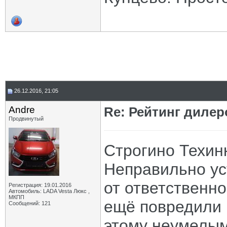
26.12.2016, 21:05
Andre
Re: Рейтинг диле
Продвинутый
Строгино Техин
Неправильно ус
от ответственно
Регистрация: 19.01.2016
Автомобиль: LADA Vesta Люкс ,
МКПП
ещё повредили 
Сообщений: 121
этому неумелым