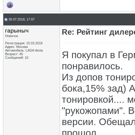
30.07.2018, 17:07
гарыныч
Re: Рейтинг диле
Новичок
Регистрация: 15.03.2018
Адрес: Москва
Автомобиль: LADA Vesta
Я покупал в Ге
Возраст: 45
Сообщений: 10
понравилось.
Из допов тониро
бока,15% зад) А
тонировкой.... 
"рукожопами". 
версии. Обещал
прошол.....