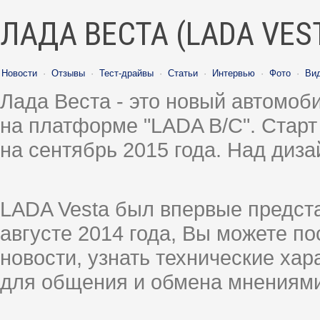
ЛАДА ВЕСТА (LADA VES
Новости
·
Отзывы
·
Тест-драйвы
·
Статьи
·
Интервью
·
Фото
·
Ви
Лада Веста - это новый автомо
на платформе "LADA B/C". Старт
на сентябрь 2015 года. Над диз
LADA Vesta был впервые предст
августе 2014 года, Вы можете п
новости, узнать технические ха
для общения и обмена мнениями