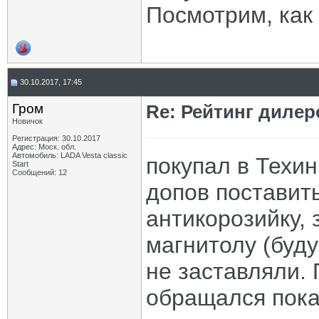
Посмотрим, как 
30.10.2017, 17:45
Гром
Re: Рейтинг диле
Новичок
Регистрация: 30.10.2017
Адрес: Моск. обл.
Автомобиль: LADA Vesta classic
покупал в Техи
Start
Сообщений: 12
допов поставит
антикорозийку,
магнитолу (буд
не заставляли. 
обращался пока