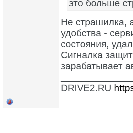
это больше с
Не страшилка, а
удобства - серв
состояния, удал
Сигналка защити
зарабатывает а
_____________
DRIVE2.RU
http