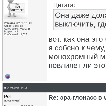
Цитата:
Она даже долж
выключить, гд
Регистрация: 25.12.2015
Адрес: Воронеж
Автомобиль: Vesta '15
Возраст: 42
Сообщений: 11,027
вот. как она это
я собсно к чему
монохромный м
повлияет ли это
04.03.2016, 14:15
Pol
Re: эра-глонасс в 
Продвинутый