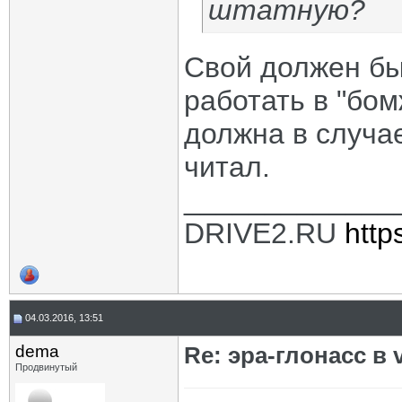
штатную?
Свой должен быт
работать в "бо
должна в случае
читал.
_____________
DRIVE2.RU
http
04.03.2016, 13:51
dema
Re: эра-глонасс в 
Продвинутый