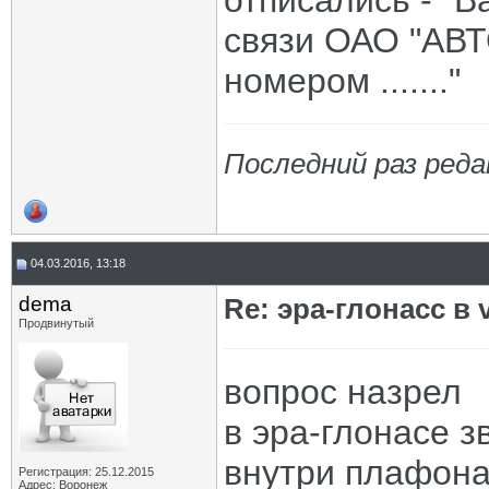
отписались - "В
связи ОАО "АВТ
номером ......."
Последний раз реда
04.03.2016, 13:18
dema
Re: эра-глонасс в 
Продвинутый
вопрос назрел
в эра-глонасе 
внутри плафон
Регистрация: 25.12.2015
Адрес: Воронеж