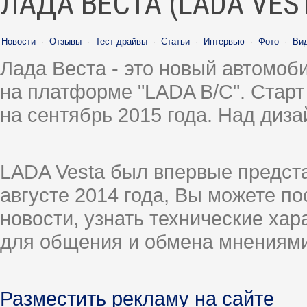
ЛАДА ВЕСТА (LADA VES
Новости
·
Отзывы
·
Тест-драйвы
·
Статьи
·
Интервью
·
Фото
·
Ви
Лада Веста - это новый автомо
на платформе "LADA B/C". Старт
на сентябрь 2015 года. Над диз
LADA Vesta был впервые предст
августе 2014 года, Вы можете п
новости, узнать технические ха
для общения и обмена мнениями
Разместить рекламу на сайте