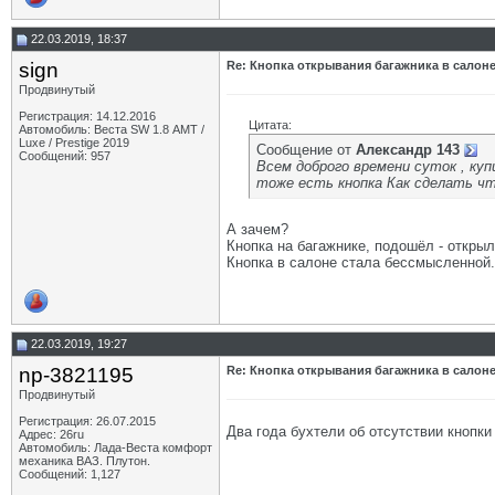
22.03.2019, 18:37
sign
Re: Кнопка открывания багажника в салон
Продвинутый
Регистрация: 14.12.2016
Цитата:
Автомобиль: Веста SW 1.8 АМТ /
Luxe / Prestige 2019
Сообщение от
Александр 143
Сообщений: 957
Всем доброго времени суток , куп
тоже есть кнопка Как сделать чт
А зачем?
Кнопка на багажнике, подошёл - открыл
Кнопка в салоне стала бессмысленной.
22.03.2019, 19:27
np-3821195
Re: Кнопка открывания багажника в салон
Продвинутый
Регистрация: 26.07.2015
Два года бухтели об отсутствии кнопки
Адрес: 26ru
Автомобиль: Лада-Веста комфорт
механика ВАЗ. Плутон.
Сообщений: 1,127