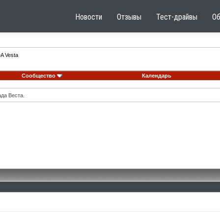
Новости
Отзывы
Тест-драйвы
О
A Vesta
Сообщество
Календарь
ада Веста.