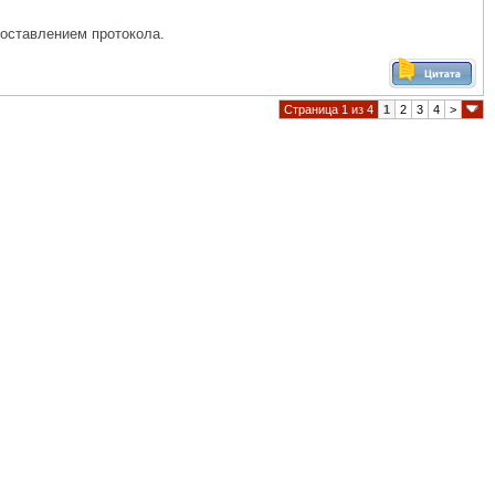
составлением протокола.
Страница 1 из 4
1
2
3
4
>