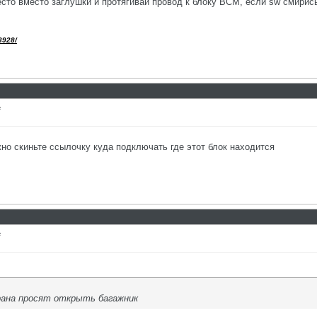
есто вместо заглушки и протягивай провод к блоку BCM, если sw смирис
3928/
е
но скиньте ссылочку куда подключать где этот блок находится
е
рана просят открыть багажник