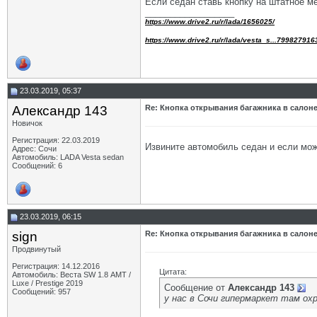
Если седан ставь кнопку на штатное м
__________________
https://www.drive2.ru/r/lada/1656025/
https://www.drive2.ru/r/lada/vesta_s...799827916
23.03.2019, 05:37
Александр 143
Re: Кнопка открывания багажника в салон
Новичок
Регистрация: 22.03.2019
Извините автомобиль седан и если мож
Адрес: Сочи
Автомобиль: LADA Vesta sedan
Сообщений: 6
23.03.2019, 06:15
sign
Re: Кнопка открывания багажника в салон
Продвинутый
Регистрация: 14.12.2016
Цитата:
Автомобиль: Веста SW 1.8 АМТ /
Luxe / Prestige 2019
Сообщение от
Александр 143
Сообщений: 957
у нас в Сочи гипермаркет там ох