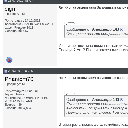
23.03.2019, 05:07
sign
Re: Кнопка открывания багажника в салон
Продвинутый
Регистрация: 14.12.2016
Цитата:
Автомобиль: Веста SW 1.8 АМТ /
Luxe / Prestige 2019
Сообщение от
Александр 143
Сообщений: 957
Смотрите просто ситуация такая
И я лично, вежливо посылаю всяких м
Полиция? Нет? Пошли нахрен или вызо
23.03.2019, 05:25
Phantom70
Re: Кнопка открывания багажника в салон
Продвинутый
Регистрация: 17.04.2016
Цитата:
Адрес: Томск
Автомобиль: Омода С5, была
Сообщение от
Александр 143
VESTA SW 1.6 АМТ
Смотрите просто ситуация такая
Возраст: 49
выходить и открывать самому А з
Сообщений: 4,894
Неужели это так сложно Тем боле
Второй раз спрашиваю-автомобиль как