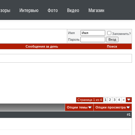
бзоры
Интервью
Фото
Видео
Магазин
Имя
Запомнить?
Пароль
Сообщения за день
Поиск
Страница 1 из 4
1
2
3
4
>
Опции темы
Опции просмотра
#
1