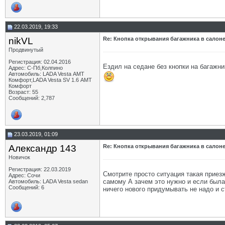
22.03.2019, 19:33
nikVL
Re: Кнопка открывания багажника в салон
Продвинутый
Регистрация: 02.04.2016
Ездил на седане без кнопки на багажни
Адрес: С-Пб,Колпино
Автомобиль: LADA Vesta АМТ
Комфорт,LADA Vesta SV 1.6 АМТ
Комфорт
Возраст: 55
Сообщений: 2,787
23.03.2019, 01:09
Александр 143
Re: Кнопка открывания багажника в салон
Новичок
Регистрация: 22.03.2019
Смотрите просто ситуация такая приез
Адрес: Сочи
самому А зачем это нужно и если была
Автомобиль: LADA Vesta sedan
Сообщений: 6
ничего нового придумывать не надо и с