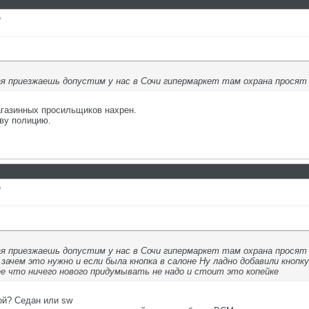
е
 приезжаешь допустим у нас в Сочи гипермаркет там охрана просят
агазинных просильщиков нахрен.
ву полицию.
е
 приезжаешь допустим у нас в Сочи гипермаркет там охрана просят
ачем это нужно и если была кнопка в салоне Ну ладно добавили кнопк
е что ничего нового придумывать не надо и стоит это копейке
ой? Седан или sw