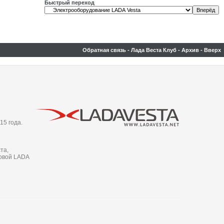
Быстрый переход
Обратная связь
-
Лада Веста Клуб
-
Архив
-
Вверх
15 года.
та,
новой LADA