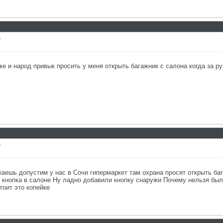
е
ке и народ привык просить у меня открыть багажник с салона когда за 
е
жаешь допустим у нас в Сочи гипермаркет там охрана просят открыть ба
 кнопка в салоне Ну ладно добавили кнопку снаружи Почему нельзя был
тоит это копейке