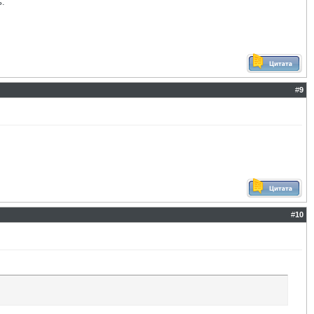
ь.
#
9
#
10