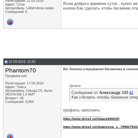
Регистрация: 22.03.2019
Всем доброго времени суток , купил ав
Адрес: Сочи
кнопка Как сделать чтобы багажник отк
Автомобиль: LADA Vesta sedan
Сообщений: 6
22.03.2019, 15:50
Phantom70
Re: Кнопка открывания багажника в салон
Продвинутый
Регистрация: 17.04.2016
Цитата:
Адрес: Томск
Автомобиль: Омода С5, была
Сообщение от
Александр 143
VESTA SW 1.6 АМТ
Как сделать чтобы багажник откр
Возраст: 49
Сообщений: 4,894
профиль заполнить
__________________
https://www.drive2.ru/r/lada/1656025/
https://www.drive2.ru/r/lada/vesta_s...799827916