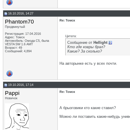
16.10.2016, 14:27
Phantom70
Re: Томск
Продвинутый
Регистрация: 17.04.2016
Цитата:
Адрес: Томск
Автомобиль: Омода С5, была
Сообщение от
Hellight
VESTA SW 1.6 АМТ
Кто где ковры брал?
Возраст: 49
Какие? За сколько?
Сообщений: 4,894
На авторынке есть у всех почти.
19.10.2016, 17:14
Pappi
Re: Томск
Новичок
А брызговики кто какие ставил?
Можно ли поставить какие-нибудь уни