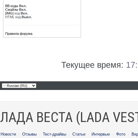
BB коды
Вкл.
Смайлы
Вкл.
[IMG]
код
Вкл.
HTML код
Выкл.
Правила форума
Текущее время:
17
ЛАДА ВЕСТА (LADA VES
Новости
·
Отзывы
·
Тест-драйвы
·
Статьи
·
Интервью
·
Фото
·
Ви