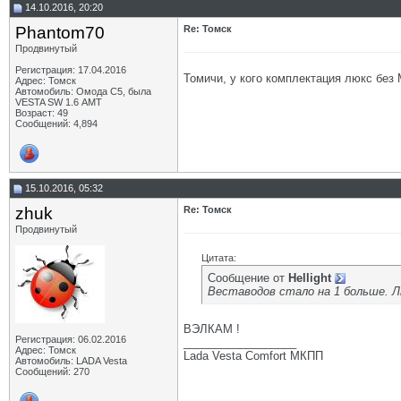
14.10.2016, 20:20
Phantom70
Re: Томск
Продвинутый
Регистрация: 17.04.2016
Томичи, у кого комплектация люкс без
Адрес: Томск
Автомобиль: Омода С5, была
VESTA SW 1.6 АМТ
Возраст: 49
Сообщений: 4,894
15.10.2016, 05:32
zhuk
Re: Томск
Продвинутый
Цитата:
Сообщение от
Hellight
Веставодов стало на 1 больше. Л
ВЭЛКАМ !
Регистрация: 06.02.2016
__________________
Адрес: Томск
Lada Vesta Comfort МКПП
Автомобиль: LADA Vesta
Сообщений: 270