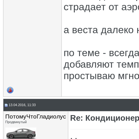
страдает от аэр
а веста далеко 
по теме - всегд
добавляют темпе
простываю мгн
13.04.2016, 11:33
ПотомуЧтоГладиолус
Re: Кондиционе
Продвинутый