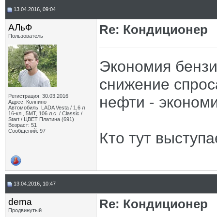
13.04.2016, 09:04
АЛьФ
Re: Кондиционер
Пользователь
Экономия бензин
снижение спрос
Регистрация: 30.03.2016
нефти - экономи
Адрес: Колпино
Автомобиль: LADA Vesta / 1,6 л
16-кл., 5МТ, 106 л.с. / Classic /
Start / ЦВЕТ Платина (691)
Возраст: 51
Сообщений: 97
Кто тут выступа
13.04.2016, 10:47
dema
Re: Кондиционер
Продвинутый