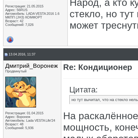
Народ, а кто к
Регистрация: 21.05.2015
Адрес: 56RUS
стекло, но тут
Автомобиль: LADA VESTA 2016 1.6
МКПП (JH3) КОМФОРТ
Возраст: 42
может треснут
Сообщений: 7,026
13.04.2016, 11:37
Дмитрий_Воронеж
Re: Кондиционер
Продвинутый
Цитата:
но тут вычитал, что на стекло нел
На раскалённое
Регистрация: 01.04.2015
Адрес: Воронеж
Автомобиль: Lada VESTA Life'24
мощность, конеч
Возраст: 48
Сообщений: 5,936