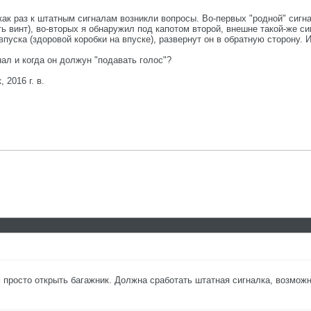
к раз к штатным сигналам возникли вопросы. Во-первых "родной" сигнал
ь винт), во-вторых я обнаружил под капотом второй, внешне такой-же си
уска (здоровой коробки на впуске), развернут он в обратную сторону. 
нал и когда он должун "подавать голос"?
 2016 г. в.
просто открыть багажник. Должна сработать штатная сигналка, возможн