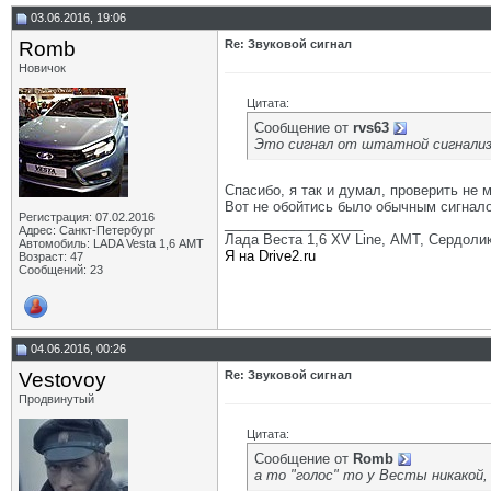
03.06.2016, 19:06
Romb
Re: Звуковой сигнал
Новичок
Цитата:
Сообщение от
rvs63
Это сигнал от штатной сигнализ
Спасибо, я так и думал, проверить не м
Вот не обойтись было обычным сигналом
Регистрация: 07.02.2016
__________________
Адрес: Санкт-Петербург
Лада Веста 1,6 XV Line, АМТ, Сердолик,
Автомобиль: LADA Vesta 1,6 АМТ
Я на Drive2.ru
Возраст: 47
Сообщений: 23
04.06.2016, 00:26
Vestovoy
Re: Звуковой сигнал
Продвинутый
Цитата:
Сообщение от
Romb
а то "голос" то у Весты никакой, 