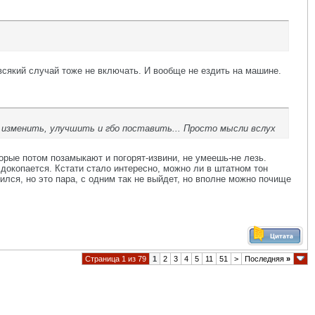
всякий случай тоже не включать. И вообще не ездить на машине.
и изменить, улучшить и гбо поставить... Просто мысли вслух
орые потом позамыкают и погорят-извини, не умеешь-не лезь.
 докопается. Кстати стало интересно, можно ли в штатном тон
ился, но это пара, с одним так не выйдет, но вполне можно почище
Страница 1 из 79
1
2
3
4
5
11
51
>
Последняя
»