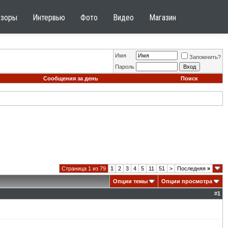
бзоры
Интервью
Фото
Видео
Магазин
Имя
Запомнить?
Пароль
Сообщения за день
Поиск
Страница 1 из 79
1
2
3
4
5
11
51
>
Последняя
»
Опции темы
Опции просмотра
#
1