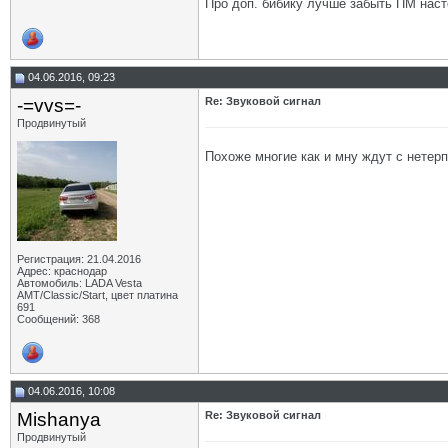
Про доп. бибику лучше забыть ПМ наст
04.06.2016, 09:23
-=vvs=-
Re: Звуковой сигнал
Продвинутый
Похоже многие как и мну ждут с нетерп
Регистрация: 21.04.2016
Адрес: краснодар
Автомобиль: LADA Vesta
АМТ/Classic/Start, цвет платина
691
Сообщений: 368
04.06.2016, 10:08
Mishanya
Re: Звуковой сигнал
Продвинутый