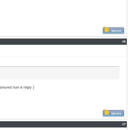
#
6
альностью в пару )
#
7