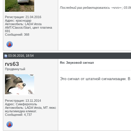
Последний раз редактировалось -=vvs=-; 03.0
Регистрация: 21.04.2016
Адрес: краснодар
Автомобиль: LADA Vesta
АМТ/Classic/Start, цвет платина
691
Сообщений: 368
03.06.2016, 18:54
rvs63
Re: Звуковой сигнал
Продвинутый
Это сигнал от штатной сигнализации. В
Регистрация: 13.11.2014
Адрес: Симферополь
Автомобиль: LADA Vesta, МТ люкс
мультимедиа климат.
Сообщений: 4,737