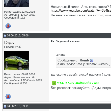
Нормальный голос. А ты какой хотел? 
https://www.youtube.com/watch?v=3y4Is
Регистрация: 22.02.2016
Автомобиль: LADA Vesta
Не знаю сколько такая тачка стоит, из-
Сообщений: 172
04.06.2016, 05:06
Dips
Re: Звуковой сигнал
Продвинутый
Цитата:
Сообщение от
Romb
а то "голос" то у Весты никакой, 
далеко не самый плохой вариант ) хот
Регистрация: 06.01.2016
Адрес: Кемеровская обл.
__________________
Автомобиль: LADA Vesta 2015
МКПП Luxe Multimedia Lime
Сообщений: 6,738
Без разборок пожалуйста. (Администра
04.06.2016, 09:11