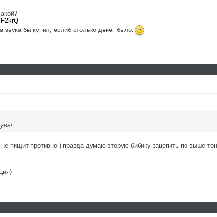
Такой?
sF2krQ
за звука бы купил, еслиб столько денег было.
увы....
ь не пищит противно ) правда думаю вторую бибику зацепить по выше тон
ция)