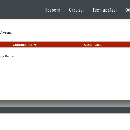
Новости
Отзывы
Тест-драйвы
О
A Vesta
Сообщество
Календарь
ада Веста.