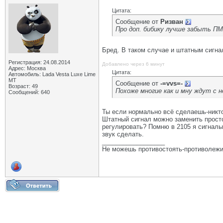
Цитата:
Сообщение от
Ризван
Про доп. бибику лучше забыть ПМ
Бред. В таком случае и штатным сигна
Регистрация: 24.08.2014
Добавлено через 6 минут
Адрес: Москва
Цитата:
Автомобиль: Lada Vesta Luxe Lime
MT
Сообщение от
-=vvs=-
Возраст: 49
Похоже многие как и мну ждут с 
Сообщений: 640
Ты если нормально всё сделаешь-никто
Штатный сигнал можно заменить просто 
регулировать? Помню в 2105 я сигналы 
звук сделать.
__________________
Не можешь противостоять-противолежи