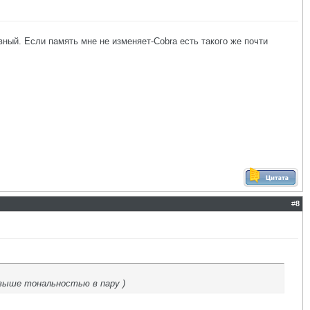
вный. Если память мне не изменяет-Cobra есть такого же почти
#
8
 выше тональностью в пару )