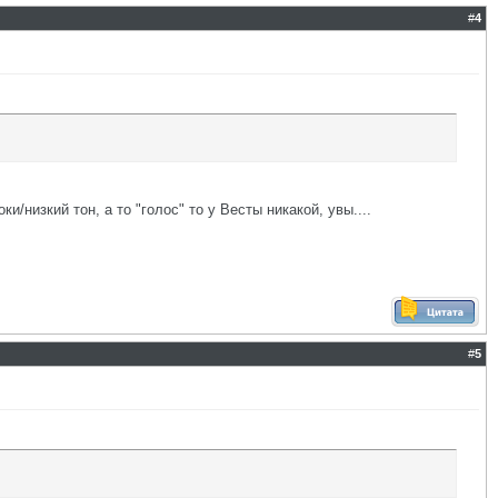
#
4
низкий тон, а то "голос" то у Весты никакой, увы....
#
5