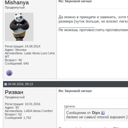
Mishanya
Re: Звуковой сигнал
Продвинутый
Да можно в принципе и заменить, хотя 
размера (чуток больше, но влезет легк
__________________
Не можешь противостоять-противолежи
Регистрация: 24.08.2014
Адрес: Москва
Автомобиль: Lada Vesta Luxe Lime
MT
Возраст: 49
Сообщений: 640
04.06.2016, 09:13
Ризван
Re: Звуковой сигнал
Продвинутый
Регистрация: 10.01.2016
Цитата:
Адрес: 95
Автомобиль: LADA Vesta Сomfort
Сообщение от
Dips
Возраст: 52
далеко не самый плохой вариант 
Сообщений: 1,752