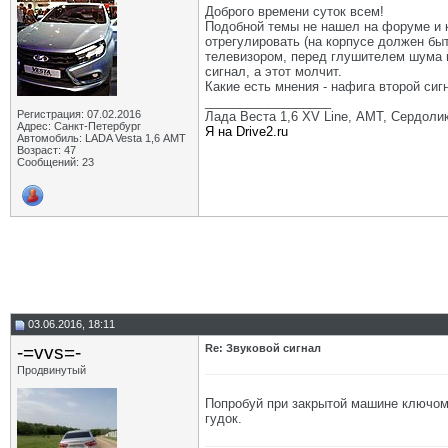
Доброго времени суток всем!
Подобной темы не нашел на форуме и ка
отрегулировать (на корпусе должен быт
телевизором, перед глушителем шума вп
сигнал, а этот молчит.
Какие есть мнения - нафига второй сиг
__________________
Регистрация: 07.02.2016
Лада Веста 1,6 XV Line, АМТ, Сердолик,
Адрес: Санкт-Петербург
Я на Drive2.ru
Автомобиль: LADA Vesta 1,6 АМТ
Возраст: 47
Сообщений: 23
03.06.2016, 18:11
-=vvs=-
Re: Звуковой сигнал
Продвинутый
Попробуй при закрытой машине ключом 
гудок.