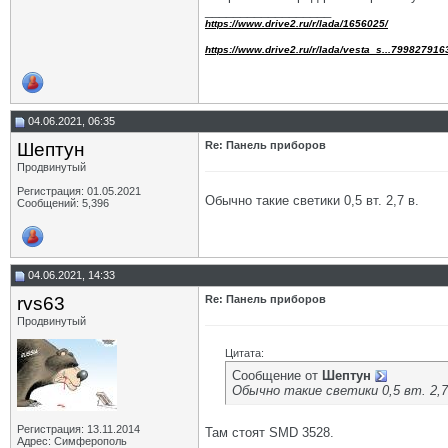
__________________
https://www.drive2.ru/r/lada/1656025/
https://www.drive2.ru/r/lada/vesta_s...799827916
04.06.2021, 06:35
Шептун
Re: Панель приборов
Продвинутый
Регистрация: 01.05.2021
Обычно такие светики 0,5 вт. 2,7 в.
Сообщений: 5,396
04.06.2021, 14:33
rvs63
Re: Панель приборов
Продвинутый
Цитата:
Сообщение от
Шептун
Обычно такие светики 0,5 вт. 2,7
Регистрация: 13.11.2014
Там стоят SMD 3528.
Адрес: Симферополь