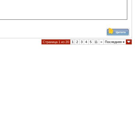
Страница 1 из 20
1
2
3
4
5
11
>
Последняя
»