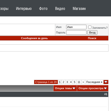
бзоры
Интервью
Фото
Видео
Магазин
Имя
Запомнить?
Пароль
Сообщения за день
Поиск
Страница 1 из 20
1
2
3
4
5
11
>
Последняя
»
Опции темы
Опции просмотра
#
1