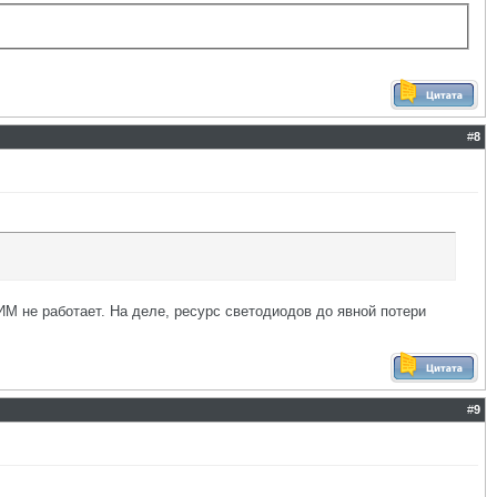
#
8
М не работает. На деле, ресурс светодиодов до явной потери
#
9