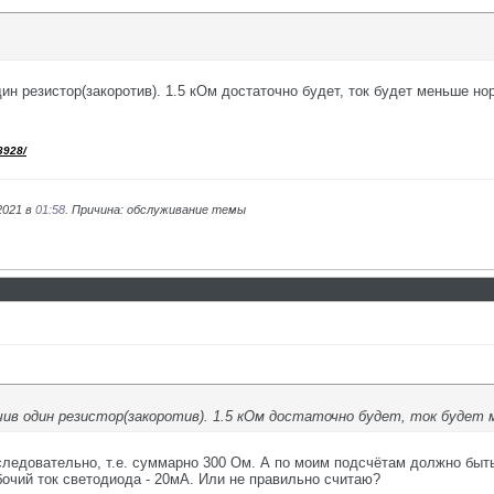
н резистор(закоротив). 1.5 кОм достаточно будет, ток будет меньше но
3928/
2021 в
01:58
. Причина: обслуживание темы
ив один резистор(закоротив). 1.5 кОм достаточно будет, ток будет м
следовательно, т.е. суммарно 300 Ом. А по моим подсчётам должно быть
бочий ток светодиода - 20мА. Или не правильно считаю?