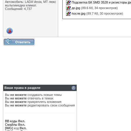
Автомобиль: LADA Vesta, МТ люкс
Подсветка БК SMD 3528 и резисторы.j
мультимедиа климат.
до.jpg
(89.6 Кб, 34 просмотров)
Сообщений: 4,737
после.jpg
(89.7 Кб, 30 просмотров)
Ваши права в разделе
Вы
не можете
создавать новые темы
Вы
не можете
отвечать в темах
Вы
не можете
прикреплять вложения
Вы
не можете
редактировать свои сообщения
BB коды
Вкл.
Смайлы
Вкл.
[IMG]
код
Вкл.