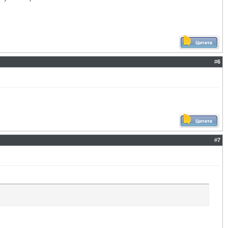
#
6
#
7