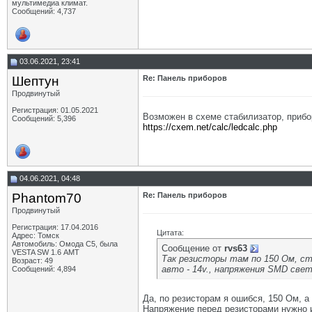
мультимедиа климат.
Сообщений: 4,737
03.06.2021, 23:41
Шептун
Re: Панель приборов
Продвинутый
Регистрация: 01.05.2021
Возможен в схеме стабилизатор, прибо
Сообщений: 5,396
https://cxem.net/calc/ledcalc.php
04.06.2021, 04:48
Phantom70
Re: Панель приборов
Продвинутый
Регистрация: 17.04.2016
Цитата:
Адрес: Томск
Автомобиль: Омода С5, была
Сообщение от
rvs63
VESTA SW 1.6 АМТ
Так резисторы там по 150 Ом, ст
Возраст: 49
авто - 14v., напряжения SMD свет
Сообщений: 4,894
Да, по резисторам я ошибся, 150 Ом, а
Напряжение перед резисторами нужно и