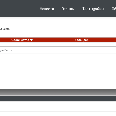
Новости
Отзывы
Тест-драйвы
О
A Vesta
Сообщество
Календарь
ада Веста.