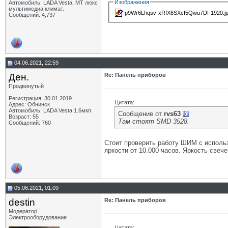
Изображения
Автомобиль: LADA Vesta, МТ люкс
мультимедиа климат.
p9Wr6Lhqsv-xRIX6SXcf5Qwu7DI-1920.j
Сообщений: 4,737
04.06.2021, 22:59
Ден.
Re: Панель приборов
Продвинутый
Регистрация: 30.01.2019
Цитата:
Адрес: Обнинск
Автомобиль: LADA Vesta 1.6мкп
Сообщение от
rvs63
Возраст: 55
Там стоят SMD 3528.
Сообщений: 760
Стоит проверить работу ШИМ с использ
яркости от 10.000 часов. Яркость свеч
05.06.2021, 01:09
destin
Re: Панель приборов
Модератор
Электрооборудование
Цитата: