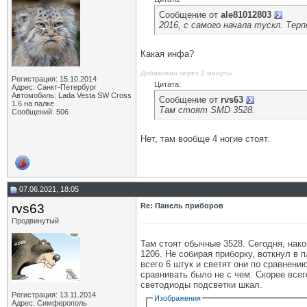
Сообщение от
ale81012803
2016, с самого начала тускл. Тер
Какая инфа?
Добавлено через 2 минуты
Регистрация: 15.10.2014
Цитата:
Адрес: Санкт-Петербург
Автомобиль: Lada Vesta SW Cross
Сообщение от
rvs63
1.6 на палке
Там стоят SMD 3528.
Сообщений: 506
Нет, там вообще 4 ногие стоят.
07.06.2021, 18:05
rvs63
Re: Панель приборов
Продвинутый
Там стоят обычные 3528. Сегодня, нако
1206. Не собирая приборку, воткнул в 
всего 6 штук и светят они по сравнени
сравнивать было не с чем. Скорее все
светодиоды подсветки шкал.
Регистрация: 13.11.2014
Изображения
Адрес: Симферополь