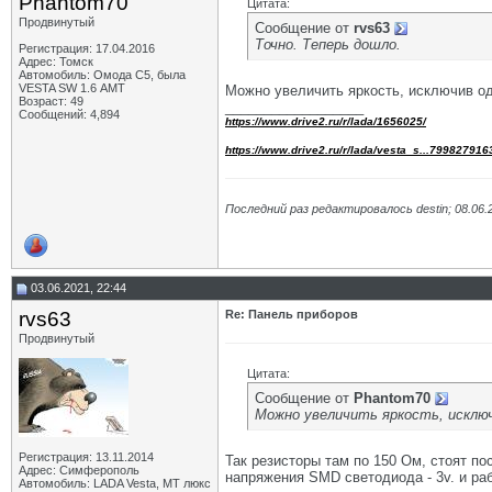
Phantom70
Цитата:
Продвинутый
Сообщение от
rvs63
Точно. Теперь дошло.
Регистрация: 17.04.2016
Адрес: Томск
Автомобиль: Омода С5, была
VESTA SW 1.6 АМТ
Можно увеличить яркость, исключив оди
Возраст: 49
__________________
Сообщений: 4,894
https://www.drive2.ru/r/lada/1656025/
https://www.drive2.ru/r/lada/vesta_s...799827916
Последний раз редактировалось destin; 08.06.
03.06.2021, 22:44
rvs63
Re: Панель приборов
Продвинутый
Цитата:
Сообщение от
Phantom70
Можно увеличить яркость, исключ
Регистрация: 13.11.2014
Так резисторы там по 150 Ом, стоят по
Адрес: Симферополь
напряжения SMD светодиода - 3v. и ра
Автомобиль: LADA Vesta, МТ люкс