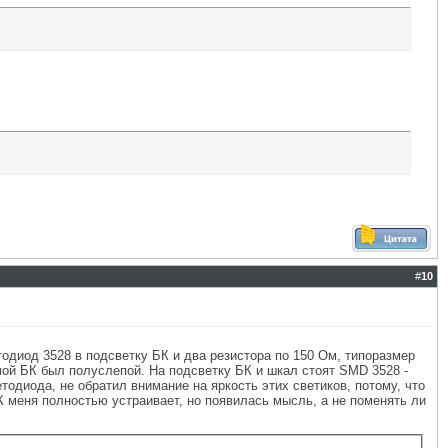
#
10
тодиод 3528 в подсветку БК и два резистора по 150 Ом, типоразмер
 мой БК был полуслепой. На подсветку БК и шкал стоят SMD 3528 -
етодиода, не обратил внимание на яркость этих светиков, потому, что
К меня полностью устраивает, но появилась мысль, а не поменять ли