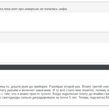
пел,пока вот про инверсию не попалась инфа.
нец-то, дошли руки до приборки. Разобрал второй раз. Впаял третий све
плату разъём и включил зажигание. И ту всё стало мне понятно, почему
ю с тем, что я впаял просто тускло. Когда подключал плату до впайки св
го светодиоды сильно деградировали за почти 5 лет. Теперь подсветка Б