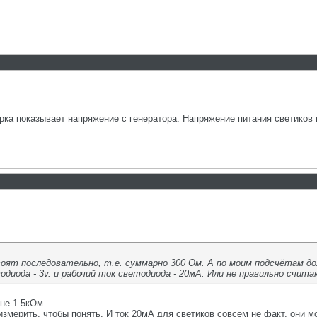
рка показывает напряжение с генератора. Напряжение питания светиков
оят последовательно, т.е. суммарно 300 Ом. А по моим подсчётам до
одиода - 3v. и рабочий ток светодиода - 20мА. Или не правильно счита
 не 1.5кОм.
змерить, чтобы понять. И ток 20мА для светиков совсем не факт, они мо