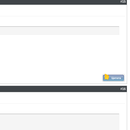
#
15
#
16