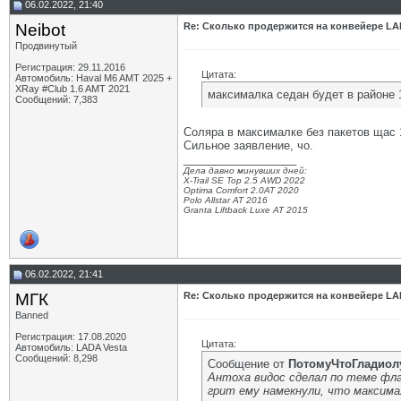
06.02.2022, 21:40
Neibot
Re: Сколько продержится на конвейере LA
Продвинутый
Регистрация: 29.11.2016
Цитата:
Автомобиль: Haval M6 AMT 2025 +
XRay #Club 1.6 AMT 2021
максималка седан будет в районе 1
Сообщений: 7,383
Соляра в максималке без пакетов щас 1
Сильное заявление, чо.
__________________
Дела давно минувших дней:
X-Trail SE Top 2.5 AWD 2022
Optima Comfort 2.0AT 2020
Polo Allstar AT 2016
Granta Liftback Luxe AT 2015
06.02.2022, 21:41
МГК
Re: Сколько продержится на конвейере LA
Banned
Регистрация: 17.08.2020
Цитата:
Автомобиль: LADA Vesta
Сообщений: 8,298
Сообщение от
ПотомуЧтоГладиол
Антоха видос сделал по теме фл
грит ему намекнули, что максимал