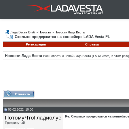
Лада Веста Клуб
>
Новости
>
Новости Лада Веста
Сколько продержится на конвейере LADA Vesta FL
Регистрация
Справка
Новости Лада Веста
Все новости о новой Лада Веста (LADA Vesta) в этом разд
03.02.2022, 10:00
ПотомуЧтоГладиолус
Re: Сколько продержится на конвейере
Продвинутый