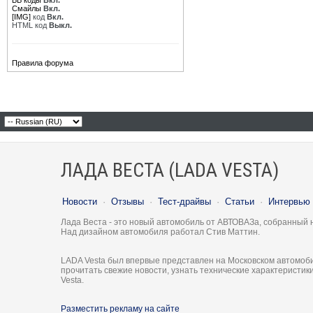
BB коды
Вкл.
Смайлы
Вкл.
[IMG]
код
Вкл.
HTML код
Выкл.
Правила форума
ЛАДА ВЕСТА (LADA VESTA)
Новости
·
Отзывы
·
Тест-драйвы
·
Статьи
·
Интервью
Лада Веста - это новый автомобиль от АВТОВАЗа, собранный 
Над дизайном автомобиля работал Стив Маттин.
LADA Vesta был впервые представлен на Московском автомоби
прочитать свежие новости, узнать технические характеристи
Vesta.
Разместить рекламу на сайте