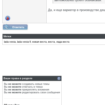
автомобилей будет одинаковая.
Да, и еще вариатор в производстве де
Метки
lada vesta
,
lada vesta fl
,
новая веста
,
веста
,
лада веста
Ваши права в разделе
Вы
не можете
создавать новые темы
Вы
не можете
отвечать в темах
Вы
не можете
прикреплять вложения
Вы
не можете
редактировать свои сообщения