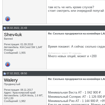
там есть че нить кроме слухов?
стоит смотреть или очередной попугай
06.02.2022, 21:43
Shev4uk
Re: Сколько продержится на конвейере LA
Banned
Регистрация: 01.09.2018
Время покажет. А сейчас сколько седа
Автомобиль: KIA Ceed SW 1,6AT
Prestige
Сообщений: 1,955
Добавлено через 33 секунды
Много новых опций, может и +200
07.02.2022, 08:50
Walery
Re: Сколько продержится на конвейере LA
Продвинутый
Регистрация: 08.11.2017
Минимальная Веста АТ - 1 042 900 ₽.
Адрес: Красноярский край
Автомобиль: LADA Vesta, 1.6 МТ,
Минимальный Солярис АТ - 1 126 000 ₽
GFL130
Минимальный Рио АТ - 1 144 900 ₽, +9
Сообщений: 1,982
Как-то не очень различается. Можно д