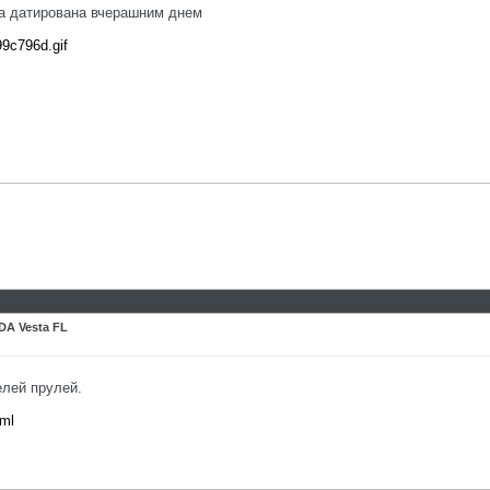
а датирована вчерашним днем
99c796d.gif
DA Vesta FL
елей прулей.
tml