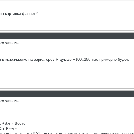
 на картинки фапает?
DA Vesta FL
н в максималке на вариаторе? Я думаю +100..150 тыс примерно будет.
DA Vesta FL
, +8% к Весте.
% к Весте.
аже подумать, что ВАЗ специально держит такую символическую разницу