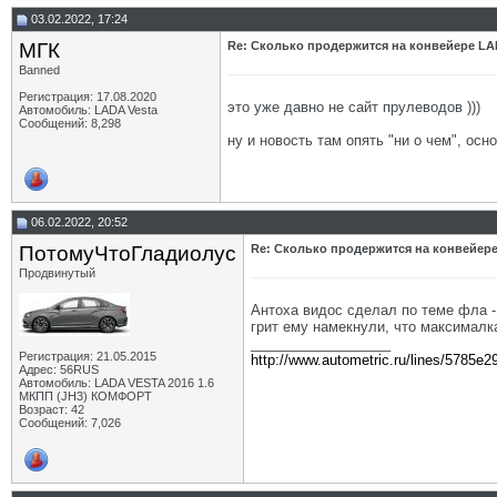
03.02.2022, 17:24
МГК
Re: Сколько продержится на конвейере LA
Banned
Регистрация: 17.08.2020
это уже давно не сайт прулеводов )))
Автомобиль: LADA Vesta
Сообщений: 8,298
ну и новость там опять "ни о чем", ос
06.02.2022, 20:52
ПотомуЧтоГладиолус
Re: Сколько продержится на конвейере
Продвинутый
Антоха видос сделал по теме фла 
грит ему намекнули, что максималка
__________________
Регистрация: 21.05.2015
http://www.autometric.ru/lines/5785e2
Адрес: 56RUS
Автомобиль: LADA VESTA 2016 1.6
МКПП (JH3) КОМФОРТ
Возраст: 42
Сообщений: 7,026