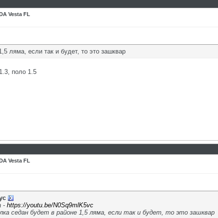
DA Vesta FL
,5 ляма, если так и будет, то это зашквар
.3, поло 1.5
DA Vesta FL
ус
а -
https://youtu.be/N0Sq9mlK5vc
ка седан будет в районе 1,5 ляма, если так и будет, то это зашквар