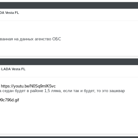
DA Vesta FL
нованная на данных агенство ОБС
 LADA Vesta FL
-
https://youtu.be/N0Sq9mlK5vc
 седан будет в районе 1,5 ляма, если так и будет, то это зашквар
99c796d.gif