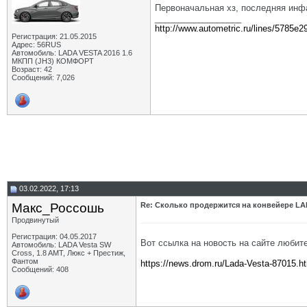
Первоначальная хз, последняя инф
__________________
http://www.autometric.ru/lines/5785e2
Регистрация: 21.05.2015
Адрес: 56RUS
Автомобиль: LADA VESTA 2016 1.6
МКПП (JH3) КОМФОРТ
Возраст: 42
Сообщений: 7,026
03.02.2022, 17:13
Макс_Россошь
Re: Сколько продержится на конвейере LA
Продвинутый
Регистрация: 04.05.2017
Вот ссылка на новость на сайте любит
Автомобиль: LADA Vesta SW
Cross, 1.8 AMT, Люкс + Престиж,
Фантом
https://news.drom.ru/Lada-Vesta-87015.h
Сообщений: 408