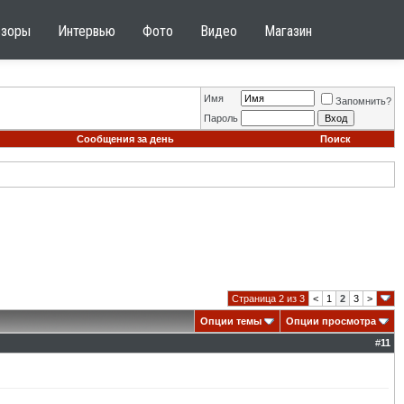
бзоры
Интервью
Фото
Видео
Магазин
Имя
Запомнить?
Пароль
Сообщения за день
Поиск
Страница 2 из 3
<
1
2
3
>
Опции темы
Опции просмотра
#
11