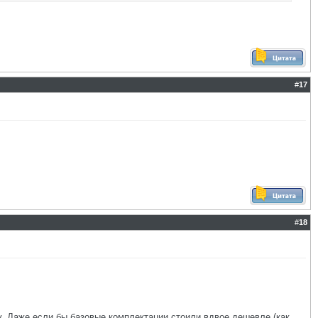
#
17
#
18
. Даже если бы базовые комплектации стоили вдвое дешевле (как