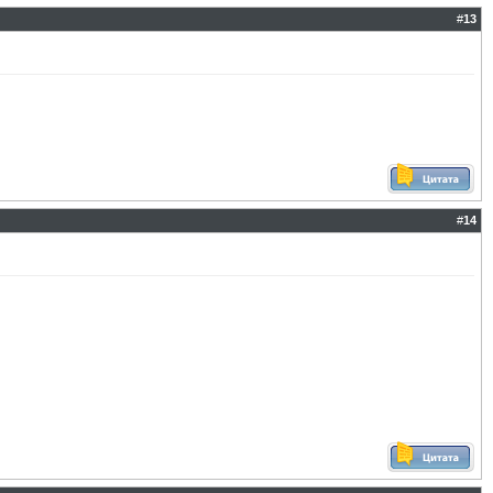
#
13
#
14