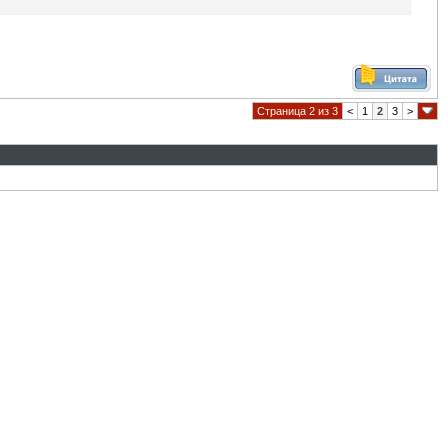
Страница 2 из 3
<
1
2
3
>