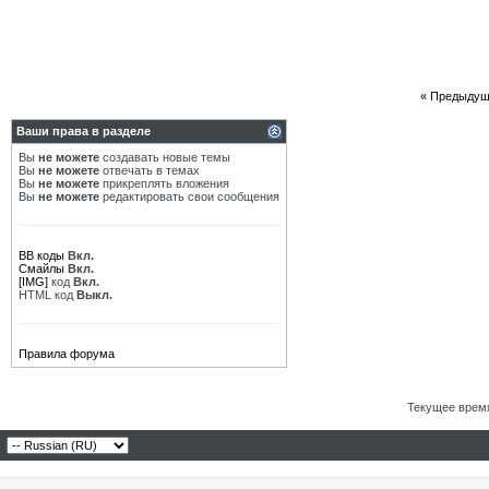
«
Предыдущ
Ваши права в разделе
Вы
не можете
создавать новые темы
Вы
не можете
отвечать в темах
Вы
не можете
прикреплять вложения
Вы
не можете
редактировать свои сообщения
BB коды
Вкл.
Смайлы
Вкл.
[IMG]
код
Вкл.
HTML код
Выкл.
Правила форума
Текущее врем