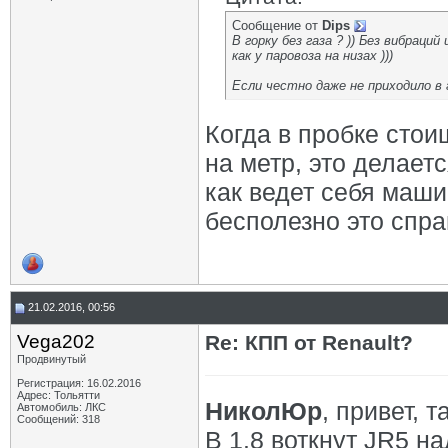
Сообщение от
Dips
В горку без газа ? )) Без вибраци
как у паровоза на низах )))
Если честно даже не приходило в 
Когда в пробке стои
на метр, это делает
как ведет себя маш
бесполезно это спра
21.02.2016, 00:56
Vega202
Re: КПП от Renault?
Продвинутый
Регистрация: 16.02.2016
Адрес: Тольятти
НиколЮр
, привет, т
Автомобиль: ЛКС
Сообщений: 318
В 1.8 воткнут JR5 н