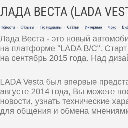
ЛАДА ВЕСТА (LADA VES
Новости
·
Отзывы
·
Тест-драйвы
·
Статьи
·
Интервью
·
Фото
·
Ви
Лада Веста - это новый автомо
на платформе "LADA B/C". Старт
на сентябрь 2015 года. Над диз
LADA Vesta был впервые предст
августе 2014 года, Вы можете п
новости, узнать технические ха
для общения и обмена мнениями