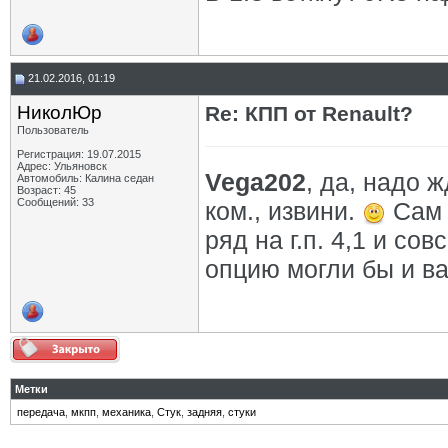
21.02.2016, 01:19
НиколЮр
Re: КПП от Renault?
Пользователь
Регистрация: 19.07.2015
Адрес: Ульяновск
Vega202
, да, надо ж
Автомобиль: Калина седан
Возраст: 45
Сообщений: 33
ком., извини.
Сам 
ряд на г.п. 4,1 и со
опцию могли бы и ва
Метки
передача
,
мкпп
,
механика
,
Стук
,
задняя
,
стуки