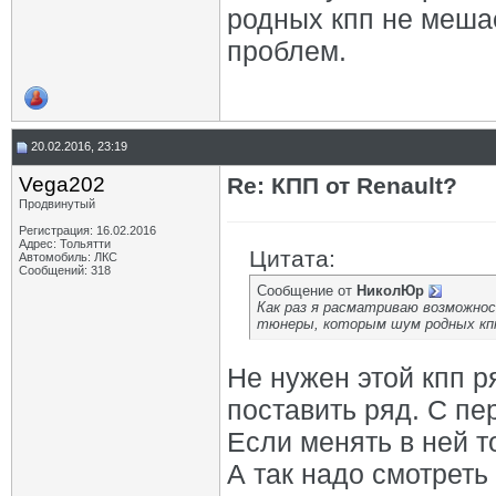
родных кпп не мешае
проблем.
20.02.2016, 23:19
Vega202
Re: КПП от Renault?
Продвинутый
Регистрация: 16.02.2016
Адрес: Тольятти
Цитата:
Автомобиль: ЛКС
Сообщений: 318
Сообщение от
НиколЮр
Как раз я расматриваю возможнос
тюнеры, которым шум родных кпп 
Не нужен этой кпп р
поставить ряд. С пе
Если менять в ней т
А так надо смотреть 