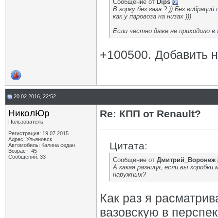
Сообщение от
Dips
В горку без газа ? )) Без вибраци
как у паровоза на низах )))
Если честно даже не приходило в 
+100500. Добавить н
20.02.2016, 22:52
НиколЮр
Re: КПП от Renault?
Пользователь
Регистрация: 19.07.2015
Адрес: Ульяновск
Цитата:
Автомобиль: Калина седан
Возраст: 45
Сообщений: 33
Сообщение от
Дмитрий_Воронеж
А какая разница, если вы коробк
наружных?
Как раз я расматри
вазовскую в перспе