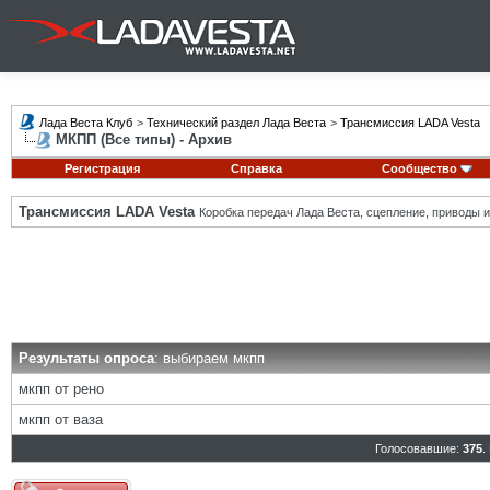
Лада Веста Клуб
>
Технический раздел Лада Веста
>
Трансмиссия LADA Vesta
МКПП (Все типы) - Архив
Регистрация
Справка
Сообщество
Трансмиссия LADA Vesta
Коробка передач Лада Веста, сцепление, приводы и 
Результаты опроса
: выбираем мкпп
мкпп от рено
мкпп от ваза
Голосовавшие:
375
.