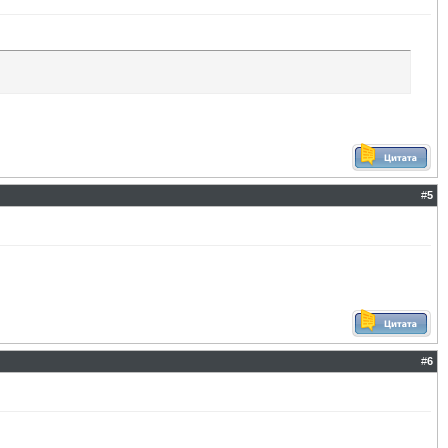
#
5
#
6