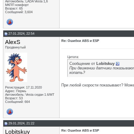
Автомобиль: LADA Vesta 1,6
МКПП комфорт
Возраст: 65
Сообщений: 3,604
27.01.2024, 22:54
AlexS
Re: Ошибки ABS и ESP
Продвинутый
Цитата:
Сообщение от
Lobitskuy
При движении датчики показывают
копать?
При любой скорости показывают? Может
Регистрация: 17.11.2020
Адрес: Пермь
Автомобиль: Vesta седан 1.6/МТ
Возраст: 53
Сообщений: 664
29.01.2024, 21:22
Lobitskuy
Re: Ошибки ABS и ESP