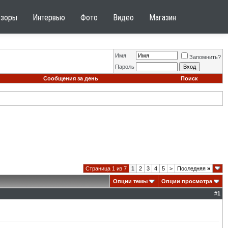
бзоры
Интервью
Фото
Видео
Магазин
Имя
Запомнить?
Пароль
Сообщения за день
Поиск
Страница 1 из 7
1
2
3
4
5
>
Последняя
»
Опции темы
Опции просмотра
#
1