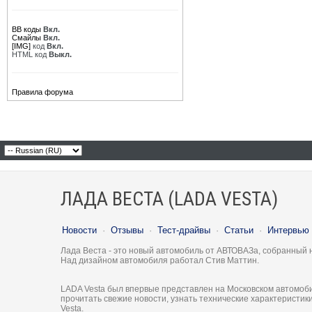
BB коды
Вкл.
Смайлы
Вкл.
[IMG]
код
Вкл.
HTML код
Выкл.
Правила форума
ЛАДА ВЕСТА (LADA VESTA)
Новости
·
Отзывы
·
Тест-драйвы
·
Статьи
·
Интервью
Лада Веста - это новый автомобиль от АВТОВАЗа, собранный 
Над дизайном автомобиля работал Стив Маттин.
LADA Vesta был впервые представлен на Московском автомоби
прочитать свежие новости, узнать технические характеристи
Vesta.