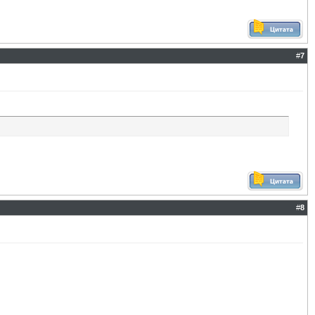
#
7
#
8