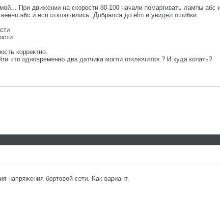
мой... При движении на скорости 80-100 начали помаргивать лампы абс и
твенно абс и есп отключились. Добрался до elm и увидел ошибки:
сти
ости
ость корректно.
йти что одновременно два датчика могли отключится.? И куда копать?
ия напряжения бортовой сети. Как вариант.