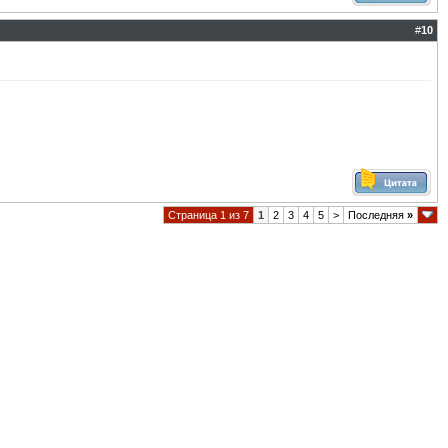
#
10
Страница 1 из 7
1
2
3
4
5
>
Последняя
»