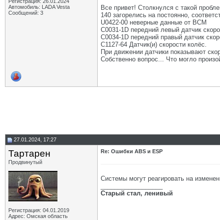
Регистрация: 26.01.2024
Автомобиль: LADA Vesta
Все привет! Столкнулся с такой пробле
Сообщений: 3
140 загорелись на постоянно, соответс
U0422-00 неверные данные от BCM
C0031-1D передний левый датчик скоро
C0034-1D передний правый датчик скор
C1127-64 Датчик(и) скорости колёс.
При движении датчики показывают скор
Собственно вопрос... Что могло произо
27.01.2024, 17:27
Тартарен
Re: Ошибки ABS и ESP
Продвинутый
Системы могут реагировать на изменен
__________________
Старый стал, ленивый
Регистрация: 04.01.2019
Адрес: Омская область