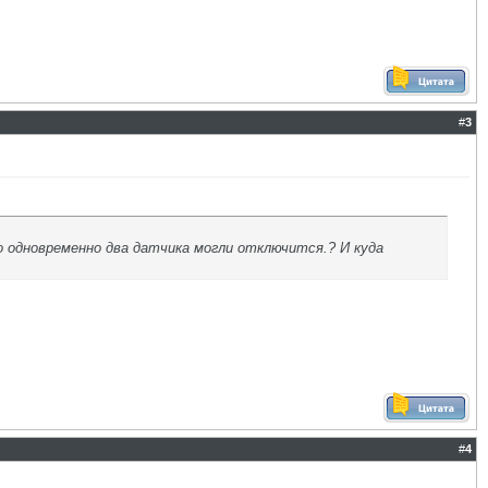
#
3
 одновременно два датчика могли отключится.? И куда
#
4