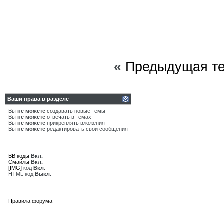
«
Предыдущая т
Ваши права в разделе
Вы
не можете
создавать новые темы
Вы
не можете
отвечать в темах
Вы
не можете
прикреплять вложения
Вы
не можете
редактировать свои сообщения
BB коды
Вкл.
Смайлы
Вкл.
[IMG]
код
Вкл.
HTML код
Выкл.
Правила форума