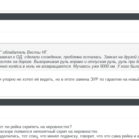
й" обладатель Весты НГ.
заехал к ОД. сделали схождение, проблема осталась. Заехал на другой
остях на дороге. Выворачивая руль вправо и отпуская руль, руль при 
нно колёса в ноль не возвращаются. Мучаюсь уже 9000 км. У кого бы
 упорно не хотел её видеть, но в итоге замена ЭУР по гарантии на нов
т ли рейка скрипеть на неровностях?
 вскоре появился непонятный скрип на неровностях.
делились, тот спец, что менял подвнску, говорит, что это сама рейка и 