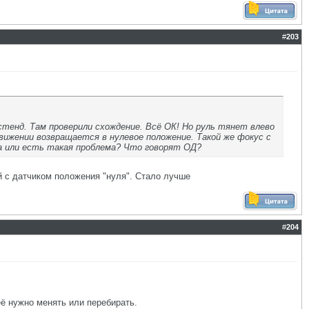
#
203
 стенд. Там проверили схождение. Всё ОК! Но руль тянет влево
движении возвращается в нулевое положение. Такой же фокус с
ла или есть такая проблема? Что говорят ОД?
ый с датчиком положения "нуля". Стало лучше
#
204
её нужно менять или перебирать.