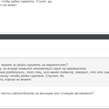
чтобы рейка скрипела. Стучит, да.
го не может.
 может ли рейка скрипеть на неровностях?
у, но вскоре появился непонятный скрип на неровностях.
ия разделились, тот спец, что менял подвнску, говорит, что это сам
слышу чтобы рейка скрипела. Стучит, да.
ть такого не может.
но болты сайлентблоков) на висящем или стоящем автомобиле?