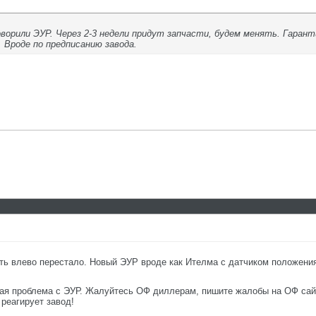
оворили ЭУР. Через 2-3 недели придут запчасти, будем менять. Гаран
 Вроде по предписанию завода.
ть влево перестало. Новый ЭУР вроде как Ителма с датчиком положения
вная проблема с ЭУР. Жалуйтесь ОФ диллерам, пишите жалобы на ОФ сай
реагирует завод!