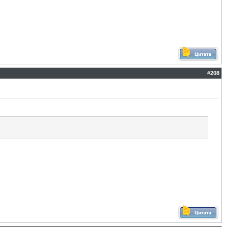
#
208