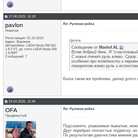
27.08.2025, 16:18
pavlon
Re: Рулевая рейка
Новичок
Регистрация: 01.10.2019
Цитата:
Адрес: Воронеж
Автомобиль: LADA Vesta SW NG
Сообщение от
Maslof.AL
1.8 CVT, до этого LADA Vesta SW
Всем добрый день. Я "счастливы
1.6 AMT
С новья тянет руль влево. Сразу 
Сообщений: 7
особенно при колейности и неровн
поворотом влево руль и естестве
Была такая-же проблема, дилер долго и
24.04.2026, 15:49
OFA
Re: Рулевая рейка
Продвинутый
Подскажите, уважаемые бывалые, може
Друг перебрал полностью подвеску, но
По результатам диагностики мнения раз