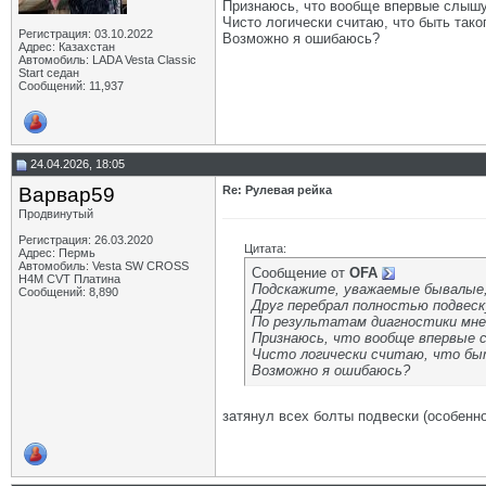
Признаюсь, что вообще впервые слышу 
Чисто логически считаю, что быть тако
Регистрация: 03.10.2022
Возможно я ошибаюсь?
Адрес: Казахстан
Автомобиль: LADA Vesta Classic
Start седан
Сообщений: 11,937
24.04.2026, 18:05
Варвар59
Re: Рулевая рейка
Продвинутый
Регистрация: 26.03.2020
Цитата:
Адрес: Пермь
Автомобиль: Vesta SW CROSS
Сообщение от
OFA
H4M CVT Платина
Подскажите, уважаемые бывалые,
Сообщений: 8,890
Друг перебрал полностью подвеск
По результатам диагностики мнен
Признаюсь, что вообще впервые 
Чисто логически считаю, что бы
Возможно я ошибаюсь?
затянул всех болты подвески (особен