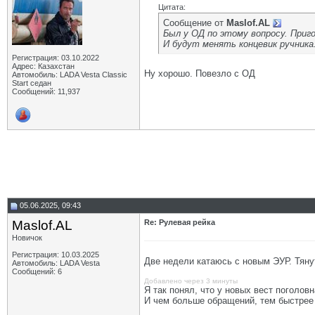
Цитата:
Сообщение от
Maslof.AL
Был у ОД по этому вопросу. Приг
И будут менять концевик ручника.
Регистрация: 03.10.2022
Адрес: Казахстан
Ну хорошо. Повезло с ОД
Автомобиль: LADA Vesta Classic
Start седан
Сообщений: 11,937
05.06.2025, 09:43
Maslof.AL
Re: Рулевая рейка
Новичок
Регистрация: 10.03.2025
Две недели катаюсь с новым ЭУР. Тяну
Автомобиль: LADA Vesta
Сообщений: 6
Добавлено через 3 минуты
Я так понял, что у новых вест поголо
И чем больше обращений, тем быстрее 