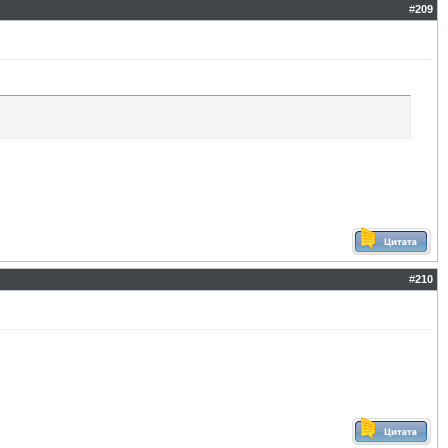
#
209
#
210