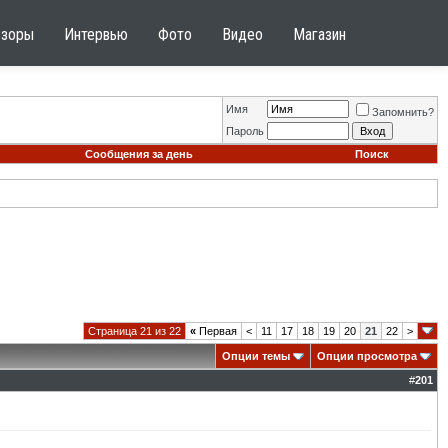
бзоры
Интервью
Фото
Видео
Магазин
Имя
Запомнить?
Пароль
Сообщения за день
Поиск
Страница 21 из 22
«
Первая
<
11
17
18
19
20
21
22
>
Опции темы
Опции просмотра
#
201