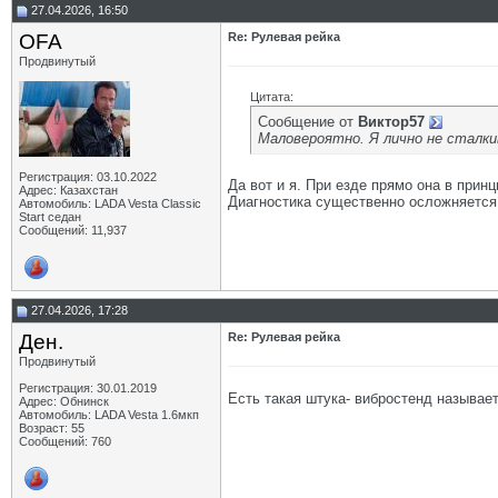
27.04.2026, 16:50
OFA
Re: Рулевая рейка
Продвинутый
Цитата:
Сообщение от
Виктор57
Маловероятно. Я лично не сталки
Регистрация: 03.10.2022
Да вот и я. При езде прямо она в прин
Адрес: Казахстан
Диагностика существенно осложняется 
Автомобиль: LADA Vesta Classic
Start седан
Сообщений: 11,937
27.04.2026, 17:28
Ден.
Re: Рулевая рейка
Продвинутый
Регистрация: 30.01.2019
Есть такая штука- вибростенд называет
Адрес: Обнинск
Автомобиль: LADA Vesta 1.6мкп
Возраст: 55
Сообщений: 760