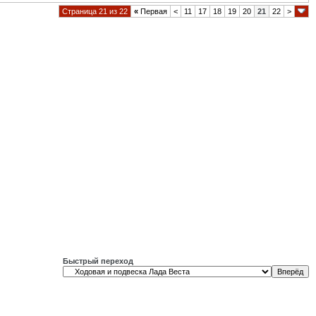
Страница 21 из 22
«
Первая
<
11
17
18
19
20
21
22
>
Быстрый переход