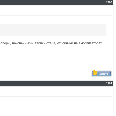
#
206
поры, наконечники), втулки стаба, отбойники на амортизаторах
#
207