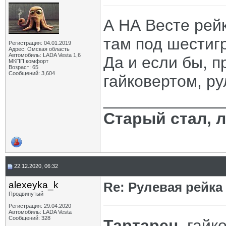
А НА Весте рейк
там под шестигр
Регистрация: 04.01.2019
Адрес: Омская область
Автомобиль: LADA Vesta 1,6
Да и если бы, п
МКПП комфорт
Возраст: 65
Сообщений: 3,604
гайковертом, р
_____________
Старый стал, 
22.12.2020, 06:32
alexeyka_k
Re: Рулевая рейка
Продвинутый
Регистрация: 29.04.2020
Автомобиль: LADA Vesta
Сообщений: 328
Тартарен
, гай