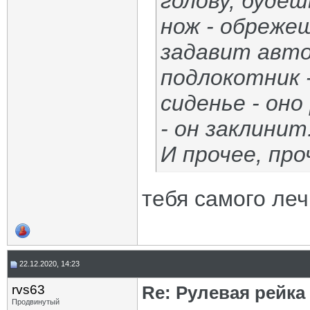
голову, буде
нож - обрежеш
задавит авто
подлокотник 
сиденье - он
- он заклинит....
И прочее, проче
тебя самого ле
22.12.2020, 14:23
rvs63
Re: Рулевая рейка
Продвинутый