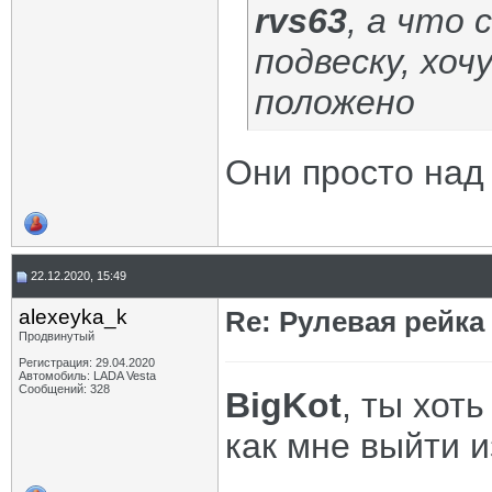
rvs63
, а что
подвеску, хоч
положено
Они просто над
22.12.2020, 15:49
alexeyka_k
Re: Рулевая рейка
Продвинутый
Регистрация: 29.04.2020
Автомобиль: LADA Vesta
Сообщений: 328
BigKot
, ты хот
как мне выйти и