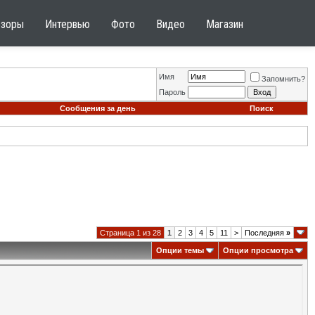
бзоры
Интервью
Фото
Видео
Магазин
Имя
Запомнить?
Пароль
Сообщения за день
Поиск
Страница 1 из 28
1
2
3
4
5
11
>
Последняя
»
Опции темы
Опции просмотра