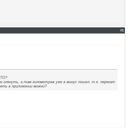
#
1
 ТО?
ние глянуть, а там километраж уже в минус пошел, т.е. перекат
реть в приложении можно?