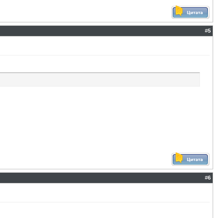
#
5
#
6