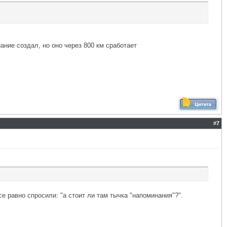
ание создал, но оно через 800 км сработает
#
7
се равно спросили: "а стоит ли там тычка "напоминания"?".