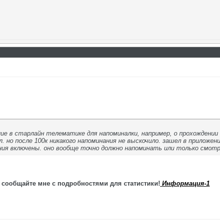
ие в старлайн телематике для напоминалки, например, о прохождении
. но после 100к никакого напоминания не выскочило. зашел в приложе
ния включены. оно вообще точно должно напоминать или только смот
 сообщайте мне с подробностями для статистики!
Информация-1