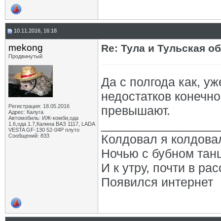
10.11.2016, 16:18
mekong
Re: Тула и Тульская о
Продвинутый
Да с полгода как, уж
недостатков конечно
Регистрация: 18.05.2016
превышают.
Адрес: Калуга
Автомобиль: ИЖ-комби,ода
_________________
1.6,ода 1.7,Калина ВАЗ 1117, LADA
VESTA GF-130 52-04Р плуто
Колдовал я колдова
Сообщений: 833
Ночью с бубном тан
И к утру, почти в рас
Появился интернет