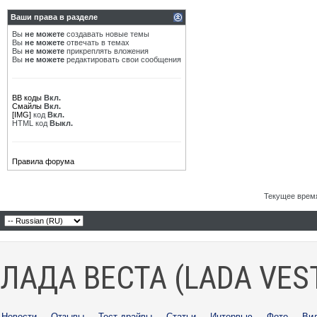
Ваши права в разделе
Вы
не можете
создавать новые темы
Вы
не можете
отвечать в темах
Вы
не можете
прикреплять вложения
Вы
не можете
редактировать свои сообщения
BB коды
Вкл.
Смайлы
Вкл.
[IMG]
код
Вкл.
HTML код
Выкл.
Правила форума
Текущее врем
ЛАДА ВЕСТА (LADA VES
Новости
·
Отзывы
·
Тест-драйвы
·
Статьи
·
Интервью
·
Фото
·
Ви