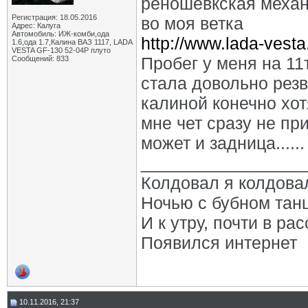
реношевкская механ
Регистрация: 18.05.2016
во моя ветка
Адрес: Калуга
Автомобиль: ИЖ-комби,ода
http://www.lada-vest
1.6,ода 1.7,Калина ВАЗ 1117, LADA
VESTA GF-130 52-04Р плуто
Пробег у меня на 1
Сообщений: 833
стала довольно рез
калиной конечно хотя
мне чет сразу не пр
может и задница......
_________________
Колдовал я колдова
Ночью с бубном тан
И к утру, почти в рас
Появился интернет
10.11.2016, 21:37