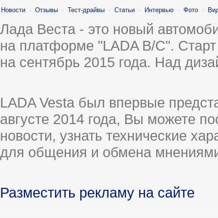
Новости
·
Отзывы
·
Тест-драйвы
·
Статьи
·
Интервью
·
Фото
·
Ви
Лада Веста - это новый автомо
на платформе "LADA B/C". Старт
на сентябрь 2015 года. Над диз
LADA Vesta был впервые предст
августе 2014 года, Вы можете п
новости, узнать технические ха
для общения и обмена мнениями
Разместить рекламу на сайте