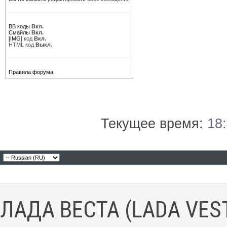
BB коды
Вкл.
Смайлы
Вкл.
[IMG]
код
Вкл.
HTML код
Выкл.
Правила форума
Текущее время:
18
ЛАДА ВЕСТА (LADA VES