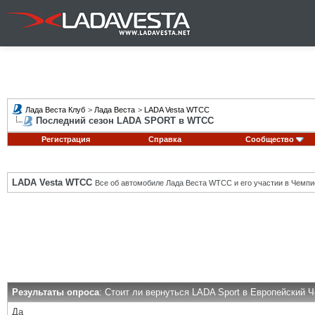
Лада Веста Клуб
>
Лада Веста
>
LADA Vesta WTCC
Последний сезон LADA SPORT в WTCC
Регистрация
Справка
Сообщество
LADA Vesta WTCC
Все об автомобиле Лада Веста WTCC и его участии в Чемпи
Результаты опроса
: Стоит ли вернуться LADA Sport в Европейский 
Да