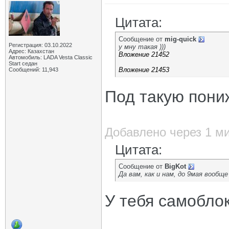
Цитата:
Сообщение от
mig-quick
Регистрация: 03.10.2022
у мну такая )))
Адрес: Казахстан
Вложение 21452
Автомобиль: LADA Vesta Classic
Start седан
Вложение 21453
Сообщений: 11,943
Под такую пони
Добавлено через 1 м
Цитата:
Сообщение от
BigKot
Да вам, как и нам, до 9мая вооб
У тебя самобло