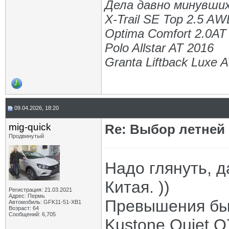
Дела давно минувших
X-Trail SE Top 2.5 A
Optima Comfort 2.0AT
Polo Allstar AT 2016
Granta Liftback Luxe 
09.04.2026, 18:20
mig-quick
Re: Выбор летней 
Продвинутый
Надо глянуть, 
Китая. ))
Регистрация: 21.03.2021
Адрес: Пермь
Превышения бы
Автомобиль: GFK11-51-ХВ1
Возраст: 64
Сообщений: 6,705
Kustone Quiet Q7