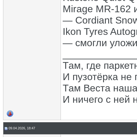
Mirage MR-162 и
— Cordiant Snow 
Ikon Tyres Auto
— смогли уложи
_____________
Там, где паркет
И пузотёрка не 
Там Веста наша
И ничего с ней 
09.04.2026, 18:47