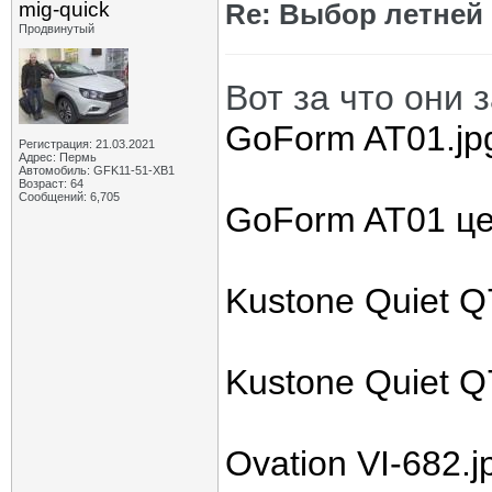
mig-quick
Re: Выбор летней 
Продвинутый
Вот за что они 
GoForm AT01.jp
Регистрация: 21.03.2021
Адрес: Пермь
Автомобиль: GFK11-51-ХВ1
Возраст: 64
Сообщений: 6,705
GoForm AT01 це
Kustone Quiet Q
Kustone Quiet Q
Ovation VI-682.j