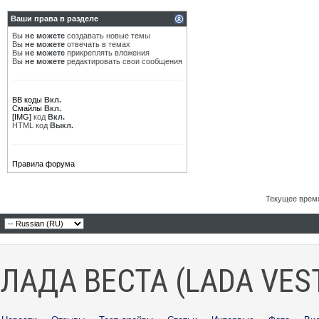
Ваши права в разделе
Вы
не можете
создавать новые темы
Вы
не можете
отвечать в темах
Вы
не можете
прикреплять вложения
Вы
не можете
редактировать свои сообщения
BB коды
Вкл.
Смайлы
Вкл.
[IMG]
код
Вкл.
HTML код
Выкл.
Правила форума
Текущее врем
ЛАДА ВЕСТА (LADA VES