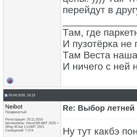
перейдут в друг
_____________
Там, где паркет
И пузотёрка не 
Там Веста наша
И ничего с ней 
09.04.2026, 18:19
Neibot
Re: Выбор летней 
Продвинутый
Регистрация: 29.11.2016
Автомобиль: Haval M6 AMT 2025 +
XRay #Club 1.6 AMT 2021
Ну тут какбэ по
Сообщений: 7,374