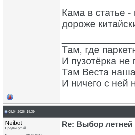
Кама в статье 
дороже китайски
_____________
Там, где паркет
И пузотёрка не 
Там Веста наша
И ничего с ней 
09.04.2026, 19:39
Neibot
Re: Выбор летней 
Продвинутый