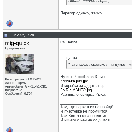
Пошёл пахать огород,
Перекур однако, жарко...
17.05.2026, 16:39
mig-quick
Re: Помпа
Продвинутый
Цитата:
"Ты знаешь, сколько я ни думал, м
Ну вот. Коробка за 3 тыр.
Регистрация: 21.03.2021
Коробка раз.jpg
Адрес: Пермь
И коробка за адцать тыр.
Автомобиль: GFK11-51-ХВ1
ГМБ с АВИТО.jpg
Возраст: 64
Сообщений: 6,704
Разница очевидна. Имхо.
__________________
Там, где паркетник не пройдёт
И пузотёрка не промчится,
Там Веста наша пролетит
И ничего с ней не случится!