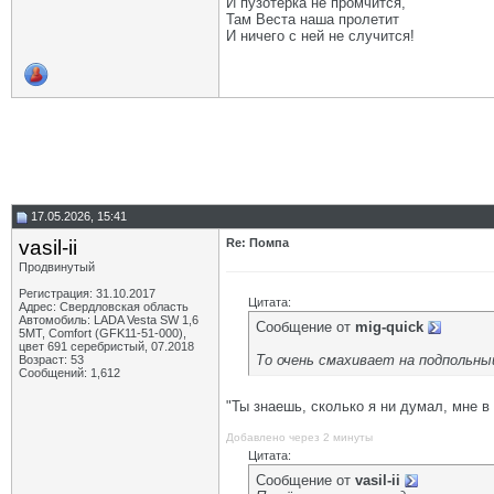
И пузотёрка не промчится,
Там Веста наша пролетит
И ничего с ней не случится!
17.05.2026, 15:41
vasil-ii
Re: Помпа
Продвинутый
Регистрация: 31.10.2017
Цитата:
Адрес: Свердловская область
Автомобиль: LADA Vesta SW 1,6
Сообщение от
mig-quick
5МТ, Comfort (GFK11-51-000),
цвет 691 серебристый, 07.2018
То очень смахивает на подпольный 
Возраст: 53
Сообщений: 1,612
"Ты знаешь, сколько я ни думал, мне в
Добавлено через 2 минуты
Цитата:
Сообщение от
vasil-ii