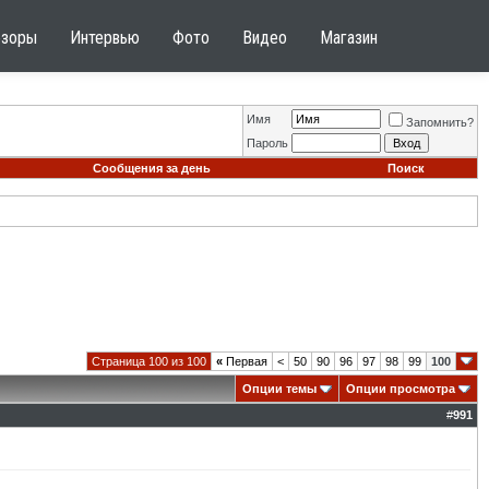
бзоры
Интервью
Фото
Видео
Магазин
Имя
Запомнить?
Пароль
Сообщения за день
Поиск
Страница 100 из 100
«
Первая
<
50
90
96
97
98
99
100
Опции темы
Опции просмотра
#
991