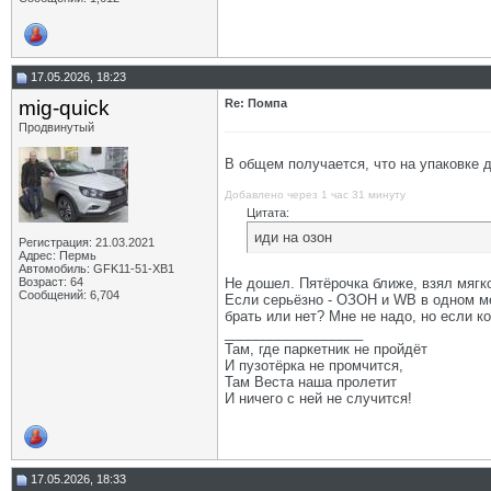
17.05.2026, 18:23
mig-quick
Re: Помпа
Продвинутый
В общем получается, что на упаковке 
Добавлено через 1 час 31 минуту
Цитата:
иди на озон
Регистрация: 21.03.2021
Адрес: Пермь
Автомобиль: GFK11-51-ХВ1
Возраст: 64
Не дошел. Пятёрочка ближе, взял мягког
Сообщений: 6,704
Если серьёзно - ОЗОН и WB в одном ме
брать или нет? Мне не надо, но если ко
__________________
Там, где паркетник не пройдёт
И пузотёрка не промчится,
Там Веста наша пролетит
И ничего с ней не случится!
17.05.2026, 18:33