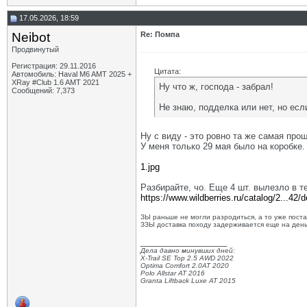
17.05.2026, 18:59
Neibot
Re: Помпа
Продвинутый
Регистрация: 29.11.2016
Цитата:
Автомобиль: Haval M6 AMT 2025 +
XRay #Club 1.6 AMT 2021
Ну что ж, господа - забрал!
Сообщений: 7,373
Не знаю, подделка или нет, но есл
Ну с виду - это ровно та же самая про
У меня только 29 мая было на коробке.
1.jpg
Разбирайте, чо. Еще 4 шт. вылезло в те
https://www.wildberries.ru/catalog/2...42/d
ЗЫ раньше не могли разродиться, а то уже постав
ЗЗЫ доставка походу задерживается еще на день 
__________________
Дела давно минувших дней:
X-Trail SE Top 2.5 AWD 2022
Optima Comfort 2.0AT 2020
Polo Allstar AT 2016
Granta Liftback Luxe AT 2015