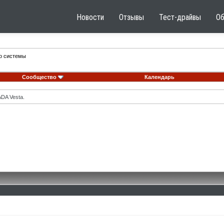
Новости
Отзывы
Тест-драйвы
О
го системы
Сообщество
Календарь
DA Vesta.