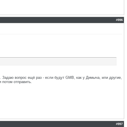
#
996
.
. Задаю вопрос ещё раз - если будут GMB, как у Димыча, или другие,
и потом отправить.
#
997