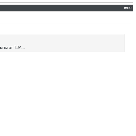
#
999
мпы от ТЗА...