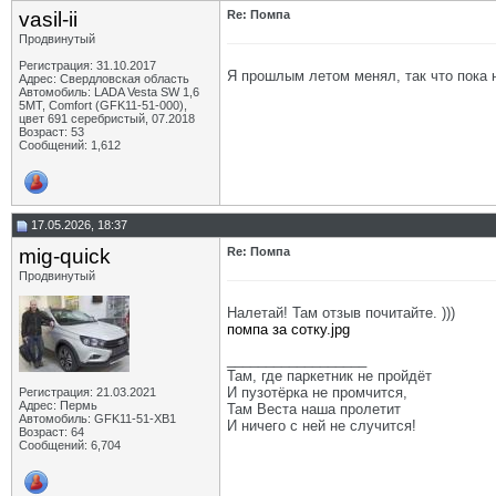
vasil-ii
Re: Помпа
Продвинутый
Регистрация: 31.10.2017
Я прошлым летом менял, так что пока н
Адрес: Свердловская область
Автомобиль: LADA Vesta SW 1,6
5МТ, Comfort (GFK11-51-000),
цвет 691 серебристый, 07.2018
Возраст: 53
Сообщений: 1,612
17.05.2026, 18:37
mig-quick
Re: Помпа
Продвинутый
Налетай! Там отзыв почитайте. )))
помпа за сотку.jpg
__________________
Там, где паркетник не пройдёт
И пузотёрка не промчится,
Регистрация: 21.03.2021
Адрес: Пермь
Там Веста наша пролетит
Автомобиль: GFK11-51-ХВ1
И ничего с ней не случится!
Возраст: 64
Сообщений: 6,704