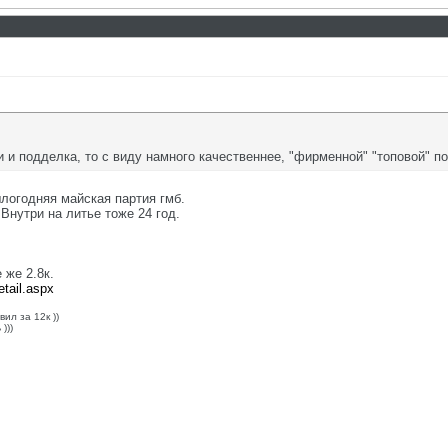
и и подделка, то с виду намного качественнее, "фирменной" "топовой" по
шлогодняя майская партия гмб.
 Внутри на литье тоже 24 год.
 же 2.8к.
etail.aspx
ил за 12к ))
)))