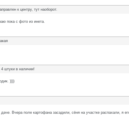
аправлен к центру, тут наоборот.
аю пока с фото из инета.
такая
 4 штуки в наличии!
ик. ))))
 даче. Вчера поле картофана засадили, сёня на участке распахали, я е