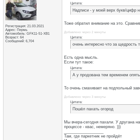
Цитата:
Надписи - у моей верх букв/цифр н
Тоже обратил внимание на это. Сравнив
Регистрация: 21.03.2021
Адрес: Пермь
Добавлено через 2 минуты
Автомобиль: GFK11-51-ХВ1
Возраст: 64
Цитата:
Сообщений: 6,704
очень интересно что за щедрость 
Есть одна мысль.
Если тут такое:
Цитата:
А у продована тем временем опять
То очень смахивает на подпольный завод
Добавлено через 3 минуты
Цитата:
Пошёл пахать огород
Мы вчера-сегодня пахали. У другана на
процессе - квас, немеряно. )))
__________________
Там, где паркетник не пройдёт