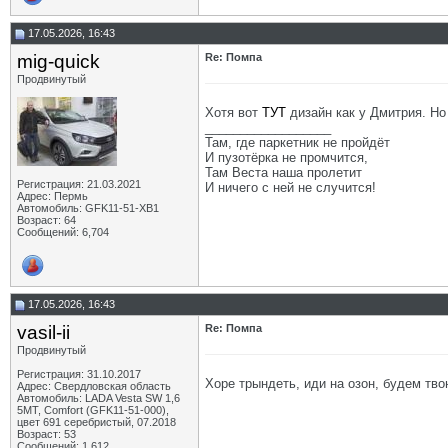
17.05.2026, 16:43
mig-quick
Re: Помпа
Продвинутый
Хотя вот
ТУТ
дизайн как у Дмитрия. Но
__________________
Там, где паркетник не пройдёт
И пузотёрка не промчится,
Там Веста наша пролетит
Регистрация: 21.03.2021
И ничего с ней не случится!
Адрес: Пермь
Автомобиль: GFK11-51-ХВ1
Возраст: 64
Сообщений: 6,704
17.05.2026, 16:43
vasil-ii
Re: Помпа
Продвинутый
Регистрация: 31.10.2017
Хоре трындеть, иди на озон, будем тво
Адрес: Свердловская область
Автомобиль: LADA Vesta SW 1,6
5МТ, Comfort (GFK11-51-000),
цвет 691 серебристый, 07.2018
Возраст: 53
Сообщений: 1,612