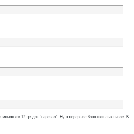
го маман аж 12 грядок "нарезал". Ну в перерыве баня-шашлык-пивас. В