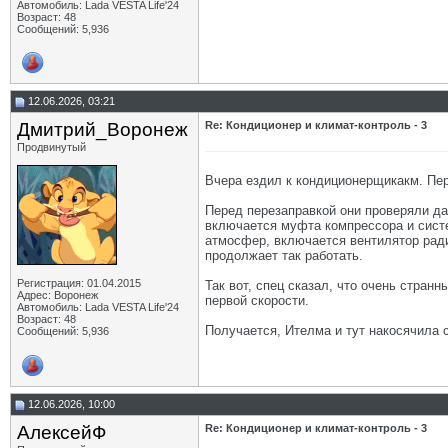
Автомобиль: Lada VESTA Life'24
Возраст: 48
Сообщений: 5,936
12.06.2026, 03:21
Дмитрий_Воронеж
Re: Кондиционер и климат-контроль - 3
Продвинутый
Вчера ездил к кондиционерщикакм. Пер
Перед перезаправкой они проверяли дав
включается муфта компрессора и систем
атмосфер, включается вентилятор ради
продолжает так работать.
Регистрация: 01.04.2015
Так вот, спец сказал, что очень стра
Адрес: Воронеж
первой скорости.
Автомобиль: Lada VESTA Life'24
Возраст: 48
Получается, Ителма и тут накосячила с
Сообщений: 5,936
12.06.2026, 10:00
АлексейФ
Re: Кондиционер и климат-контроль - 3