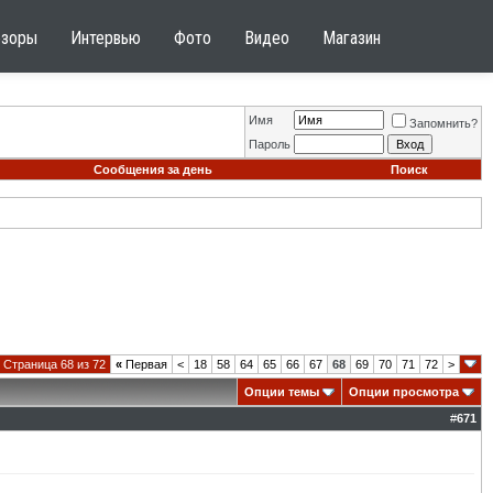
бзоры
Интервью
Фото
Видео
Магазин
Имя
Запомнить?
Пароль
Сообщения за день
Поиск
Страница 68 из 72
«
Первая
<
18
58
64
65
66
67
68
69
70
71
72
>
Опции темы
Опции просмотра
#
671