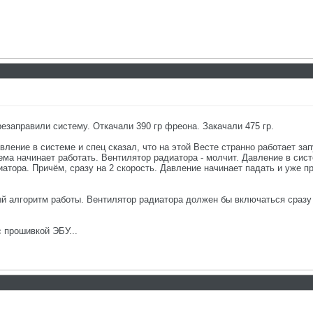
езаправили систему. Откачали 390 гр фреона. Закачали 475 гр.
ление в системе и спец сказал, что на этой Весте странно работает зап
а начинает работать. Вентилятор радиатора - молчит. Давление в систе
атора. Причём, сразу на 2 скорость. Давление начинает падать и уже п
нный алгоритм работы. Вентилятор радиатора должен бы включаться сраз
 прошивкой ЭБУ...