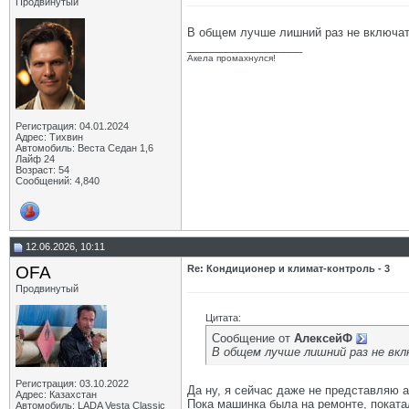
Продвинутый
В общем лучше лишний раз не включать
__________________
Акела промахнулся!
Регистрация: 04.01.2024
Адрес: Тихвин
Автомобиль: Веста Седан 1,6
Лайф 24
Возраст: 54
Сообщений: 4,840
12.06.2026, 10:11
OFA
Re: Кондиционер и климат-контроль - 3
Продвинутый
Цитата:
Сообщение от
АлексейФ
В общем лучше лишний раз не вк
Регистрация: 03.10.2022
Да ну, я сейчас даже не представляю а
Адрес: Казахстан
Пока машинка была на ремонте, покатал
Автомобиль: LADA Vesta Classic