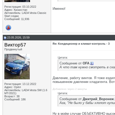
Регистрация: 03.10.2022
Именно!
Адрес: Казахстан
Автомобиль: LADA Vesta Classic
Start седан
Сообщений: 11,936
23.05.2026, 15:59
Виктор57
Re: Кондиционер и климат-контроль - 3
Продвинутый
Цитата:
Сообщение от
OFA
А что там нужно смотреть в скан
Давление, работу винтов. Я тоже ездил 
повышенном давлении хладагента. Вот
Регистрация: 13.12.2022
Адрес: Орёл
Добавлено через 2 минуты
Автомобиль: LADA Vesta SW (1.6
МТ/2021)
Цитата:
Возраст: 38
Сообщение от
Дмитрий_Воронеж
Сообщений: 186
Ага, "Не было у бабы хлопот купи
Ну в моём случае ОБЪЕКТИВНО высоко