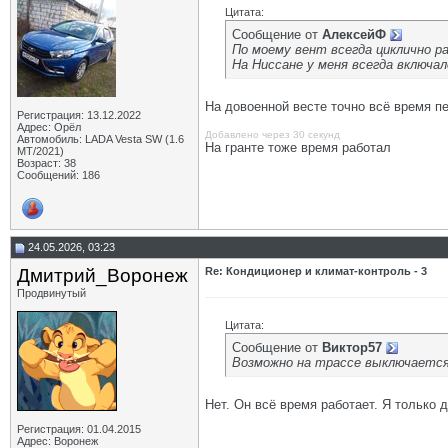
Цитата:
Сообщение от
АлексейФ
По моему вент всегда циклично р
На Ниссане у меня всегда включал
На довоенной весте точно всё время п
Регистрация: 13.12.2022
Адрес: Орёл
Добавлено через 30 секунд
Автомобиль: LADA Vesta SW (1.6
На гранте тоже время работал
МТ/2021)
Возраст: 38
Сообщений: 186
24.05.2026, 03:23
Дмитрий_Воронеж
Re: Кондиционер и климат-контроль - 3
Продвинутый
Цитата:
Сообщение от
Виктор57
Возможно на трассе выключается
Нет. Он всё время работает. Я только д
Регистрация: 01.04.2015
Адрес: Воронеж