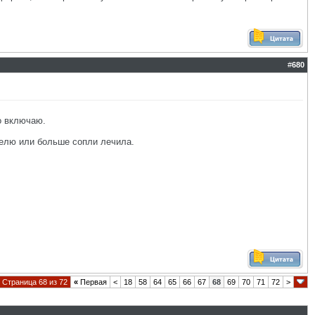
#
680
о включаю.
делю или больше сопли лечила.
Страница 68 из 72
«
Первая
<
18
58
64
65
66
67
68
69
70
71
72
>