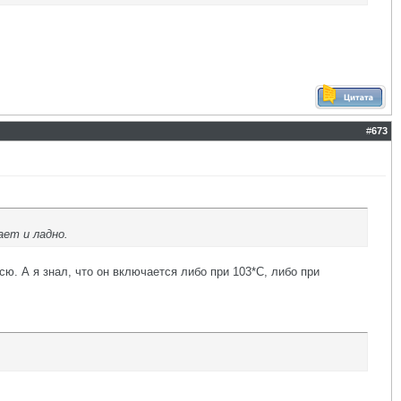
#
673
ет и ладно.
сю. А я знал, что он включается либо при 103*С, либо при