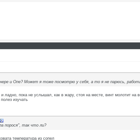
ере и Опе? Может я тоже посмотрю у себя, а то я не парюсь, работа
и ладно, пока не услышал, как в жару, стоя на месте, винт молотит на в
 полез изучать
ла порося", так что ли?
вата температура из сопел