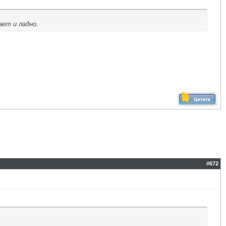
ет и ладно.
#
672