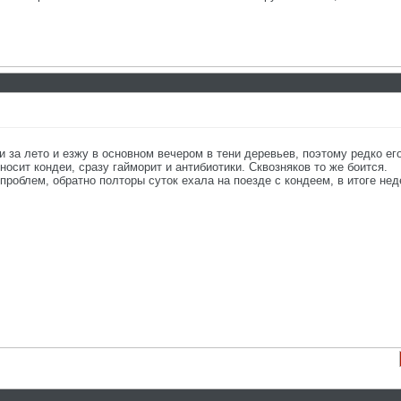
и за лето и езжу в основном вечером в тени деревьев, поэтому редко ег
осит кондеи, сразу гайморит и антибиотики. Сквозняков то же боится.
роблем, обратно полторы суток ехала на поезде с кондеем, в итоге не