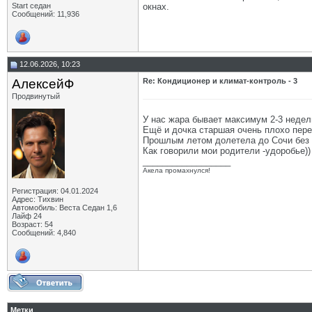
Start седан
окнах.
Сообщений: 11,936
12.06.2026, 10:23
АлексейФ
Re: Кондиционер и климат-контроль - 3
Продвинутый
У нас жара бывает максимум 2-3 недел
Ещё и дочка старшая очень плохо перен
Прошлым летом долетела до Сочи без п
Как говорили мои родители -удоробье))
__________________
Акела промахнулся!
Регистрация: 04.01.2024
Адрес: Тихвин
Автомобиль: Веста Седан 1,6
Лайф 24
Возраст: 54
Сообщений: 4,840
Метки