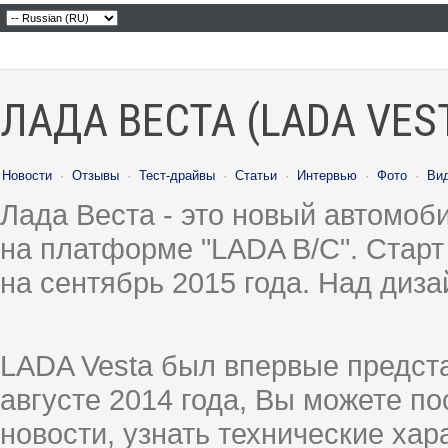
ЛАДА ВЕСТА (LADA VES
Новости
·
Отзывы
·
Тест-драйвы
·
Статьи
·
Интервью
·
Фото
·
Ви
Лада Веста - это новый автомо
на платформе "LADA B/C". Старт
на сентябрь 2015 года. Над диз
LADA Vesta был впервые предст
августе 2014 года, Вы можете п
новости, узнать технические ха