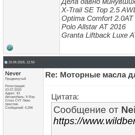
Дела давно минувших
X-Trail SE Top 2.5 A
Optima Comfort 2.0AT
Polo Allstar AT 2016
Granta Liftback Luxe 
10.06.2026, 12:50
Never
Re: Моторные масла дл
Продвинутый
Регистрация:
23.07.2020
Адрес: 43
Цитата:
Автомобиль: X-Ray
Cross CVT Люкс
престиж.
Сообщение от
Ne
Сообщений: 4,266
https://www.wildbe