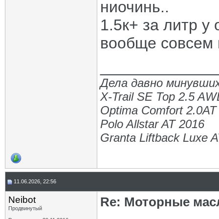
ниочинь..
1.5к+ за литр 
вообще совсем 
_____________
Дела давно минувших
X-Trail SE Top 2.5 A
Optima Comfort 2.0AT
Polo Allstar AT 2016
Granta Liftback Luxe 
11.06.2026, 22:56
Neibot
Re: Моторные масл
Продвинутый