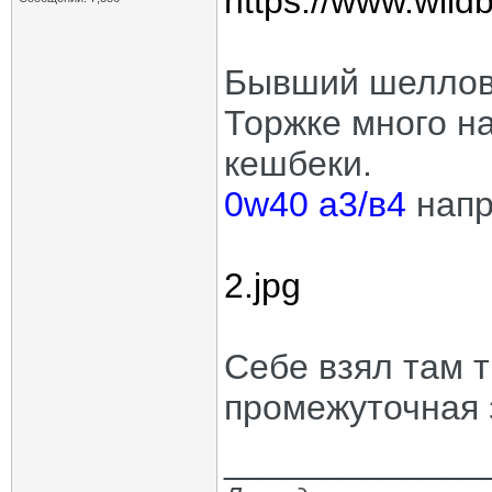
https://www.wildb
Бывший шелло
Торжке много н
кешбеки.
0w40 а3/в4
напр
2.jpg
Себе взял там т
промежуточная 
_____________