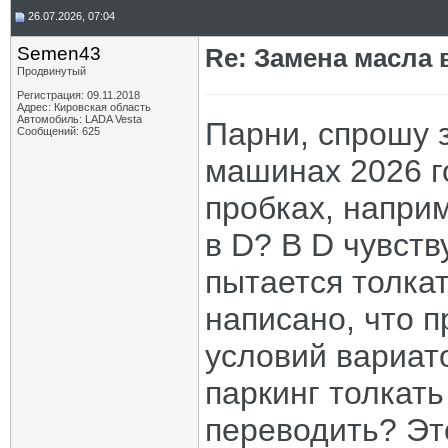
26.07.2026, 07:04
Semen43
Re: Замена масла 
Продвинутый
Регистрация: 09.11.2018
Адрес: Кировская область
Автомобиль: LADA Vesta
Парни, спрошу 
Сообщений: 625
машинах 2026 го
пробках, напри
в D? В D чувств
пытается толка
написано, что 
условий вариат
паркинг толкать
переводить? Эт