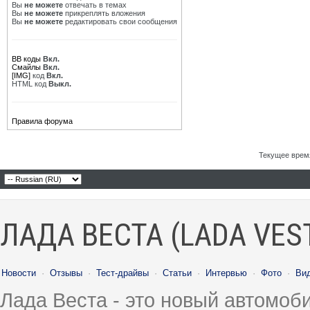
Вы
не можете
отвечать в темах
Вы
не можете
прикреплять вложения
Вы
не можете
редактировать свои сообщения
BB коды
Вкл.
Смайлы
Вкл.
[IMG]
код
Вкл.
HTML код
Выкл.
Правила форума
Текущее врем
ЛАДА ВЕСТА (LADA VES
Новости
·
Отзывы
·
Тест-драйвы
·
Статьи
·
Интервью
·
Фото
·
Ви
Лада Веста - это новый автомо