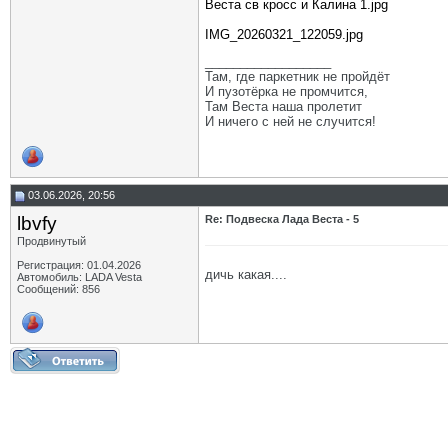
Веста св кросс и Калина 1.jpg
IMG_20260321_122059.jpg
__________________
Там, где паркетник не пройдёт
И пузотёрка не промчится,
Там Веста наша пролетит
И ничего с ней не случится!
03.06.2026, 20:56
lbvfy
Re: Подвеска Лада Веста - 5
Продвинутый
Регистрация: 01.04.2026
дичь какая....
Автомобиль: LADA Vesta
Сообщений: 856