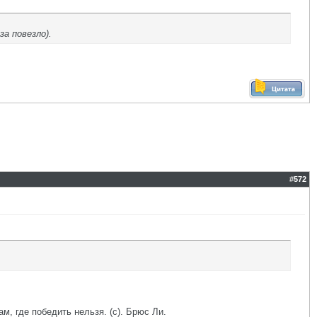
за повезло).
#
572
ам, где победить нельзя. (с). Брюс Ли.