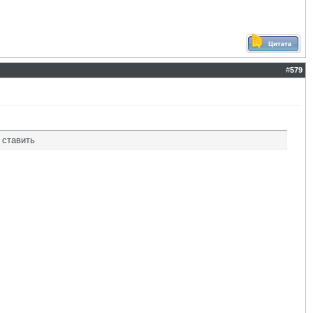
#
579
 ставить