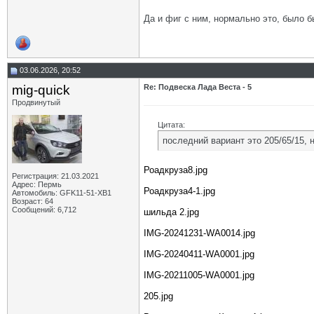
Да и фиг с ним, нормально это, было б
03.06.2026, 20:52
mig-quick
Re: Подвеска Лада Веста - 5
Продвинутый
Цитата:
последний вариант это 205/65/15, 
Роадкруза8.jpg
Регистрация: 21.03.2021
Адрес: Пермь
Роадкруза4-1.jpg
Автомобиль: GFK11-51-ХВ1
Возраст: 64
Сообщений: 6,712
шильда 2.jpg
IMG-20241231-WA0014.jpg
IMG-20240411-WA0001.jpg
IMG-20211005-WA0001.jpg
205.jpg