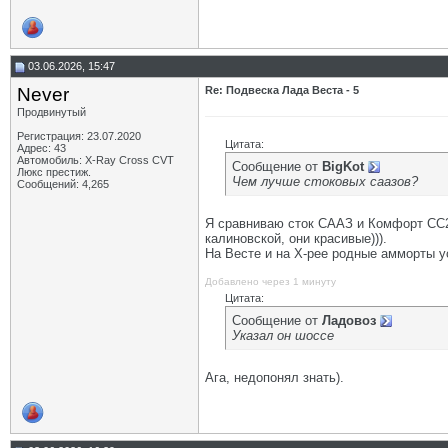
03.06.2026, 15:47
Never
Re: Подвеска Лада Веста - 5
Продвинутый
Регистрация: 23.07.2020
Цитата:
Адрес: 43
Автомобиль: X-Ray Cross CVT
Сообщение от
BigKot
Люкс престиж.
Чем лучше стоковых саазов?
Сообщений: 4,265
Я сравниваю сток СААЗ и Комфорт СС20
калиновской, они красивые))).
На Весте и на Х-рее родные амморты у
Добавлено через 1 минуту
Цитата:
Сообщение от
Ладовоз
Указал он шоссе
Ага, недопонял знать).