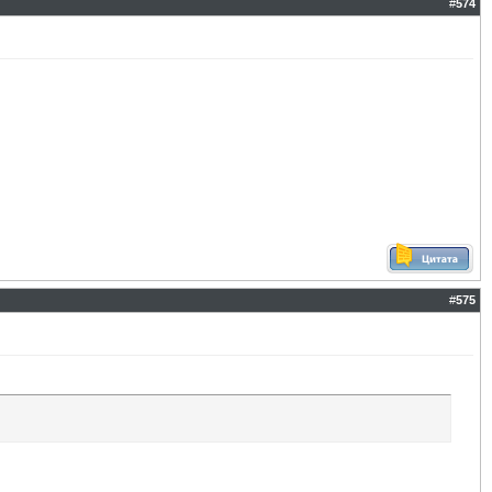
#
574
#
575