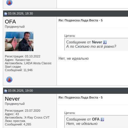
03.06.2026, 18:30
OFA
Re: Подвеска Лада Веста - 5
Продвинутый
Цитата:
Сообщение от
Never
А по Скопино то всё ровно?
Регистрация: 03.10.2022
Нет, не идеально
Адрес: Казахстан
Автомобиль: LADA Vesta Classic
Start седан
Сообщений: 11,946
03.06.2026, 19:00
Never
Re: Подвеска Лада Веста - 5
Продвинутый
Регистрация: 23.07.2020
Цитата:
Адрес: 43
Автомобиль: X-Ray Cross CVT
Сообщение от
OFA
Люкс престиж.
Нет, не идеально
Сообщений: 4,265