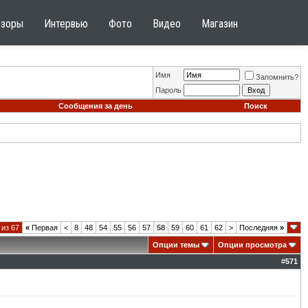
бзоры
Интервью
Фото
Видео
Магазин
Имя
Запомнить?
Пароль
Сообщения за день
Поиск
 из 67
«
Первая
<
8
48
54
55
56
57
58
59
60
61
62
>
Последняя
»
Опции темы
Опции просмотра
#
571