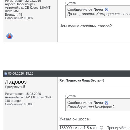
Регистрация: 22.02.2016
Цитата:
Адрес: Новосибирск
Автомобиль: СВ Кросс 1.8АМТ
Сообщение от
Never
Люкс ММ
Да не.., просто Комфорт как золот
Возраст: 48
Сообщений: 10,097
Чем лучше стоковых саазов?
03.06.2026, 15:15
Ладовоз
Re: Подвеска Лада Веста - 5
Продвинутый
Регистрация: 15.08.2020
Цитата:
Автомобиль: SW 1.6 cross GFK
110 orange
Сообщение от
Never
Сообщений: 18,883
Стандарт или Комфорт?
Указал он шоссе
__________________
133000 км на 1.8 мкпп 😉 . Тренируйся 