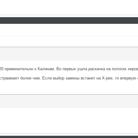
 применительно к Калинам. Во первых ушла раскачка на пологих неровн
страивают более чем. Если выбор замены встанет на Х-рее, то впервую