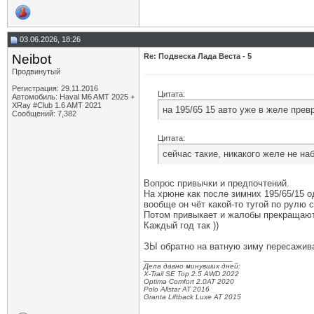
03.06.2026, 18:26
Neibot
Re: Подвеска Лада Веста - 5
Продвинутый
Регистрация: 29.11.2016
Цитата:
Автомобиль: Haval M6 AMT 2025 +
XRay #Club 1.6 AMT 2021
на 195/65 15 авто уже в желе прев
Сообщений: 7,382
Цитата:
сейчас такие, никакого желе не н
Вопрос привычки и предпочтений.
На хрюне как после зимних 195/65/15 о
вообще он чёт какой-то тугой по рулю с
Потом привыкает и жалобы прекращаю
Каждый год так ))
ЗЫ обратно на ватную зиму пересажива
__________________
Дела давно минувших дней:
X-Trail SE Top 2.5 AWD 2022
Optima Comfort 2.0AT 2020
Polo Allstar AT 2016
Granta Liftback Luxe AT 2015