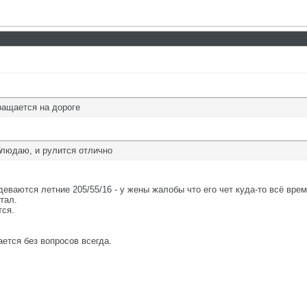
ращается на дороге
аблюдаю, и рулится отлично
деваются летние 205/55/16 - у жены жалобы что его чет куда-то всё вре
тал.
тся.
ется без вопросов всегда.