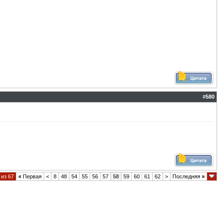
#
580
 из 67
«
Первая
<
8
48
54
55
56
57
58
59
60
61
62
>
Последняя
»