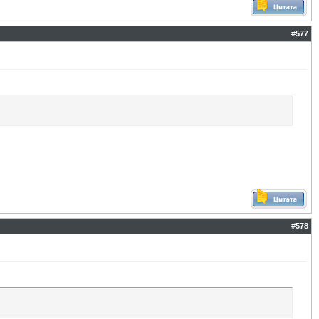
#
577
#
578