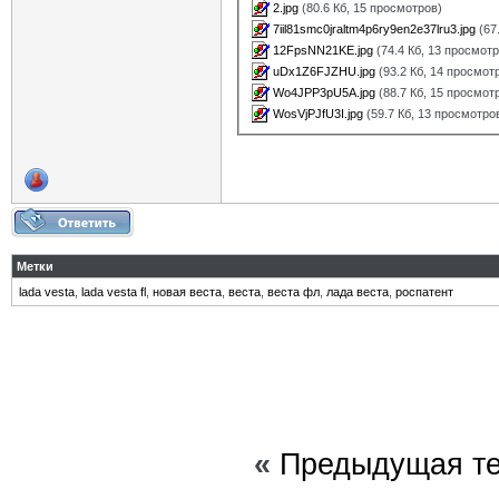
2.jpg
(80.6 Кб, 15 просмотров)
7iil81smc0jraltm4p6ry9en2e37lru3.jpg
(67
12FpsNN21KE.jpg
(74.4 Кб, 13 просмот
uDx1Z6FJZHU.jpg
(93.2 Кб, 14 просмот
Wo4JPP3pU5A.jpg
(88.7 Кб, 15 просмот
WosVjPJfU3I.jpg
(59.7 Кб, 13 просмотро
Метки
lada vesta
,
lada vesta fl
,
новая веста
,
веста
,
веста фл
,
лада веста
,
роспатент
«
Предыдущая т