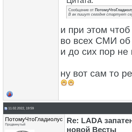
Цитата:
Сообщение от
ПотомуЧтоГладиол
В вк пишут сегодня стартует се
и при этом чтоб
во всех СМИ об
и до сих пор не
ну вот сам то 
11.02.2022, 19:59
ПотомуЧтоГладиолус
Re: LADA запате
Продвинутый
новой Весты