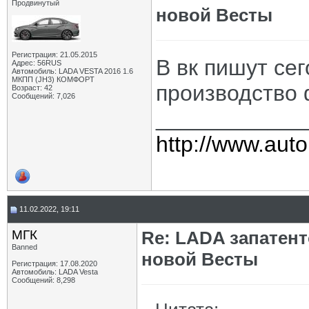
Продвинутый
новой Весты
Регистрация: 21.05.2015
В вк пишут се
Адрес: 56RUS
Автомобиль: LADA VESTA 2016 1.6
МКПП (JH3) КОМФОРТ
производство
Возраст: 42
Сообщений: 7,026
____________
http://www.auto
11.02.2022, 19:11
МГК
Re: LADA запатен
Banned
новой Весты
Регистрация: 17.08.2020
Автомобиль: LADA Vesta
Сообщений: 8,298