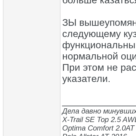
больше казаться
ЗЫ вышеупомяну
следующему куз
функциональным
нормальной оц
При этом не ра
указатели.
_____________
Дела давно минувших
X-Trail SE Top 2.5 A
Optima Comfort 2.0AT