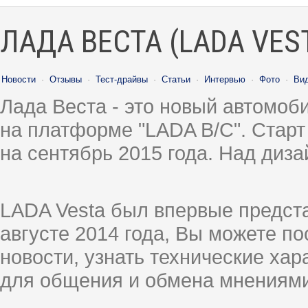
ЛАДА ВЕСТА (LADA VES
Новости
·
Отзывы
·
Тест-драйвы
·
Статьи
·
Интервью
·
Фото
·
Ви
Лада Веста - это новый автомо
на платформе "LADA B/C". Старт
на сентябрь 2015 года. Над диз
LADA Vesta был впервые предст
августе 2014 года, Вы можете п
новости, узнать технические ха
для общения и обмена мнениями