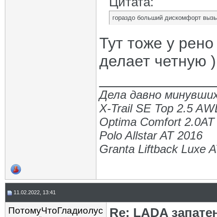
Цитата:
гораздо больший дискомфорт вызы
Тут тоже у рено
делает четную )
_____________
Дела давно минувших
X-Trail SE Top 2.5 A
Optima Comfort 2.0AT
Polo Allstar AT 2016
Granta Liftback Luxe 
11.02.2022, 13:41
ПотомуЧтоГладиолус
Re: LADA запате