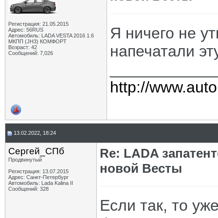
Регистрация: 21.05.2015
Я ничего не у
Адрес: 56RUS
Автомобиль: LADA VESTA 2016 1.6
МКПП (JH3) КОМФОРТ
напечатали эт
Возраст: 42
Сообщений: 7,026
____________
http://www.auto
13.02.2022, 18:24
Сергей_СПб
Re: LADA запатен
Продвинутый
новой Весты
Регистрация: 13.07.2015
Адрес: Санкт-Петербург
Автомобиль: Lada Kalina II
Сообщений: 328
Если так, то у