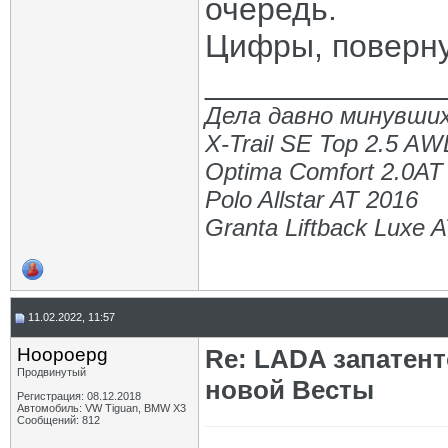
очередь.
Цифры, поверну
_____________
Дела давно минувших
X-Trail SE Top 2.5 A
Optima Comfort 2.0AT
Polo Allstar AT 2016
Granta Liftback Luxe 
11.02.2022, 11:57
Hoopoepg
Re: LADA запатен
Продвинутый
новой Весты
Регистрация: 08.12.2018
Автомобиль: VW Tiguan, BMW X3
Сообщений: 812