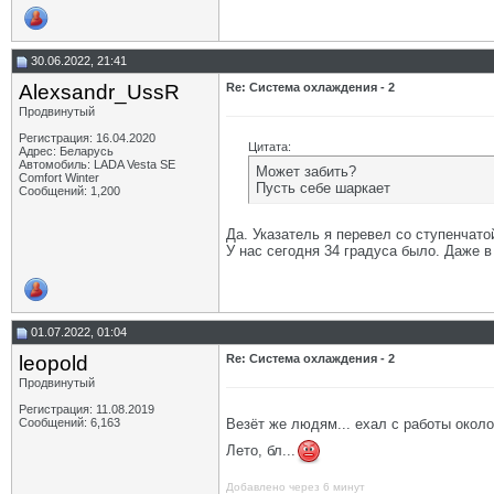
30.06.2022, 21:41
Alexsandr_UssR
Re: Система охлаждения - 2
Продвинутый
Регистрация: 16.04.2020
Цитата:
Адрес: Беларусь
Автомобиль: LADA Vesta SE
Может забить?
Comfort Winter
Пусть себе шаркает
Сообщений: 1,200
Да. Указатель я перевел со ступенчато
У нас сегодня 34 градуса было. Даже в
01.07.2022, 01:04
leopold
Re: Система охлаждения - 2
Продвинутый
Регистрация: 11.08.2019
Везёт же людям... ехал с работы около 
Сообщений: 6,163
Лето, бл...
Добавлено через 6 минут