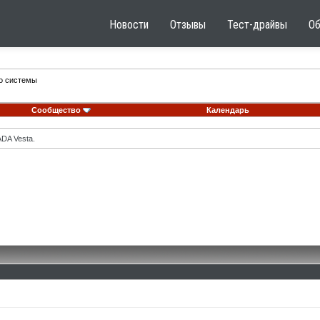
Новости
Отзывы
Тест-драйвы
О
го системы
Сообщество
Календарь
DA Vesta.