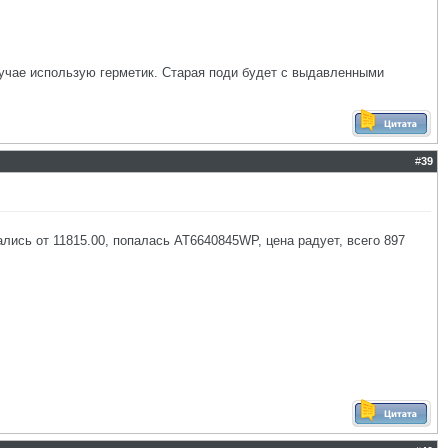
случае использую герметик. Старая поди будет с выдавленными
#
39
ались от 11815.00, попалась AT6640845WP, цена радует, всего 897