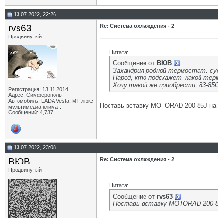
13.07.2022, 22:26
rvs63
Re: Система охлаждения - 2
Продвинутый
Цитата:
Сообщение от
ВЮВ
Захандрил родной термостат, суд
Народ, кто подскажет, какой тер
Хочу такой же приобрести, 83-85
Регистрация: 13.11.2014
Адрес: Симферополь
Автомобиль: LADA Vesta, МТ люкс
Поставь вставку MOTORAD 200-85J на 8
мультимедиа климат.
Сообщений: 4,737
13.07.2022, 23:08
ВЮВ
Re: Система охлаждения - 2
Продвинутый
Цитата:
Сообщение от
rvs63
Поставь вставку MOTORAD 200-85J