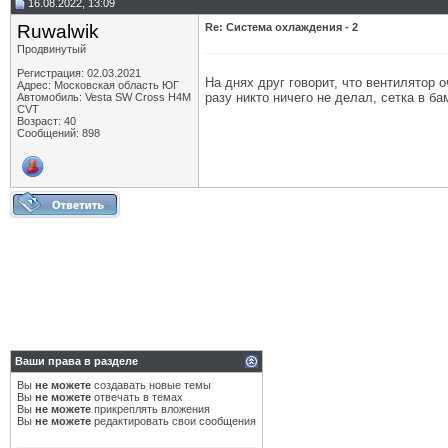
16.08.2022, 13:09
Ruwalwik
Re: Система охлаждения - 2
Продвинутый
Регистрация: 02.03.2021
На днях друг говорит, что вентилятор оч
Адрес: Московская область ЮГ
разу никто ничего не делал, сетка в б
Автомобиль: Vesta SW Cross H4M
CVT
Возраст: 40
Сообщений: 898
Ваши права в разделе
Вы
не можете
создавать новые темы
Вы
не можете
отвечать в темах
Вы
не можете
прикреплять вложения
Вы
не можете
редактировать свои сообщения