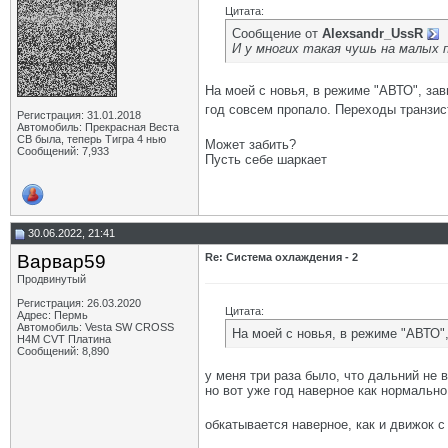
Цитата:
Сообщение от
Alexsandr_UssR
И у многих такая чушь на малых пр
На моей с новья, в режиме "АВТО", за
год совсем пропало. Переходы транзи
Регистрация: 31.01.2018
Автомобиль: Прекрасная Веста
СВ была, теперь Тигра 4 нью
Может забить?
Сообщений: 7,933
Пусть себе шаркает
30.06.2022, 21:41
Варвар59
Re: Система охлаждения - 2
Продвинутый
Регистрация: 26.03.2020
Цитата:
Адрес: Пермь
Автомобиль: Vesta SW CROSS
На моей с новья, в режиме "АВТО"
H4M CVT Платина
Сообщений: 8,890
у меня три раза было, что дальний не 
но вот уже год наверное как нормально
обкатывается наверное, как и движок с