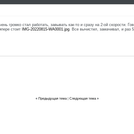
ень громко стал работать, завывать как-то и сразу на 2-ой скорости. Гово
ампере стоит
IMG-20220815-WA0001.jpg
. Все вычистил, замачивал, и раз 
«
Предыдущая тема
|
Следующая тема
»