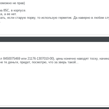
озможно не прав)
а 85С, в корпусе.
, а ее нет.
елать, если старую порву, то использую герметик. Да наверно в любом 
.
л 8450075469 или 21176-1307010-00), цены конечно наводят тоску, начин
е те деньги, придет, посмотрю, что за зверь такой...