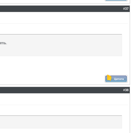
#
37
ять.
#
38