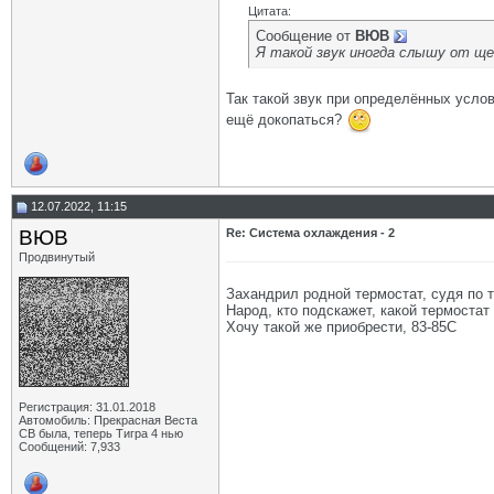
Цитата:
Сообщение от
ВЮВ
Я такой звук иногда слышу от щ
Так такой звук при определённых услов
ещё докопаться?
12.07.2022, 11:15
ВЮВ
Re: Система охлаждения - 2
Продвинутый
Захандрил родной термостат, судя по т
Народ, кто подскажет, какой термостат
Хочу такой же приобрести, 83-85С
Регистрация: 31.01.2018
Автомобиль: Прекрасная Веста
СВ была, теперь Тигра 4 нью
Сообщений: 7,933