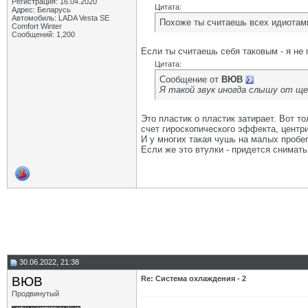
Регистрация: 16.04.2020
Цитата:
Адрес: Беларусь
Автомобиль: LADA Vesta SE
Похоже ты считаешь всех идиотами
Comfort Winter
Сообщений: 1,200
Если ты считаешь себя таковым - я не
Цитата:
Сообщение от
ВЮВ
Я такой звук иногда слышу от щ
Это пластик о пластик затирает. Вот то
счет гироскопического эффекта, центри
И у многих такая чушь на малых пробега
Если же это втулки - придется снимать
30.06.2022, 21:38
ВЮВ
Re: Система охлаждения - 2
Продвинутый