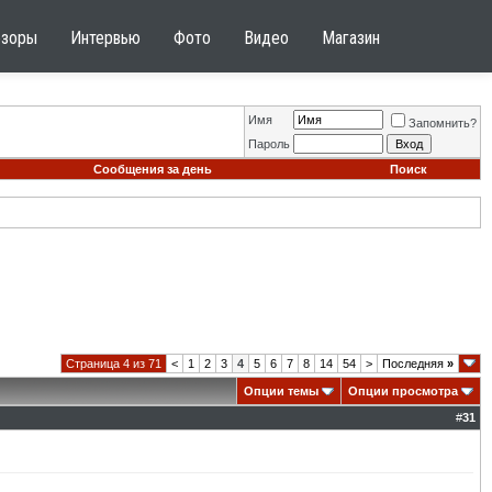
бзоры
Интервью
Фото
Видео
Магазин
Имя
Запомнить?
Пароль
Сообщения за день
Поиск
Страница 4 из 71
<
1
2
3
4
5
6
7
8
14
54
>
Последняя
»
Опции темы
Опции просмотра
#
31