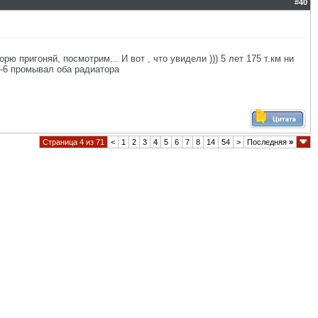
#
40
рю пригоняй, посмотрим... И вот , что увидели ))) 5 лет 175 т.км ни
5-6 промывал оба радиатора
Страница 4 из 71
<
1
2
3
4
5
6
7
8
14
54
>
Последняя
»