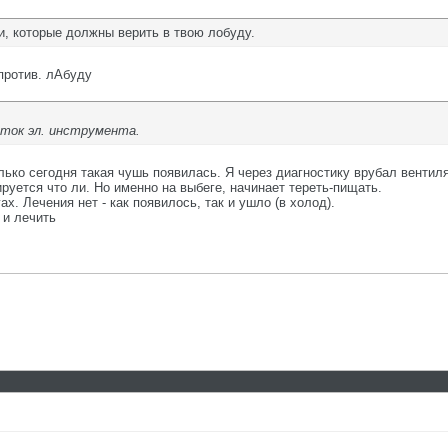
, которые должны верить в твою лобуду.
 против. лАбуду
еток эл. инструмента.
лько сегодня такая чушь появилась. Я через диагностику врубал вентилят
руется что ли. Но именно на выбеге, начинает тереть-пищать.
х. Лечения нет - как появилось, так и ушло (в холод).
 и лечить