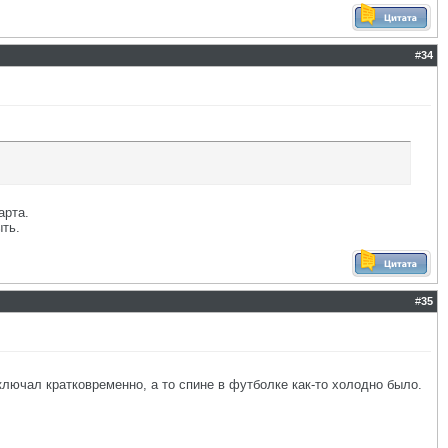
#
34
арта.
ыть.
#
35
ключал кратковременно, а то спине в футболке как-то холодно было.