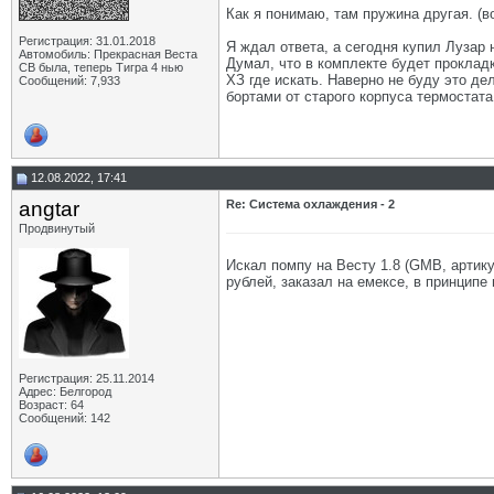
Как я понимаю, там пружина другая. (в
Регистрация: 31.01.2018
Я ждал ответа, а сегодня купил Лузар н
Автомобиль: Прекрасная Веста
Думал, что в комплекте будет прокладка
СВ была, теперь Тигра 4 нью
ХЗ где искать. Наверно не буду это д
Сообщений: 7,933
бортами от старого корпуса термостата
12.08.2022, 17:41
angtar
Re: Система охлаждения - 2
Продвинутый
Искал помпу на Весту 1.8 (GMB, артику
рублей, заказал на емексе, в принципе н
Регистрация: 25.11.2014
Адрес: Белгород
Возраст: 64
Сообщений: 142