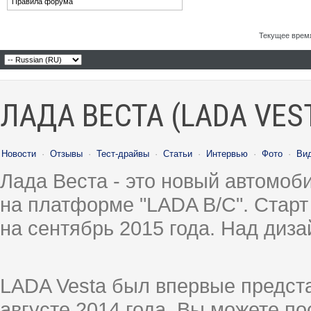
Правила форума
Текущее врем
ЛАДА ВЕСТА (LADA VES
Новости
·
Отзывы
·
Тест-драйвы
·
Статьи
·
Интервью
·
Фото
·
Ви
Лада Веста - это новый автомо
на платформе "LADA B/C". Старт
на сентябрь 2015 года. Над диз
LADA Vesta был впервые предст
августе 2014 года, Вы можете п