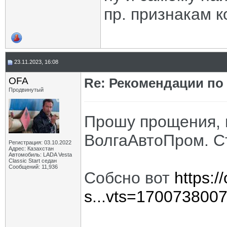
пр. признакам к
23.11.2023, 16:08
OFA
Re: Рекомендации по
Продвинутый
Прошу прощения, н
ВолгаАвтоПром. С
Регистрация: 03.10.2022
Адрес: Казахстан
Автомобиль: LADA Vesta
Classic Start седан
Сообщений: 11,936
Собсно вот
https:/
s...vts=170073800