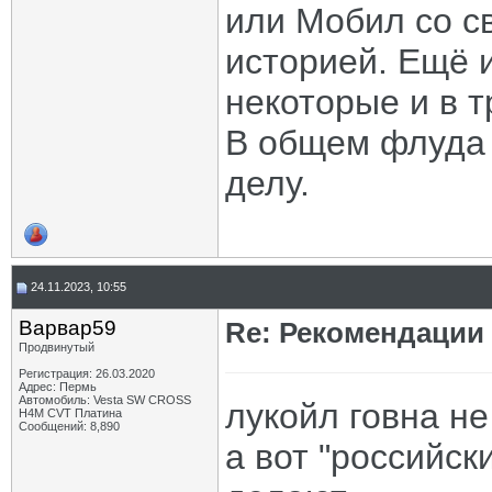
или Мобил со с
историей. Ещё и
некоторые и в т
В общем флуда 
делу.
24.11.2023, 10:55
Варвар59
Re: Рекомендации
Продвинутый
Регистрация: 26.03.2020
Адрес: Пермь
Автомобиль: Vesta SW CROSS
лукойл говна не
H4M CVT Платина
Сообщений: 8,890
а вот "российск