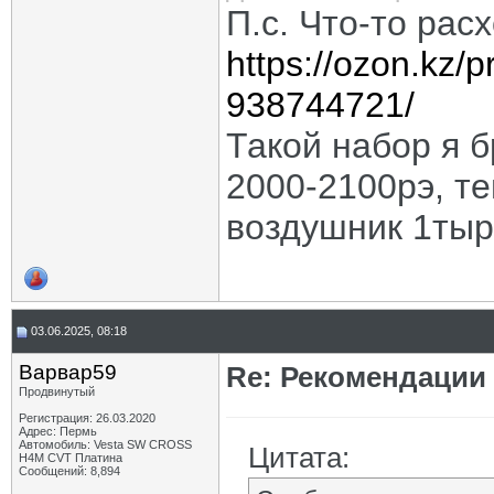
П.с. Что-то рас
https://ozon.kz/p
938744721/
Такой набор я б
2000-2100рэ, те
воздушник 1тыр
03.06.2025, 08:18
Варвар59
Re: Рекомендации
Продвинутый
Регистрация: 26.03.2020
Адрес: Пермь
Автомобиль: Vesta SW CROSS
Цитата:
H4M CVT Платина
Сообщений: 8,894