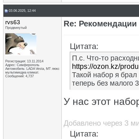
03.06.2025, 12:44
rvs63
Re: Рекомендации
Продвинутый
Цитата:
П.с. Что-то расходн
Регистрация: 13.11.2014
https://ozon.kz/produ
Адрес: Симферополь
Автомобиль: LADA Vesta, МТ люкс
мультимедиа климат.
Такой набор я брал 
Сообщений: 4,737
теперь без малого 
У нас этот набо
Добавлено через 3 м
Цитата: