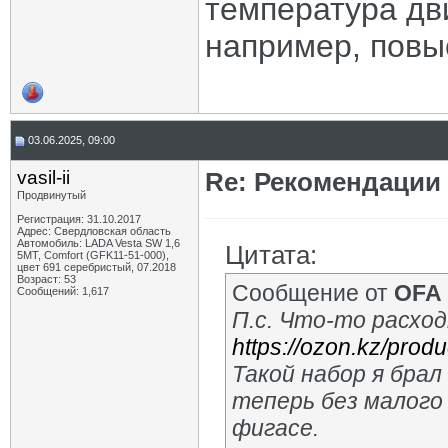
температура дви
например, повы
03.06.2025, 09:00
vasil-ii
Re: Рекомендации
Продвинутый
Регистрация: 31.10.2017
Адрес: Свердловская область
Автомобиль: LADA Vesta SW 1,6
Цитата:
5МТ, Comfort (GFK11-51-000),
цвет 691 серебристый, 07.2018
Возраст: 53
Сообщение от
OFA
Сообщений: 1,617
П.с. Что-то расход
https://ozon.kz/produ
Такой набор я брал
теперь без малого
фигасе.