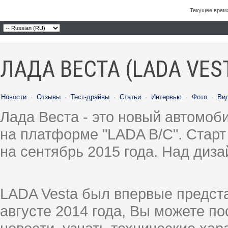
Текущее врем
ЛАДА ВЕСТА (LADA VES
Новости
·
Отзывы
·
Тест-драйвы
·
Статьи
·
Интервью
·
Фото
·
Ви
Лада Веста - это новый автомо
на платформе "LADA B/C". Старт
на сентябрь 2015 года. Над диз
LADA Vesta был впервые предст
августе 2014 года, Вы можете п