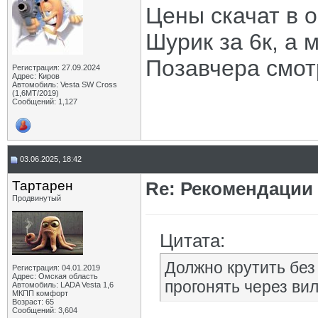
Цены скачат в о
Шурик за 6к, а 
Позавчера смот
Регистрация: 27.09.2024
Адрес: Киров
Автомобиль: Vesta SW Cross
(1,6МТ/2019)
Сообщений: 1,127
03.06.2025, 18:42
Тартарен
Re: Рекомендации
Продвинутый
Цитата:
Должно крутить без 
Регистрация: 04.01.2019
Адрес: Омская область
прогонять через вил
Автомобиль: LADA Vesta 1,6
МКПП комфорт
Возраст: 65
Сообщений: 3,604