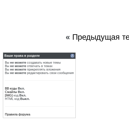
«
Предыдущая т
Ваши права в разделе
Вы
не можете
создавать новые темы
Вы
не можете
отвечать в темах
Вы
не можете
прикреплять вложения
Вы
не можете
редактировать свои сообщения
BB коды
Вкл.
Смайлы
Вкл.
[IMG]
код
Вкл.
HTML код
Выкл.
Правила форума