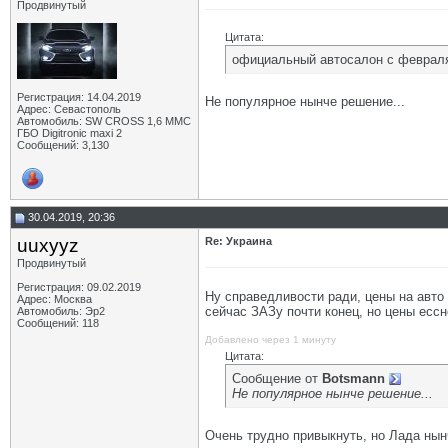
Продвинутый
Цитата:
официальный автосалон с февраля
Регистрация: 14.04.2019
Не популярное нынче решение...
Адрес: Севастополь
Автомобиль: SW CROSS 1,6 ММС
ГБО Digitronic maxi 2
Сообщений: 3,130
30.04.2019, 20:36
uuxyyz
Re: Украина
Продвинутый
Регистрация: 09.02.2019
Ну справедливости ради, цены на авто 
Адрес: Москва
сейчас ЗАЗу почти конец, но цены ессно
Автомобиль: Эр2
Сообщений: 118
Добавлено через 1 минуту
Цитата:
Сообщение от
Botsmann
Не популярное нынче решение...
Очень трудно привыкнуть, но Лада нынч