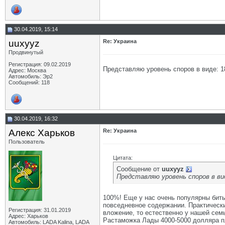
30.04.2019, 15:14
uuxyyz
Re: Украина
Продвинутый
Регистрация: 09.02.2019
Представляю уровень споров в виде: 18
Адрес: Москва
Автомобиль: Эр2
Сообщений: 118
30.04.2019, 16:32
Алекс Харьков
Re: Украина
Пользователь
Цитата:
Сообщение от
uuxyyz
Представляю уровень споров в вид
100%! Еще у нас очень популярны бит
повседневное содержании. Практически 
Регистрация: 31.01.2019
вложение, то естественно у нашей семь
Адрес: Харьков
Растаможка Лады 4000-5000 долляра пл
Автомобиль: LADA Kalina, LADA