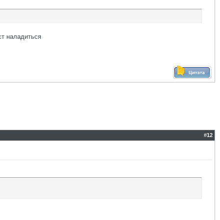
ест наладиться
#
12