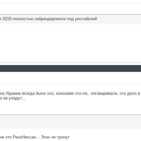
 2019 полностью забрендировали под российский
на Украине всегда были эээ, конскими что-ли.. поговаривали, что дело
 не упадут...
е это РеноНиссан... Этих не тронут