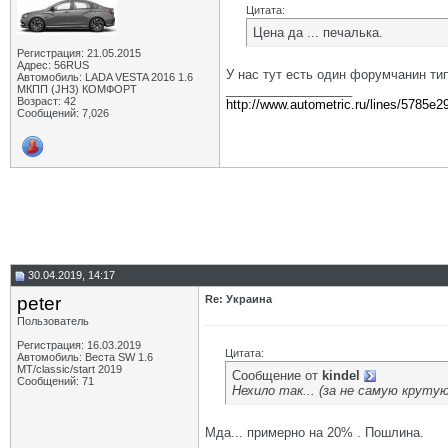
Цитата:
Цена да ... печалька.
Регистрация: 21.05.2015
Адрес: 56RUS
У нас тут есть один форумчанин тип
Автомобиль: LADA VESTA 2016 1.6
__________________
МКПП (JH3) КОМФОРТ
Возраст: 42
http://www.autometric.ru/lines/5785e2
Сообщений: 7,026
30.04.2019, 14:17
peter
Re: Украина
Пользователь
Регистрация: 16.03.2019
Цитата:
Автомобиль: Веста SW 1.6
МТ/classic/start 2019
Сообщение от
kindel
Сообщений: 71
Нехило так... (за не самую круту
Мда... примерно на 20% . Пошлина.