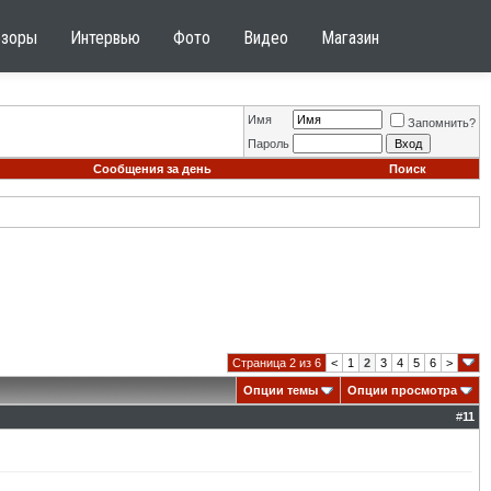
бзоры
Интервью
Фото
Видео
Магазин
Имя
Запомнить?
Пароль
Сообщения за день
Поиск
Страница 2 из 6
<
1
2
3
4
5
6
>
Опции темы
Опции просмотра
#
11