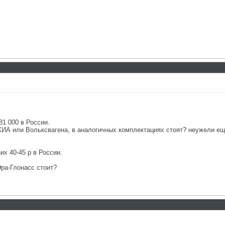
81 000 в России.
а КИА или Вольксвагена, в аналогичных комплектациях стоят? неужели е
их 40-45 р в России.
Эра-Глонасс стоит?