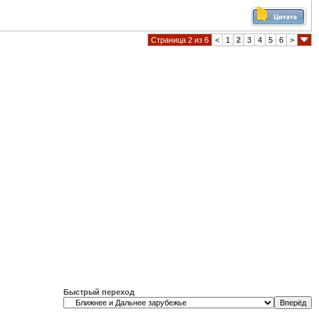
Страница 2 из 6
<
1
2
3
4
5
6
>
Быстрый переход