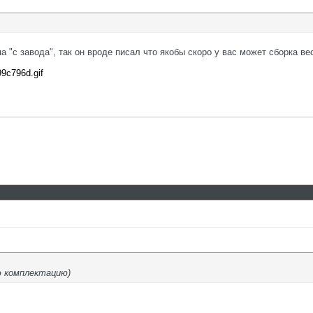
а "с завода", так он вроде писал что якобы скоро у вас может сборка в
99c796d.gif
ю комплектацию)