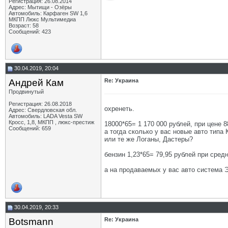
Регистрация: 26.08.2014
Адрес: Мытищи - Озёры
Автомобиль: Карфаген SW 1,6
МКПП Люкс Мультимедиа
Возраст: 58
Сообщений: 423
30.04.2019, 20:04
Андрей Кам
Re: Украина
Продвинутый
Регистрация: 26.08.2018
охренеть.
Адрес: Свердловская обл.
Автомобиль: LADA Vesta SW
Кросс, 1,8, МКПП , люкс-престиж
18000*65= 1 170 000 рублей, при цене 8
Сообщений: 659
а тогда сколько у вас новые авто тип
или те же Логаны, Дастеры?
бензин 1,23*65= 79,95 рублей при средн
а на продаваемых у вас авто система 
30.04.2019, 20:33
Botsmann
Re: Украина