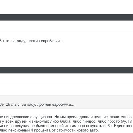
 тыс. за ладу, против евробляхи...
е: 18 тыс. за ладу, против евробляхи...
ые пиндосовские с аукционов. Но мы преследовали цель исключительно
у всех друзей и знакомых либо бляха, либо пиндос, либо просто б/у. Г
и ни на секунду не было сомнений что именно покупать себе. Единствен
юс пенсионный 4 процента от стоимости нового авто.