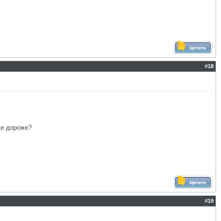
#
18
ще дороже?
#
19