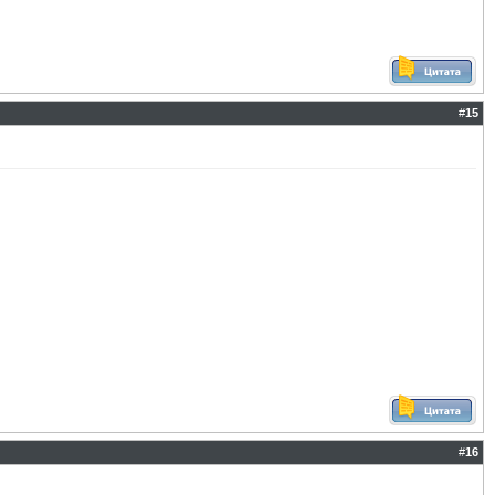
#
15
#
16