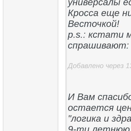
универсалы е
Кросса еще н
Весточкой!
p.s.: кстати 
спрашивают: 
Добавлено через 
И Вам спасиб
остается цена
"логика и здр
9-ти летнюю 