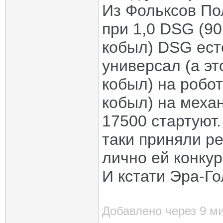
Из Фольксов Пол
при 1,0 DSG (90
кобыл) DSG ест
универсал (а эт
кобыл) на робот
кобыл) на меха
17500 стартуют
таки приняли р
лично ей конкур
И кстати Эра-Го
Добавлено через 9 м