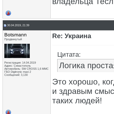
владельца Тес
30.04.2019, 21:39
Botsmann
Re: Украина
Продвинутый
Цитата:
Логика проста
Регистрация: 14.04.2019
Адрес: Севастополь
Автомобиль: SW CROSS 1,6 ММС
ГБО Digitronic maxi 2
Сообщений: 3,130
Это хорошо, ко
и здравым смыс
таких людей!