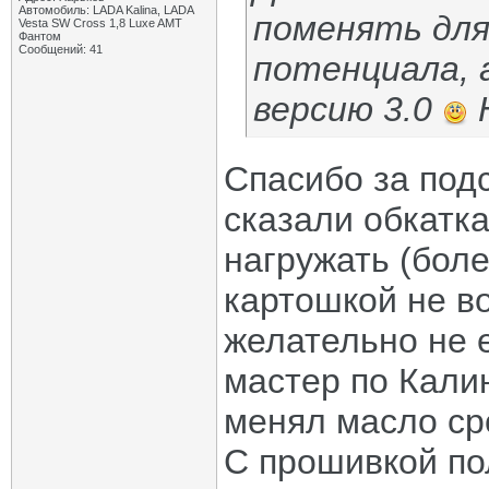
Автомобиль: LADA Kalina, LADA
поменять для
Vesta SW Cross 1,8 Luxe AMT
Фантом
Сообщений: 41
потенциала, 
версию 3.0
Н
Спасибо за под
сказали обкатка
нагружать (боле
картошкой не во
желательно не 
мастер по Калин
менял масло ср
С прошивкой по