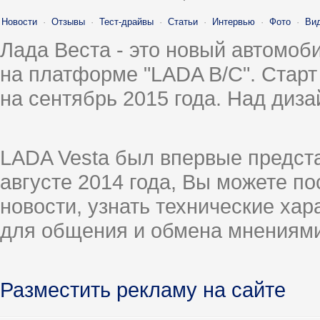
Новости
·
Отзывы
·
Тест-драйвы
·
Статьи
·
Интервью
·
Фото
·
Ви
Лада Веста - это новый автомо
на платформе "LADA B/C". Старт
на сентябрь 2015 года. Над диз
LADA Vesta был впервые предст
августе 2014 года, Вы можете п
новости, узнать технические ха
для общения и обмена мнениями
Разместить рекламу на сайте