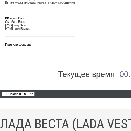
Вы
не можете
редактировать свои сообщения
BB коды
Вкл.
Смайлы
Вкл.
[IMG]
код
Вкл.
HTML код
Выкл.
Правила форума
Текущее время:
00
ЛАДА ВЕСТА (LADA VES