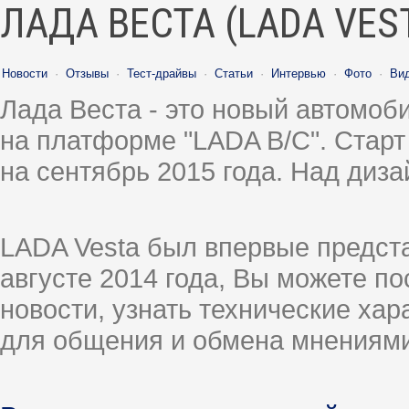
ЛАДА ВЕСТА (LADA VES
Новости
·
Отзывы
·
Тест-драйвы
·
Статьи
·
Интервью
·
Фото
·
Ви
Лада Веста - это новый автомо
на платформе "LADA B/C". Старт
на сентябрь 2015 года. Над диз
LADA Vesta был впервые предст
августе 2014 года, Вы можете п
новости, узнать технические ха
для общения и обмена мнениями