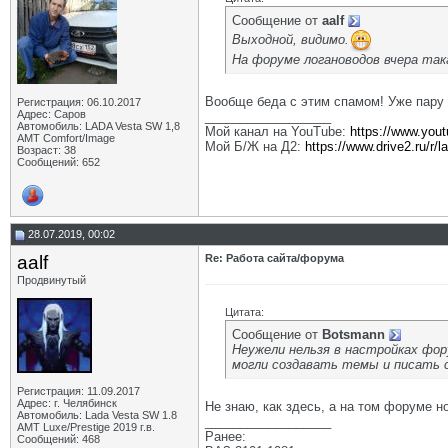
Сообщение от
aalf
Выходной, видимо.
На форуме логановодов вчера так
Вообще беда с этим спамом! Уже пару 
Регистрация: 06.10.2017
Адрес: Саров
__________________
Автомобиль: LADA Vesta SW 1,8
Мой канал на YouTube:
https://www.you
АМТ Comfort/Image
Мой Б/Ж на Д2:
https://www.drive2.ru/r/
Возраст: 38
Сообщений: 652
28.07.2019, 00:02
aalf
Re: Работа сайта/форума
Продвинутый
Цитата:
Сообщение от
Botsmann
Неужели нельзя в настройках фор
могли создавать темы и писать с
Регистрация: 11.09.2017
Адрес: г. Челябинск
Не знаю, как здесь, а на том форуме 
Автомобиль: Lada Vesta SW 1.8
__________________
АМТ Luxe/Prestige 2019 г.в.
Ранее:
Сообщений: 468