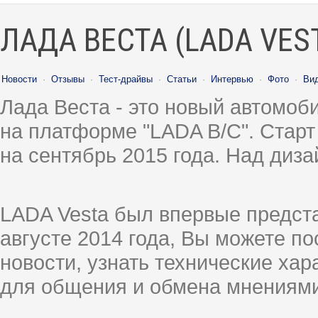
ЛАДА ВЕСТА (LADA VES
Новости
·
Отзывы
·
Тест-драйвы
·
Статьи
·
Интервью
·
Фото
·
Ви
Лада Веста - это новый автомо
на платформе "LADA B/C". Старт
на сентябрь 2015 года. Над диз
LADA Vesta был впервые предст
августе 2014 года, Вы можете п
новости, узнать технические ха
для общения и обмена мнениями