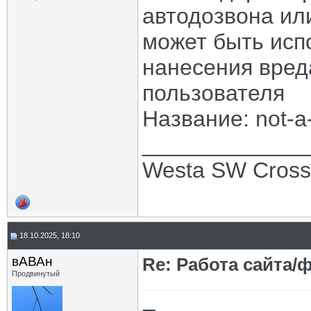
автодозвона ил
может быть ис
нанесения вред
пользователя
Название: not-a
_____________
Westa SW Cros
18.10.2025, 18:10
вАВАн
Re: Работа сайта/
Продвинутый