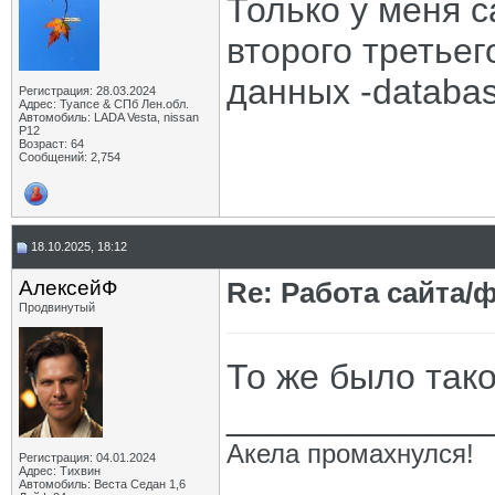
Только у меня с
второго третье
данных -databas
Регистрация: 28.03.2024
Адрес: Туапсе & СПб Лен.обл.
Автомобиль: LADA Vesta, nissan
P12
Возраст: 64
Сообщений: 2,754
18.10.2025, 18:12
АлексейФ
Re: Работа сайта/
Продвинутый
То же было тако
_____________
Акела промахнулся!
Регистрация: 04.01.2024
Адрес: Тихвин
Автомобиль: Веста Седан 1,6