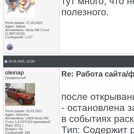
тут много, что 
полезного.
Регистрация: 27.09.2024
Адрес: Киров
Автомобиль: Vesta SW Cross
(1,6МТ/2019)
Сообщений: 1,127
29.06.2025, 22:09
oleinap
Re: Работа сайта/
Продвинутый
после открыван
- остановлена з
Регистрация: 02.03.2021
Адрес: Апатиты
в событиях рас
Автомобиль: LADA Vesta SW
Cross 1,6 GFK110 оранжевый
Марс 2021 г.
Тип: Содержит 
Возраст: 53
Сообщений: 194