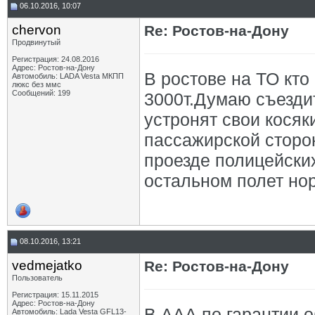
06.10.2016, 10:07
chervon
Re: Ростов-на-Дону
Продвинутый
Регистрация: 24.08.2016
Адрес: Ростов-на-Дону
В ростове на ТО кто
Автомобиль: LADA Vesta МКПП
люкс без ммс
Сообщений: 199
3000т.Думаю съезди
устронят свои косяк
пассажирской сторон
проезде полицейских
остальном полет но
08.10.2016, 13:21
vedmejatko
Re: Ростов-на-Дону
Пользователь
Регистрация: 15.11.2015
Адрес: Ростов-на-Дону
В ААА по гарантии о
Автомобиль: Lada Vesta GFL13-