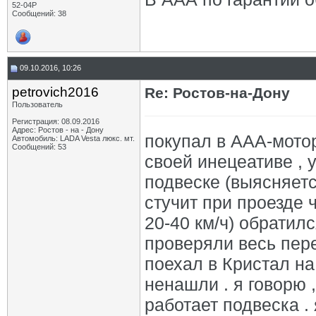
52-04P
Сообщений: 38
09.10.2016, 10:26
petrovich2016
Re: Ростов-на-Дону
Пользователь
Регистрация: 08.09.2016
Адрес: Ростов - на - Дону
покупал в ААА-мотор
Автомобиль: LADA Vesta люкс. мт.
Сообщений: 53
своей инецеативе , у
подвеске (выясняетс
стучит при проезде 
20-40 км/ч) обратил
проверяли весь перед
поехал в Кристал на
ненашли . я говорю ,
работает подвеска . 