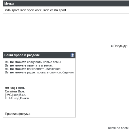
Метки
lada sport
,
lada sport wtcc
,
lada vesta sport
«
Предыдущ
Ваши права в разделе
Вы
не можете
создавать новые темы
Вы
не можете
отвечать в темах
Вы
не можете
прикреплять вложения
Вы
не можете
редактировать свои сообщения
BB коды
Вкл.
Смайлы
Вкл.
[IMG]
код
Вкл.
HTML код
Выкл.
Правила форума
Текущее врем