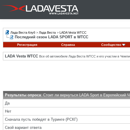
Лада Веста Клуб
>
Лада Веста
>
LADA Vesta WTCC
Последний сезон LADA SPORT в WTCC
Регистрация
Справка
Сообщество
LADA Vesta WTCC
Все об автомобиле Лада Веста WTCC и его участии в Чемпи
Результаты опроса
: Стоит ли вернуться LADA Sport в Европейский 
Да
Нет
Сначала пусть победят в Туринге (РСКГ)
Свой вариант ответа