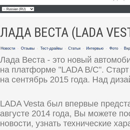
ЛАДА ВЕСТА (LADA VES
Новости
·
Отзывы
·
Тест-драйвы
·
Статьи
·
Интервью
·
Фото
·
Ви
Лада Веста - это новый автомо
на платформе "LADA B/C". Старт
на сентябрь 2015 года. Над диз
LADA Vesta был впервые предст
августе 2014 года, Вы можете п
новости, узнать технические ха