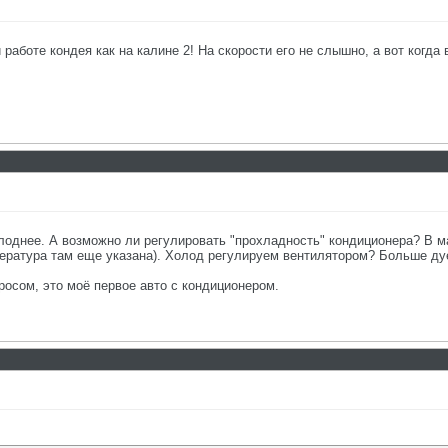
работе кондея как на калине 2! На скорости его не слышно, а вот когда 
холоднее. А возможно ли регулировать "прохладность" кондиционера? В 
ература там еще указана). Холод регулируем вентилятором? Больше дует
росом, это моё первое авто с кондиционером.