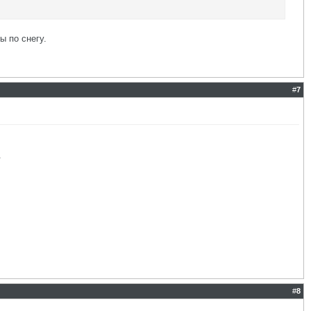
ы по снегу.
#
7
.
#
8