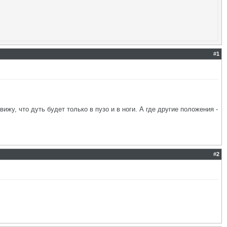
#
1
ижу, что дуть будет только в пузо и в ноги. А где другие положения -
#
2