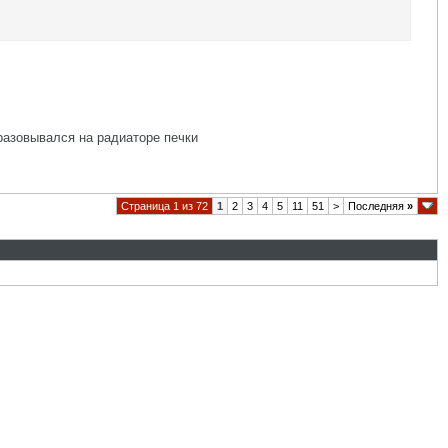
разовывался на радиаторе печки
Страница 1 из 72
1
2
3
4
5
11
51
>
Последняя
»