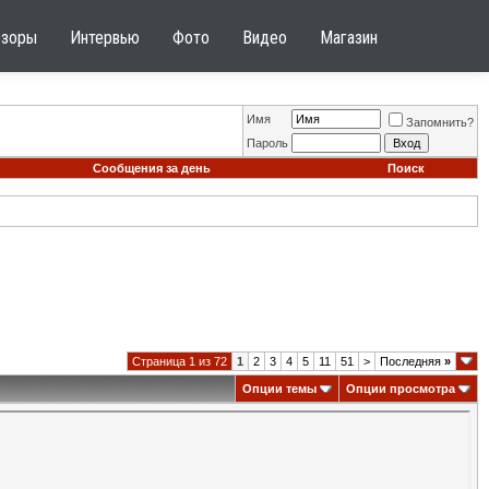
бзоры
Интервью
Фото
Видео
Магазин
Имя
Запомнить?
Пароль
Сообщения за день
Поиск
Страница 1 из 72
1
2
3
4
5
11
51
>
Последняя
»
Опции темы
Опции просмотра