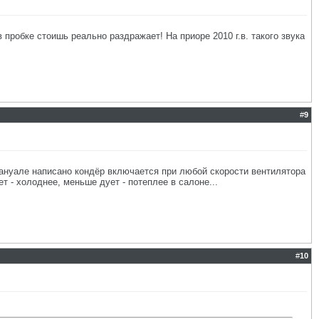
в пробке стоишь реально раздражает! На приоре 2010 г.в. такого звука
#
9
мануале написано кондёр включается при любой скорости вентилятора
 - холоднее, меньше дует - потеплее в салоне...
#
10