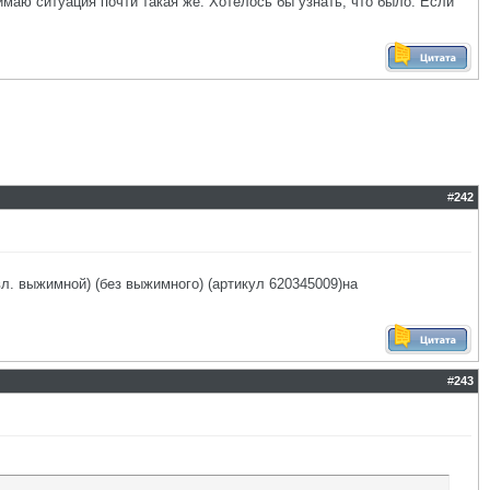
нимаю ситуация почти такая же. Хотелось бы узнать, что было. Если
#
242
. выжимной) (без выжимного) (артикул 620345009)на
#
243