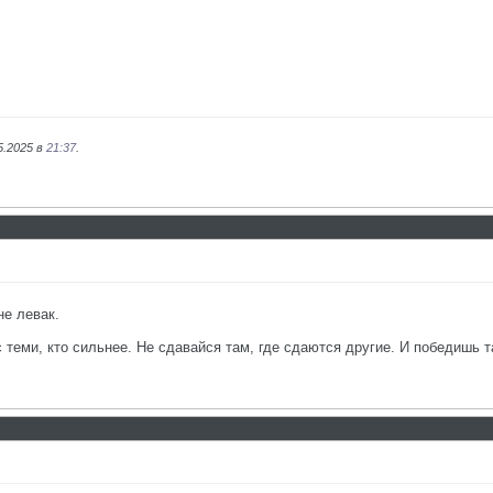
5.2025 в
21:37
.
не левак.
с теми, кто сильнее. Не сдавайся там, где сдаются другие. И победишь т