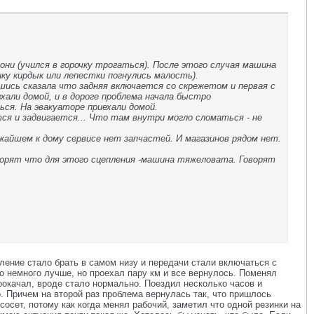
они (учился в горочку трогаться). После этого случая машина
ику кирдык или лепестки погнулись малость).
увшись сказала что задняя включается со скрежетом и первая с
хали домой, и в дороге проблема начала быстро
ся. На эвакуаторе приехали домой.
ся и задвигается... Что там внутри могло сломаться - не
ижайшем к дому сервисе нет запчастей. И магазинов рядом нет.
говорят что для этого сцепления -машина тяжеловата. Говорят
пление стало брать в самом низу и передачи стали включаться с
ло немного лучше, но проехал пару км и все вернулось. Поменял
Прокачал, вроде стало нормально. Поездил несколько часов и
 Причем на второй раз проблема вернулась так, что пришлось
осет, потому как когда менял рабочий, заметил что одной резинки на