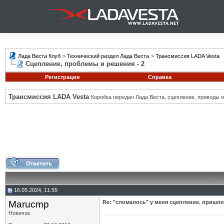
Лада Веста Клуб
>
Технический раздел Лада Веста
>
Трансмиссия LADA Vesta
Сцепление, проблемы и решения - 2
Регистрация
Справка
Трансмиссия LADA Vesta
Коробка передач Лада Веста, сцепление, приводы и 
16.05.2024, 11:55
Marucmp
Re: "сломалось" у меня сцепление. пришло
Новичок