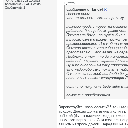
Регистрация: 23.10.2018
Цитата:
Автомобиль: LADA Vesta
Сообщений: 1
Сообщение от
kindel
Привет всем.
что сломалось - ума не приложу.
немного предыстории: на машине у
работала без проблем. разве что 
Поехали на дачу... за рулём был 
трудом. Сел в машину, посмотрел,
прогрессировать. В какой то мом
Осмотр показал что гидропривод 
представляю. Надо везти на серв
Проблема в том что до желаемого
надо всё покупать заранее.(а как
Ну и по сцеплениям хочу спросит
что надо либо сакс покупать, либ
Сакса из-за санкций нет(либо безу
есть у кого опыт эксплуатации Л
если что, покупать буду либо в а
помогите определиться.
Здравствуйте, разобрались? Что было в
трудом. Доехал до магазина и купил гл
рабочий (был в наличии, когда-то меня
проблема вернулась. Сам комплект сце
тащить на тросу домой. Передачи не в