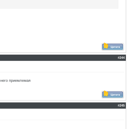
#
244
у него приемлемая
#
245