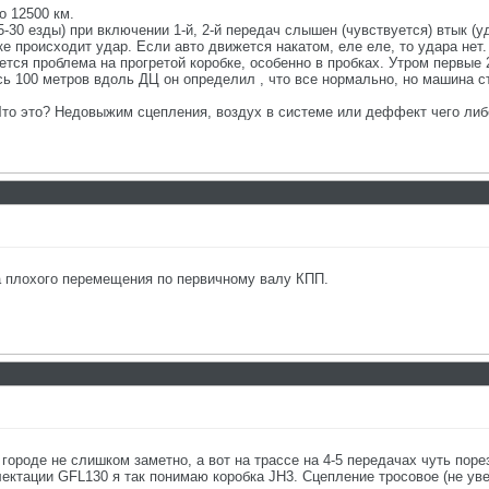
о 12500 км.
5-30 езды) при включении 1-й, 2-й передач слышен (чувствуется) втык (у
ке происходит удар. Если авто движется накатом, еле еле, то удара не
ется проблема на прогретой коробке, особенно в пробках. Утром первые 
ь 100 метров вдоль ДЦ он определил , что все нормально, но машина сто
Что это? Недовыжим сцепления, воздух в системе или деффект чего либ
а плохого перемещения по первичному валу КПП.
городе не слишком заметно, а вот на трассе на 4-5 передачах чуть порез
лектации GFL130 я так понимаю коробка JH3. Cцепление тросовое (не ув