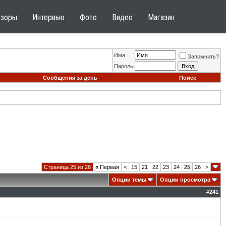
бзоры
Интервью
Фото
Видео
Магазин
Имя
Запомнить?
Пароль
Сообщения за день
Поиск
Страница 25 из 26
«
Первая
<
15
21
22
23
24
25
26
>
Опции темы
Опции просмотра
#
241