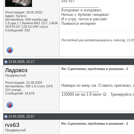
что то?
__________________
Колдовал я колдовал,
Регистрация: 18.05.2016
Ночью с бубном танцевал
Адрес: Калуга
И к утру, почти в рассвет
Автомобиль: ИЖ-комби,ода
1.6,ода 1.7,Калина ВАЗ 1117, LADA
Появился интернет
VESTA GF-130 52-04Р плуто
Сообщений: 833
Последний раз редактировалось mekong; 13.0
13.05.2025, 22:17
Ладовоз
Re: Сцепление, проблемы и решения - 2
Продвинутый
Регистрация: 15.08.2020
Номера по вину см. Ставить оригинал, 
Автомобиль: SW 1.6 cross GFK
__________________
110 orange
Сообщений: 18,876
133000 км на 1.8 мкпп 😉 . Тренируйся 
14.05.2025, 22:57
rvs63
Re: Сцепление, проблемы и решения - 2
Продвинутый