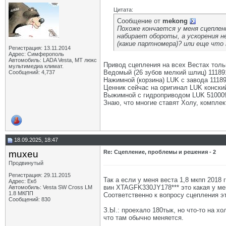
Цитата:
Сообщение от
mekong
Похоже кончается у меня сцеплени
набирает обороты, а ускорения н
(какие партномера)? или еще что
Регистрация: 13.11.2014
Адрес: Симферополь
Автомобиль: LADA Vesta, МТ люкс
Привод сцепления на всех Вестах только
мультимедиа климат.
Ведомый (26 зубов мелкий шлиц) 11189
Сообщений: 4,737
Нажимной (корзина) LUK с завода 11189
Ценник сейчас на оригинал LUK конский,
Выжимной с гидроприводом LUK 51000
Знаю, что многие ставят Холу, комплек
18.09.2025, 18:47
muxeu
Re: Сцепление, проблемы и решения - 2
Продвинутый
Регистрация: 29.11.2015
Так а если у меня веста 1,8 мкпп 2018 
Адрес: Екб
вин XTAGFK330JY178*** это какая у мен
Автомобиль: Vesta SW Cross LM
1.8 МКПП
Соответственно к вопросу сцепления эт
Сообщений: 830
З.Ы.: проехало 180тык, но что-то на х
что там обычно меняется.