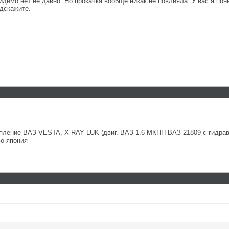
Видимо нет ее давно. Но прокачка вообще никак не повлияла. У вас я по
одскажите.
пление ВАЗ VESTA, X-RAY LUK (двиг. ВАЗ 1.6 МКПП ВАЗ 21809 с гидравл
о япония