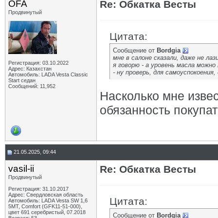
OFA
Re: Обкатка Весты
Продвинутый
Цитата:
Сообщение от
Bordgia
мне в салоне сказали, даже не лаз
Регистрация: 03.10.2022
я говорю - а уровень масла можно
Адрес: Казахстан
- ну проверь, для самоуспокоения,
Автомобиль: LADA Vesta Classic
Start седан
Сообщений: 11,952
Насколько мне извес
обязанность покупат
21.05.2025, 09:44
vasil-ii
Re: Обкатка Весты
Продвинутый
Регистрация: 31.10.2017
Адрес: Свердловская область
Цитата:
Автомобиль: LADA Vesta SW 1,6
5МТ, Comfort (GFK11-51-000),
цвет 691 серебристый, 07.2018
Сообщение от
Bordgia