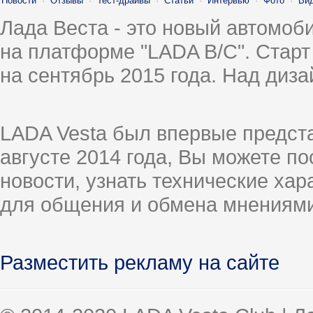
Новости
·
Отзывы
·
Тест-драйвы
·
Статьи
·
Интервью
·
Фото
·
Ви
Лада Веста - это новый автомо
на платформе "LADA B/C". Старт
на сентябрь 2015 года. Над диз
LADA Vesta был впервые предст
августе 2014 года, Вы можете п
новости, узнать технические ха
для общения и обмена мнениями
Разместить рекламу на сайте