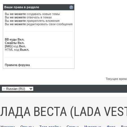
Ваши права в разделе
Вы
не можете
создавать новые темы
Вы
не можете
отвечать в темах
Вы
не можете
прикреплять вложения
Вы
не можете
редактировать свои сообщения
BB коды
Вкл.
Смайлы
Вкл.
[IMG]
код
Вкл.
HTML код
Выкл.
Правила форума
Текущее врем
ЛАДА ВЕСТА (LADA VES