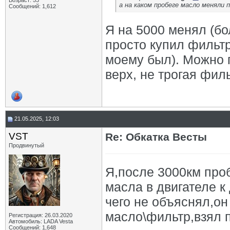
Возраст: 53
а на каком пробеге масло меняли 
Сообщений: 1,612
Я на 5000 менял (бо
просто купил фильтр
моему был). Можно п
верх, не трогая фил
21.05.2025, 12:03
VST
Re: Обкатка Весты
Продвинутый
Я,после 3000км про
масла в двигателе к
чего не объяснял,он
масло\фильтр,взял п
Регистрация: 26.03.2020
Автомобиль: LADA Vesta
Сообщений: 1,648