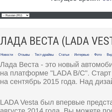
ЛАДА ВЕСТА (LADA VES
Новости
·
Отзывы
·
Тест-драйвы
·
Статьи
·
Интервью
·
Фото
·
Ви
Лада Веста - это новый автомо
на платформе "LADA B/C". Старт
на сентябрь 2015 года. Над диз
LADA Vesta был впервые предст
августе 2014 года, Вы можете п