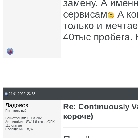
замену. А имен
сервисам
А ко
только и мечтае
40тыс пробега. 
24.01.2022, 23:33
Ладовоз
Re: Continuously V
Продвинутый
короче)
Регистрация: 15.08.2020
Автомобиль: SW 1.6 cross GFK
110 orange
Сообщений: 18,876