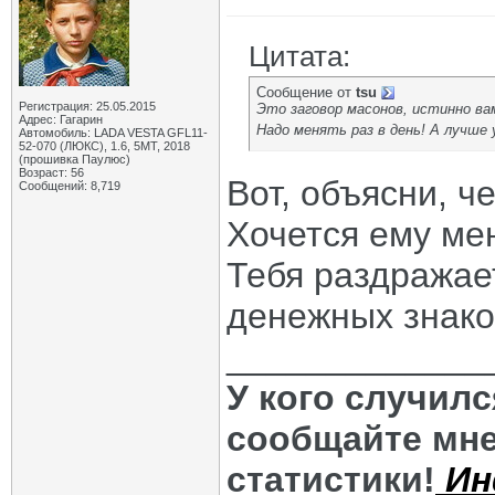
Цитата:
Сообщение от
tsu
Регистрация: 25.05.2015
Это заговор масонов, истинно ва
Адрес: Гагарин
Надо менять раз в день! А лучше
Автомобиль: LADA VESTA GFL11-
52-070 (ЛЮКС), 1.6, 5МТ, 2018
(прошивка Паулюс)
Возраст: 56
Вот, объясни, ч
Сообщений: 8,719
Хочется ему мен
Тебя раздражае
денежных знак
_____________
У кого случил
сообщайте мне
статистики!
Ин