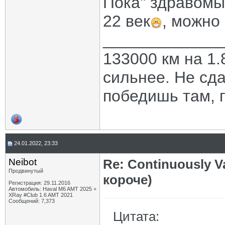
Пока" здравомы
22 век
, можно
_____________
133000 км на 1.
сильнее. Не сда
победишь там, г
24.01.2022, 23:33
Neibot
Re: Continuously V
Продвинутый
короче)
Регистрация: 29.11.2016
Автомобиль: Haval M6 AMT 2025 +
XRay #Club 1.6 AMT 2021
Сообщений: 7,373
Цитата: