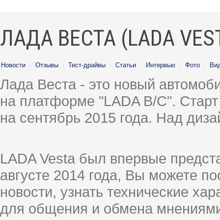
ЛАДА ВЕСТА (LADA VES
Новости
·
Отзывы
·
Тест-драйвы
·
Статьи
·
Интервью
·
Фото
·
Ви
Лада Веста - это новый автомо
на платформе "LADA B/C". Старт
на сентябрь 2015 года. Над диз
LADA Vesta был впервые предст
августе 2014 года, Вы можете п
новости, узнать технические ха
для общения и обмена мнениями