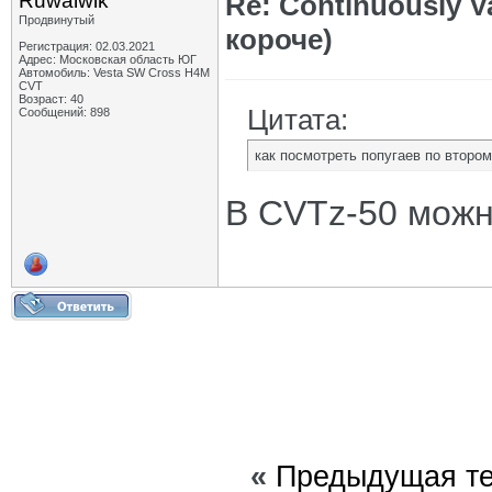
Ruwalwik
Re: Continuously V
Продвинутый
короче)
Регистрация: 02.03.2021
Адрес: Московская область ЮГ
Автомобиль: Vesta SW Cross H4M
CVT
Возраст: 40
Цитата:
Сообщений: 898
как посмотреть попугаев по второ
В CVTz-50 можн
«
Предыдущая т