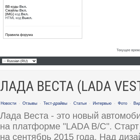
BB коды
Вкл.
Смайлы
Вкл.
[IMG]
код
Вкл.
HTML код
Выкл.
Правила форума
Текущее врем
ЛАДА ВЕСТА (LADA VES
Новости
·
Отзывы
·
Тест-драйвы
·
Статьи
·
Интервью
·
Фото
·
Ви
Лада Веста - это новый автомо
на платформе "LADA B/C". Старт
на сентябрь 2015 года. Над диз