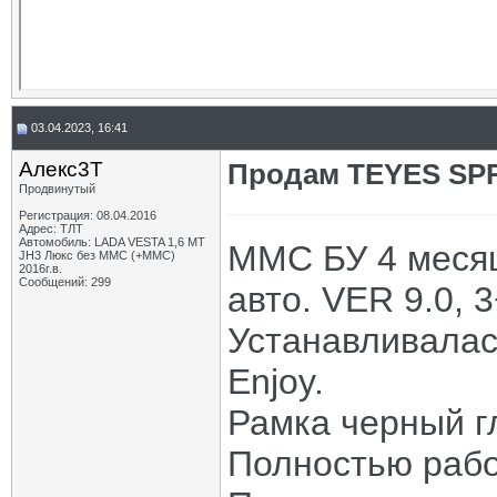
03.04.2023, 16:41
Алекс3Т
Продам TEYES SP
Продвинутый
Регистрация: 08.04.2016
Адрес: ТЛТ
Автомобиль: LADA VESTA 1,6 MT
ММС БУ 4 месяц
JH3 Люкс без ММС (+ММС)
2016г.в.
Сообщений: 299
авто. VER 9.0, 
Устанавливалас
Enjoy.
Рамка черный г
Полностью рабо