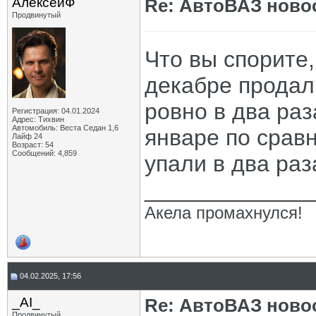
АлексейФ
Re: АвтоВАЗ ново
Продвинутый
Что вы спорите,
декабре продал
ровно в два ра
Регистрация: 04.01.2024
Адрес: Тихвин
Автомобиль: Веста Седан 1,6
январе по срав
Лайф 24
Возраст: 54
Сообщений: 4,859
упали в два раз
_____________
Акела промахнулся!
04.02.2025, 17:56
_AI_
Re: АвтоВАЗ ново
Продвинутый