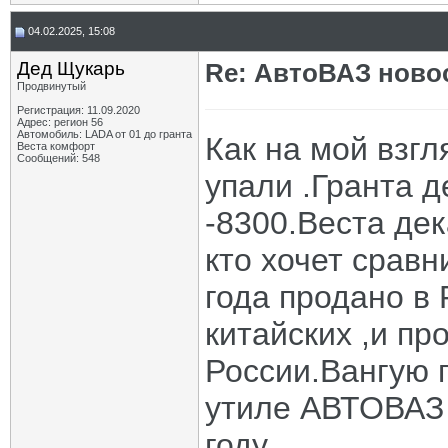
04.02.2025, 15:08
Дед Щукарь
Re: АвтоВАЗ ново
Продвинутый
Регистрация: 11.09.2020
Адрес: регион 56
Автомобиль: LADA от 01 до гранта
Как на мой взгл
Веста комфорт
Сообщений: 548
упали .Гранта д
-8300.Веста дек
кто хочет сравн
года продано в
китайских ,и пр
России.Вангую п
утиле АВТОВАЗ 
году .