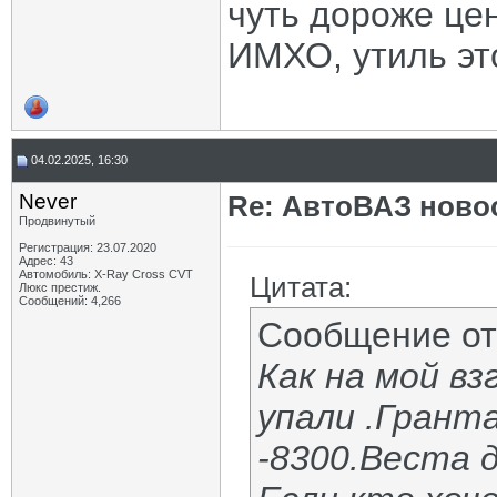
чуть дороже це
ИМХО, утиль эт
04.02.2025, 16:30
Never
Re: АвтоВАЗ ново
Продвинутый
Регистрация: 23.07.2020
Адрес: 43
Автомобиль: X-Ray Cross CVT
Цитата:
Люкс престиж.
Сообщений: 4,266
Сообщение о
Как на мой вз
упали .Гранта
-8300.Веста д