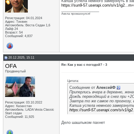
Капша успела немного замерзнуть в за
https://sun9-57.userapi.com/s/v1/ig2...
__________________
Акела промахнулся!
Регистрация: 04.01.2024
Адрес: Тихвин
Автомобиль: Веста Седан 1,6
Лайф 24
Возраст: 54
Сообщений: 4,837
20.12.2025, 15:11
OFA
Re: Как у вас с погодой? - 3
Продвинутый
Цитата:
Сообщение от
АлексейФ
Приперлись вчера в деревню, жена
Дождь переходящий в снег при +2С
Завтра то же самое по прогнозу,
Регистрация: 03.10.2022
Капша успела немного замерзнуть
Адрес: Казахстан
Автомобиль: LADA Vesta Classic
https://sun9-57.userapi.com/s/v1/i
Start седан
Сообщений: 11,925
Дело шашлыком пахнет