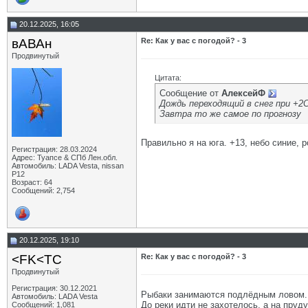
20.12.2025, 16:05
вАВАн
Re: Как у вас с погодой? - 3
Продвинутый
Цитата:
Сообщение от
АлексейФ
Дождь переходящий в снег при +2С
Завтра то же самое по прогнозу
Правильно я на юга. +13, небо синие, р
Регистрация: 28.03.2024
Адрес: Туапсе & СПб Лен.обл.
Автомобиль: LADA Vesta, nissan
P12
Возраст: 64
Сообщений: 2,754
20.12.2025, 19:10
<FK<TC
Re: Как у вас с погодой? - 3
Продвинутый
Регистрация: 30.12.2021
Рыбаки занимаются подлёдным ловом.
Автомобиль: LADA Vesta
До реки идти не захотелось, а на пруд
Сообщений: 1,081