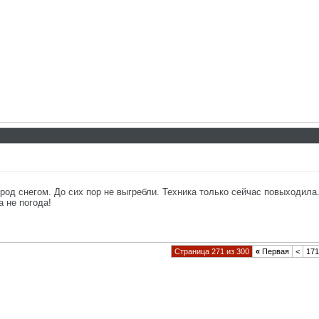
од снегом. До сих пор не выгребли. Техника только сейчас повыходила.
а не погода!
Страница 271 из 300
«
Первая
<
171