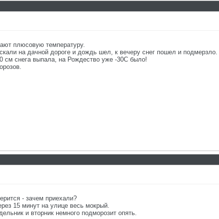
щают плюсовую температуру.
скали на дачной дороге и дождь шел, к вечеру снег пошел и подмерзло.
0 см снега выпала, на Рождество уже -30С было!
орозов.
ерится - зачем приехали?
ерез 15 минут на улице весь мокрый.
едельник и вторник немного подморозит опять.