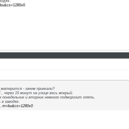
водях.
m=bu&cs=1280x0
 матерится - зачем приехали?
 , через 15 минут на улице весь мокрый.
 в понедельник и вторник немного подморозит опять.
 в заводях.
g2...m=bu&cs=1280x0