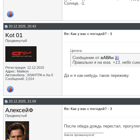
Солнце, -1.
20.12.2025, 20:43
Kot 01
Re: Как у вас с погодой? - 3
Продвинутый
Цитата:
Сообщение от
вАВАн
Правильно я на юга. +13, небо си
Регистрация: 12.12.2015
Адрес: Майкоп
Автомобиль: ЭЛАНТРА и Ха-5
Да и я как-нибудь такое переживу.
Сообщений: 2,014
20.12.2025, 21:09
АлексейФ
Re: Как у вас с погодой? - 3
Продвинутый
После обеда дождь перестал, прогулял
__________________
Акела промахнулся!