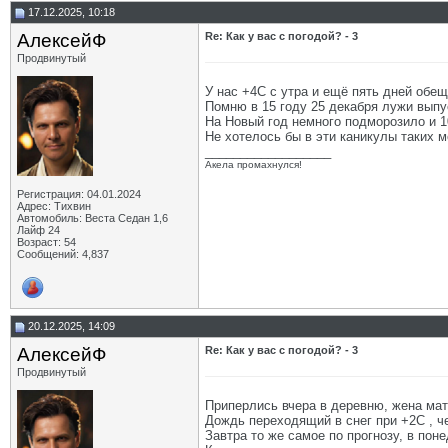
17.12.2025, 10:18
АлексейФ
Re: Как у вас с погодой? - 3
Продвинутый
У нас +4С с утра и ещё пять дней обе
Помню в 15 году 25 декабря лужи выпу
На Новый год немного подморозило и 1
Не хотелось бы в эти каникулы таких м
__________________
Акела промахнулся!
Регистрация: 04.01.2024
Адрес: Тихвин
Автомобиль: Веста Седан 1,6
Лайф 24
Возраст: 54
Сообщений: 4,837
20.12.2025, 14:09
АлексейФ
Re: Как у вас с погодой? - 3
Продвинутый
Приперлись вчера в деревню, жена мат
Дождь переходящий в снег при +2С , ч
Завтра то же самое по прогнозу, в пон