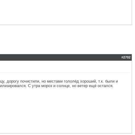
#
2702
у, дорогу почистили, но местами гололёд хороший, т.к. были и
билизировался. С утра мороз и солнце, но ветер ещё остался.