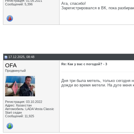
Регистрация: 01.05.2021
Ага, спасибо!
Сообщений: 5,396
Зарегистрировался в ВК, пока разбираю
17.12.2025, 08:48
OFA
Re: Как у вас с погодой? - 3
Продвинутый
Дня три была метель, только сегодня н
дожди во время метели. На дуге меня к
Регистрация: 03.10.2022
Адрес: Казахстан
Автомобиль: LADA Vesta Classic
Start седан
Сообщений: 11,925