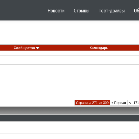
Новости
Отзывы
Тест-драйвы
О
Сообщество
Календарь
Страница 271 из 300
«
Первая
<
171