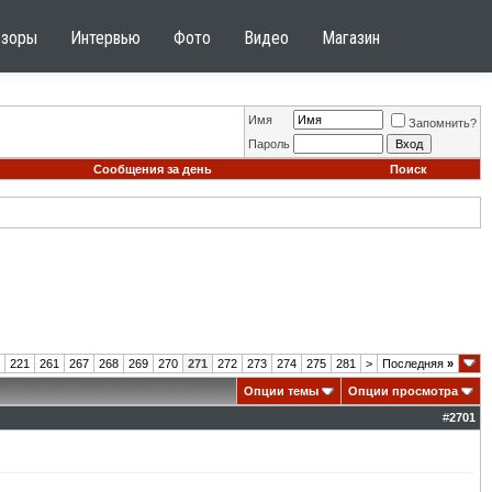
бзоры
Интервью
Фото
Видео
Магазин
Имя
Запомнить?
Пароль
Сообщения за день
Поиск
221
261
267
268
269
270
271
272
273
274
275
281
>
Последняя
»
Опции темы
Опции просмотра
#
2701