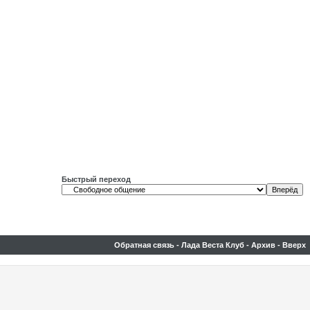
Быстрый переход
Обратная связь
-
Лада Веста Клуб
-
Архив
-
Вверх