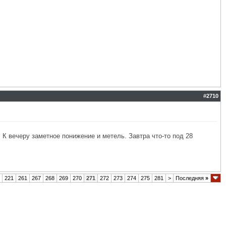
#
2710
 К вечеру заметное понижение и метель. Завтра что-то под 28
221
261
267
268
269
270
271
272
273
274
275
281
>
Последняя
»