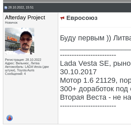
28.10.2022, 15:51
Afterday Project
Евросоюз
Новичок
Буду первым )) Литв
_________________
------------------------
Регистрация: 28.10.2022
Lada Vesta SE, рыно
Адрес: Вильнюс, Литва
Автомобиль: LADA Vesta (две
30.10.2017
штуки), Toyota Auris
Сообщений: 4
Мотор 1.6 21129, по
300+ доработок под 
Вторая Веста - не на
------------------------