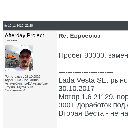
18.11.2025, 21:29
Afterday Project
Re: Евросоюз
Новичок
Пробег 83000, заме
_________________
------------------------
Регистрация: 28.10.2022
Lada Vesta SE, рыно
Адрес: Вильнюс, Литва
Автомобиль: LADA Vesta (две
30.10.2017
штуки), Toyota Auris
Сообщений: 4
Мотор 1.6 21129, по
300+ доработок под 
Вторая Веста - не на
------------------------